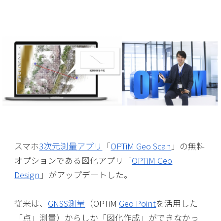
スマホ
3次元測量
アプリ
「
OPTiM Geo Scan
」の無料
オプションである図化アプリ「
OPTiM Geo
Design
」がアップデートした。
従来は、
GNSS
測量
（OPTiM
Geo Point
を活用した
「点」測量）からしか「図化作成」ができなかっ