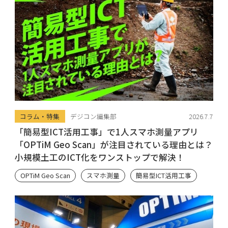
コラム・特集
デジコン編集部
2026.7.7
「簡易型ICT活用工事」で1人スマホ測量アプリ
「OPTiM Geo Scan」が注目されている理由とは？
小規模土工のICT化をワンストップで解決！
OPTiM Geo Scan
スマホ測量
簡易型ICT活用工事