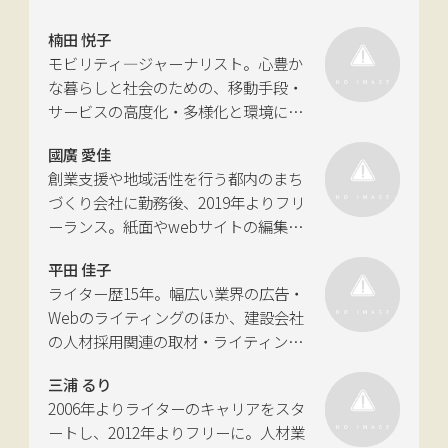
楠田 悦子
モビリティ―ジャーナリスト。心豊か
な暮らしと社会のための、移動手段・
サービスの高度化・多様化と環境につ
いて考える活動を行っている。自動車
國廣 愛佳
新聞社モビリティビジネス専門誌
創業支援や地域活性を行う都内のまち
『LIGARE』初代編集長を経て、2013年
づくり会社に勤務後、2019年よりフリ
に独立。国土交通省の「自転車の活用
ーランス。紙面やwebサイトの編集、
推進に向けた有識者会議」、「交通政
インタビューやコピーライティングな
策審議会交通体系分科会第15回地域公
平田 佳子
どの執筆を中心に、ジャンルを問わず
共交通部会」、「MaaS関連データ検
ライター歴15年。幅広い業界の広告・
活動。四国にある築100年の実家をど
討会」、SIP第2期自動運転（システム
Webのライティングのほか、建設会社
う生かすかが長年の悩み。
とサービスの拡張）ピアレビュー委員
の人材採用関連の取材・ライティング
会などの委員を歴任。
も多く手がける。祖父が土木・建設の
三浦 るり
仕事をしていたため、小さな頃から憧
2006年よりライターのキャリアをスタ
れあり。
ートし、2012年よりフリーに。人材業