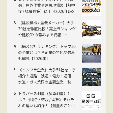
選！屋外作業や建設現場の【熱中
症 / 猛暑対策】に！《2026年版》
【建設機械 / 重機メーカー】大手
20社を徹底比較！売上ランキング
や建設DXの強みまで網羅！
【2026年版】
【舗装会社ランキング】トップ10
の企業とは？各企業の特色や強み
も解説【2026年】
《インフラ企業》大手51社を一挙
紹介！道路・鉄道・電力・通信・
水道・ガス業界の主要企業一覧！
各企業の特色も解説 【2026年】
トラバース測量（多角測量）と
は？ 《閉合 / 結合 / 開放》それぞ
れの違いも紹介！【測量のことイ
チから解説】