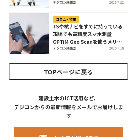
デジコン編集部
2026.7.22
コラム・特集
TSや杭ナビをすでに持っている
現場でも高精度スマホ測量
OPTiM Geo Scanを使うメリッ
トとは？
デジコン編集部
2026.7.18
TOPページに戻る
建設土木のICT活用など、
デジコンからの最新情報をメールでお届けしま
す