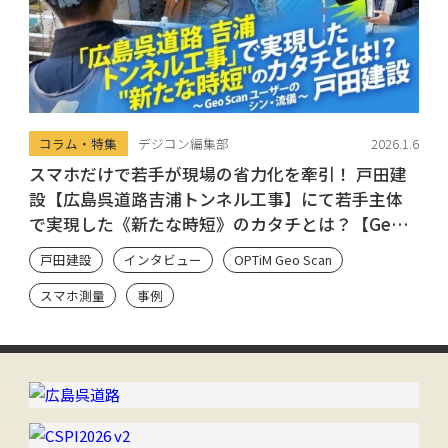
コラム・特集
デジコン編集部
2026.1.6
スマホだけで若手が現場の省力化を牽引！ 戸田建
設【広島呉道路吉浦トンネル工事】にて若手主体
で実現した《新たな時短》のカタチとは？【Geo
Scan ユーザーのシン・流儀】
戸田建設
インタビュー
OPTiM Geo Scan
スマホ測量
事例