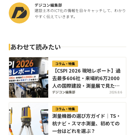
デジコン編集部
建設土木のICT化の情報を日々キャッチして、わかり
やすく伝えていきます。
あわせて読みたい
コラム・特集
【CSPI 2026 現地レポート】過
去最多606社・来場約6万2000
人の国際建設・測量展で見た注
目ブースを紹介！【8/6更新】
デジコン編集部
2026.8.6
コラム・特集
測量機器の選び方ガイド｜TS・
杭ナビ・スマホ測量、初めての
一台はどれを選ぶ？