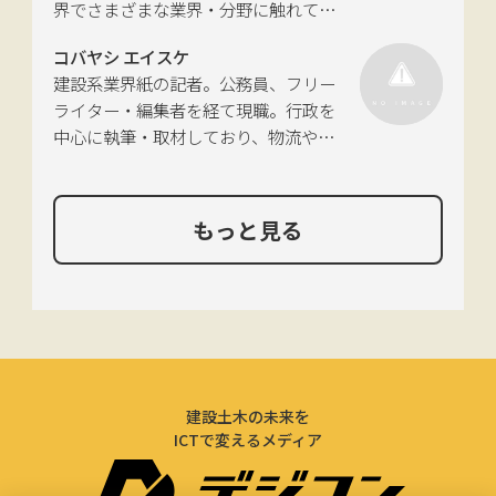
界でさまざまな業界・分野に触れてき
た経験を活かし、幅広くライティング
コバヤシ エイスケ
を手掛ける。現在は特に建築や不動
建設系業界紙の記者。公務員、フリー
産、さらにはDX分野を探究中。
ライター・編集者を経て現職。行政を
中心に執筆・取材しており、物流や環
境、農政の分野も追いかけている。
もっと見る
建設土木の未来を
ICTで変えるメディア