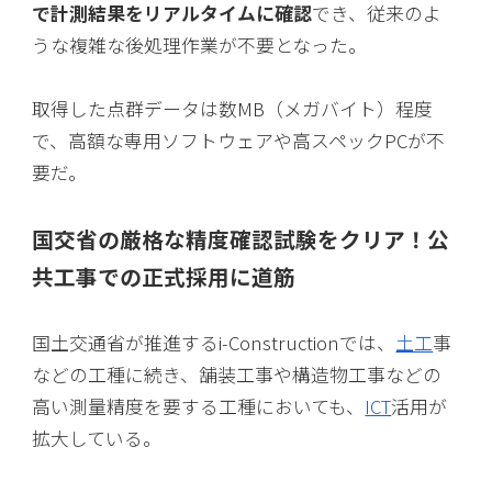
で計測結果をリアルタイムに確認
でき、従来のよ
うな複雑な後処理作業が不要となった。
取得した点群データは数MB（メガバイト）程度
で、高額な専用ソフトウェアや高スペックPCが不
要だ。
国交省の厳格な精度確認試験をクリア！公
共工事での正式採用に道筋
国土交通省が推進するi-Constructionでは、
土工
事
などの工種に続き、舗装工事や構造物工事などの
高い測量精度を要する工種においても、
ICT
活用が
拡大している。