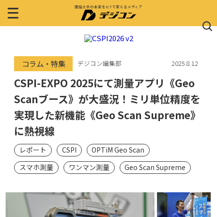
建設土木の未来をICTで変えるメディア
コラム・特集
デジコン編集部
2025.8.12
CSPI-EXPO 2025にて測量アプリ《Geo
Scanブース》が大盛況！ミリ単位精度を
実現した新機能《Geo Scan Supreme》
に熱視線
レポート
CSPI
OPTiM Geo Scan
スマホ測量
ワンマン測量
Geo Scan Supreme