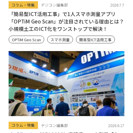
コラム・特集
デジコン編集部
2026.7.7
「簡易型ICT活用工事」で1人スマホ測量アプリ
「OPTiM Geo Scan」が注目されている理由とは？
小規模土工のICT化をワンストップで解決！
OPTiM Geo Scan
スマホ測量
簡易型ICT活用工事
コラム・特集
デジコン編集部
2026.6.17