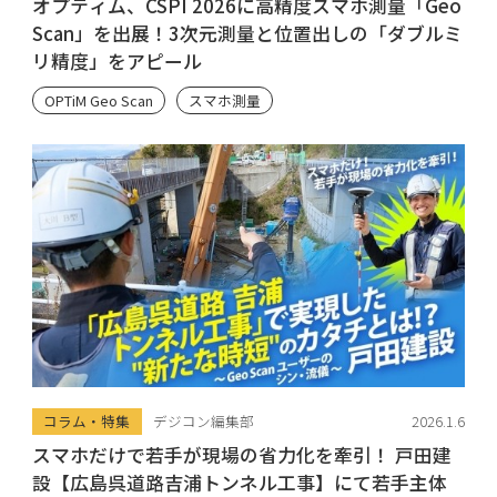
オプティム、CSPI 2026に高精度スマホ測量「Geo
Scan」を出展！3次元測量と位置出しの「ダブルミ
リ精度」をアピール
OPTiM Geo Scan
スマホ測量
コラム・特集
デジコン編集部
2026.1.6
スマホだけで若手が現場の省力化を牽引！ 戸田建
設【広島呉道路吉浦トンネル工事】にて若手主体