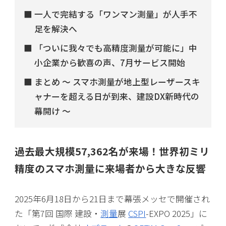
一人で完結する「ワンマン測量」が人手不
足を解決へ
「ついに我々でも高精度測量が可能に」中
小企業から歓喜の声、7月サービス開始
まとめ 〜 スマホ測量が地上型レーザースキ
ャナーを超える日が到来、建設DX新時代の
幕開け 〜
過去最大規模57,362名が来場！世界初ミリ
精度のスマホ測量に来場者から大きな反響
2025年6月18日から21日まで幕張メッセで開催され
た「第7回 国際 建設・
測量
展
CSPI
-EXPO 2025」に