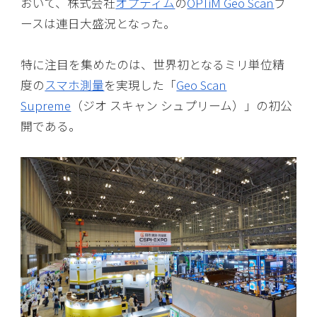
おいて、株式会社
オプティム
の
OPTiM Geo Scan
ブ
ースは連日大盛況となった。
特に注目を集めたのは、世界初となるミリ単位精
度の
スマホ測量
を実現した「
Geo Scan
Supreme
（ジオ スキャン シュプリーム）」の初公
開である。