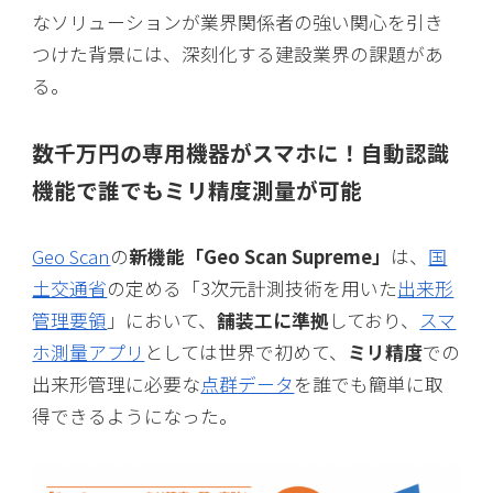
なソリューションが業界関係者の強い関心を引き
つけた背景には、深刻化する建設業界の課題があ
る。
数千万円の専用機器がスマホに！自動認識
機能で誰でもミリ精度測量が可能
Geo Scan
の
新機能「Geo Scan Supreme」
は、
国
土交通省
の定める「3次元計測技術を用いた
出来形
管理要領
」において、
舗装工に準拠
しており、
スマ
ホ測量アプリ
としては世界で初めて、
ミリ精度
での
出来形管理に必要な
点群データ
を誰でも簡単に取
得できるようになった。