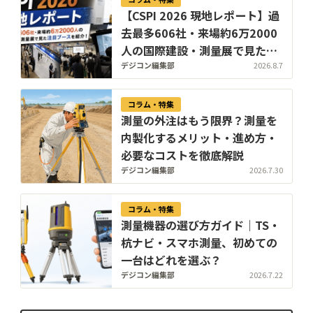
【CSPI 2026 現地レポート】過
去最多606社・来場約6万2000
人の国際建設・測量展で見た注
目ブースを紹介！【8/7更新】
デジコン編集部
2026.8.7
コラム・特集
測量の外注はもう限界？測量を
内製化するメリット・進め方・
必要なコストを徹底解説
デジコン編集部
2026.7.30
コラム・特集
測量機器の選び方ガイド｜TS・
杭ナビ・スマホ測量、初めての
一台はどれを選ぶ？
デジコン編集部
2026.7.22