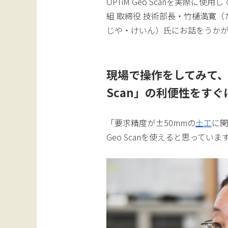
OPTiM Geo Scanを実際
組 取締役 技術部長・竹樋満寛
じや・けいん）氏にお話をうか
現場で操作をしてみて、ワ
Scan」の利便性をすぐ
「要求精度が±50mmの
土工
に関
Geo Scanを使えると思って