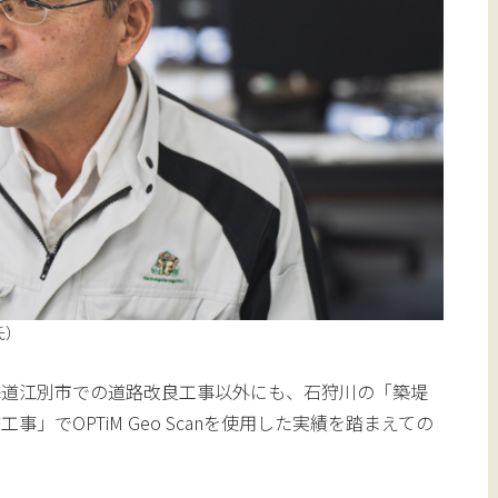
氏）
海道江別市での道路改良工事以外にも、石狩川の「築堤
」でOPTiM Geo Scanを使用した実績を踏まえての