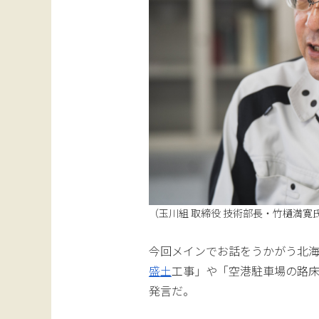
（玉川組 取締役 技術部長・竹樋満寛
今回メインでお話をうかがう北
盛土
工事」や「空港駐車場の路床工事
発言だ。