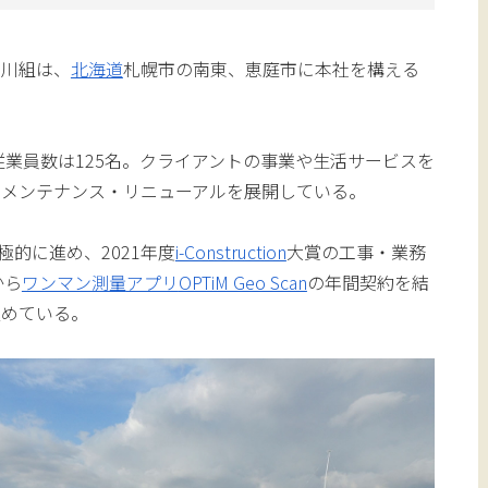
玉川組は、
北海道
札幌市の南東、恵庭市に本社を構える
従業員数は125名。クライアントの事業や生活サービスを
・メンテナンス・リニューアルを展開している。
極的に進め、2021年度
i-Construction
大賞の工事・業務
から
ワンマン測量
アプリ
OPTiM Geo Scan
の年間契約を結
進めている。