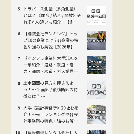
羅！【2026年版】
トラバース測量（多角測量）
とは？ 《閉合 / 結合 / 開放》そ
れぞれの違いも紹介！【測量
のことイチから解説】
【舗装会社ランキング】トッ
プ10の企業とは？各企業の特
色や強みも解説【2026年】
《インフラ企業》大手51社を
一挙紹介！道路・鉄道・電
力・通信・水道・ガス業界の
主要企業一覧！各企業の特色
土木図面の見方を押さえよ
も解説 【2026年】
う！〜 平面図 / 縦横断図の特
徴とは？ 〜
大手《設計事務所》20社を紹
介！〜売上ランキングや各設
計事務所の特色・強みも解
説！〜
【建設機械レンタル会社】大