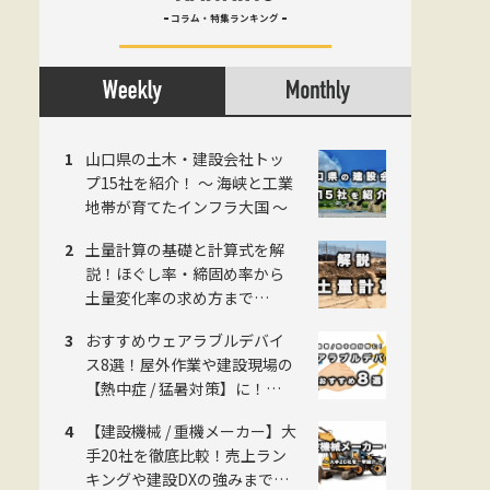
コラム・特集ランキング
山口県の土木・建設会社トッ
プ15社を紹介！ 〜 海峡と工業
地帯が育てたインフラ大国 〜
土量計算の基礎と計算式を解
説！ほぐし率・締固め率から
土量変化率の求め方まで
《2026年版》
おすすめウェアラブルデバイ
ス8選！屋外作業や建設現場の
【熱中症 / 猛暑対策】に！
《2026年版》
【建設機械 / 重機メーカー】大
手20社を徹底比較！売上ラン
キングや建設DXの強みまで網