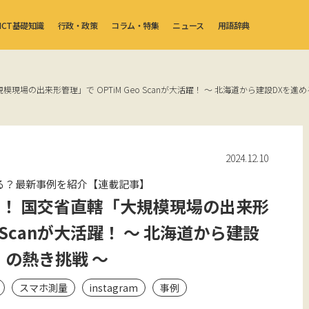
ICT基礎知識
行政・政策
コラム・特集
ニュース
用語辞典
現場の出来形管理」で OPTiM Geo Scanが大活躍！ ～ 北海道から建設DXを進
2024.12.10
える？最新事例を紹介【連載記事】
！ 国交省直轄「大規模現場の出来形
o Scanが大活躍！ ～ 北海道から建設
」の熱き挑戦 ～
スマホ測量
instagram
事例