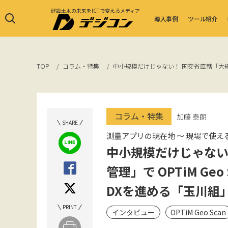
建設土木の未来をICTで変えるメディア
導入事例
ツール紹介
TOP
コラム・特集
中小規模だけじゃない！ 国交省直轄「大規模
コラム・特集
加藤 泰朗
SHARE
測量アプリの現在地 〜 現場で使
中小規模だけじゃない
管理」で OPTiM Ge
DXを進める「玉川組
PRINT
インタビュー
OPTiM Geo Scan