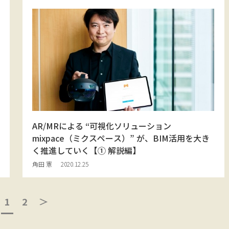
AR/MRによる “可視化ソリューション
mixpace（ミクスペース）” が、BIM活用を大き
く推進していく【① 解説編】
角田 憲
2020.12.25
1
2