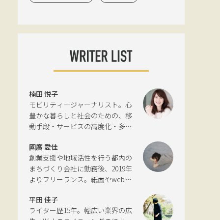
楠田 悦子
モビリティ―ジャーナリスト。心
豊かな暮らしと社会のための、移
動手段・サービスの高度化・多様
化と環境について考える活動を行
國廣 愛佳
っている。自動車新聞社モビリテ
創業支援や地域活性を行う都内の
ィビジネス専門誌『LIGARE』初代
まちづくり会社に勤務後、2019年
編集長を経て、2013年に独立。国
よりフリーランス。紙面やwebサ
土交通省の「自転車の活用推進に
イトの編集、インタビューやコピ
向けた有識者会議」、「交通政策
平田 佳子
ーライティングなどの執筆を中心
審議会交通体系分科会第15回地域
ライター歴15年。幅広い業界の広
に、ジャンルを問わず活動。四国
公共交通部会」、「MaaS関連デー