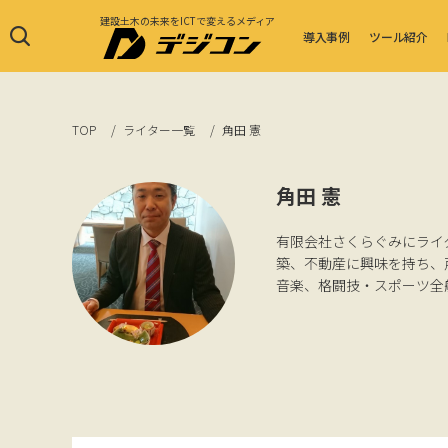
建設土木の未来をICTで変えるメディア
導入事例
ツール紹介
TOP
ライター一覧
角田 憲
角田 憲
有限会社さくらぐみにライ
築、不動産に興味を持ち、
音楽、格闘技・スポーツ全