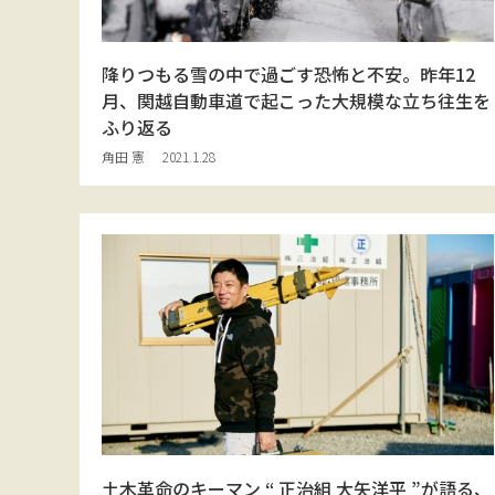
降りつもる雪の中で過ごす恐怖と不安。昨年12
月、関越自動車道で起こった大規模な立ち往生を
ふり返る
角田 憲
2021.1.28
土木革命のキーマン “ 正治組 大矢洋平 ”が語る、