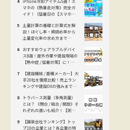
iPhone冷却アイテム5選！ス
マホの《熱暴走対策》完全ガ
イド！〘猛暑日の【スマホ測
量】に欠かせない〙
土量計算の基礎と計算式を解
説！ほぐし率・締固め率から
土量変化率の求め方まで
《2026年版》
おすすめウェアラブルデバイ
ス8選！屋外作業や建設現場の
【熱中症 / 猛暑対策】に！
《2026年版》
【建設機械 / 重機メーカー】大
手20社を徹底比較！売上ラン
キングや建設DXの強みまで網
羅！【2026年版】
トラバース測量（多角測量）
とは？ 《閉合 / 結合 / 開放》そ
れぞれの違いも紹介！【測量
のことイチから解説】
【舗装会社ランキング】トッ
プ10の企業とは？各企業の特