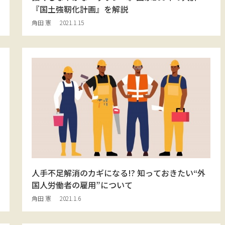
『国土強靭化計画』を解説
角田 憲
2021.1.15
人手不足解消のカギになる!? 知っておきたい“外
国人労働者の雇用”について
角田 憲
2021.1.6