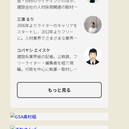
告・Webのライティングのほか、
にある築100年の実家をどう生かす
タ検討会」、SIP第2期自動運転
建設会社の人材採用関連の取材・
かが長年の悩み。
（システムとサービスの拡張）ピ
ライティングも多く手がける。祖
アレビュー委員会などの委員を歴
三浦 るり
父が土木・建設の仕事をしていた
任。
2006年よりライターのキャリアを
ため、小さな頃から憧れあり。
スタートし、2012年よりフリー
に。人材業界でさまざまな業界・
分野に触れてきた経験を活かし、
コバヤシ エイスケ
幅広くライティングを手掛ける。
建設系業界紙の記者。公務員、フ
現在は特に建築や不動産、さらに
リーライター・編集者を経て現
はDX分野を探究中。
職。行政を中心に執筆・取材して
おり、物流や環境、農政の分野も
追いかけている。
もっと見る