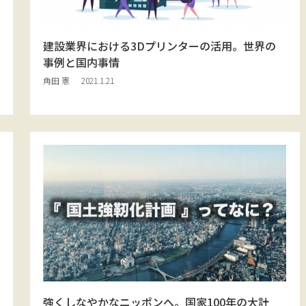
建設業界における3Dプリンターの活用。世界の
事例と国内事情
角田 憲
2021.1.21
強くしなやかなニッポンへ。国家100年の大計