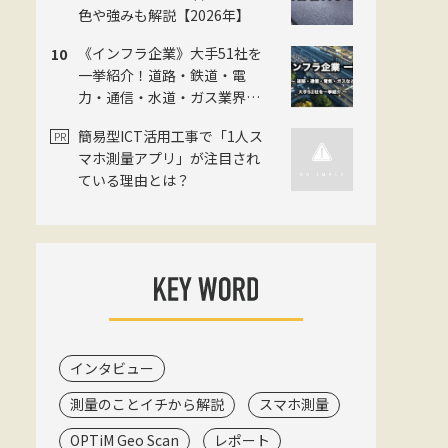
色や強みも解説【2026年】
《インフラ企業》大手51社を
一挙紹介！道路・鉄道・電
力・通信・水道・ガス業界の
主要企業一覧！各企業の特色
簡易型ICT活用工事で「1人ス
も解説 【2026年】
マホ測量アプリ」が注目され
ている理由とは？
インタビュー
測量のことイチから解説
スマホ測量
OPTiM Geo Scan
レポート