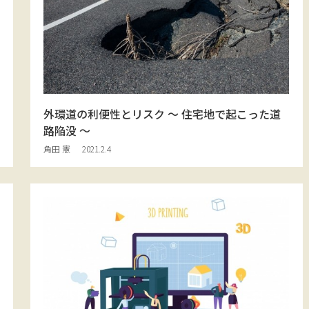
外環道の利便性とリスク 〜 住宅地で起こった道
路陥没 〜
角田 憲
2021.2.4