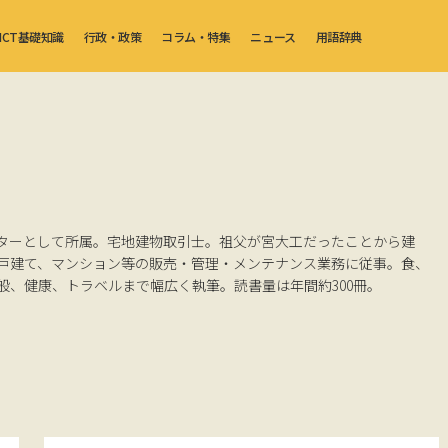
ICT基礎知識
行政・政策
コラム・特集
ニュース
用語辞典
ターとして所属。宅地建物取引士。祖父が宮大工だったことから建
戸建て、マンション等の販売・管理・メンテナンス業務に従事。食、
般、健康、トラベルまで幅広く執筆。読書量は年間約300冊。