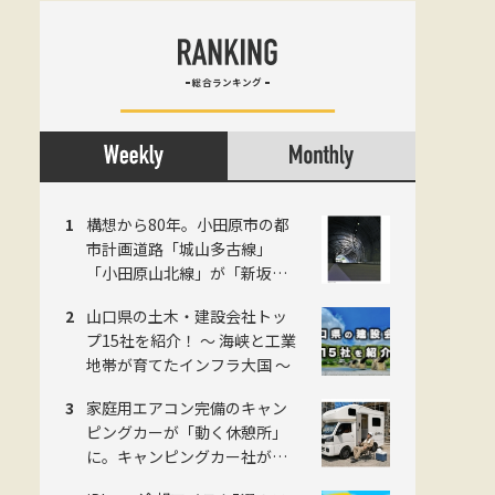
総合ランキング
構想から80年。小田原市の都
市計画道路「城山多古線」
「小田原山北線」が「新坂下
トンネル」完成で開通、県西
山口県の土木・建設会社トッ
地域の南北軸に
プ15社を紹介！ 〜 海峡と工業
地帯が育てたインフラ大国 〜
家庭用エアコン完備のキャン
ピングカーが「動く休憩所」
に。キャンピングカー社が建
設現場向け法人プランを開始