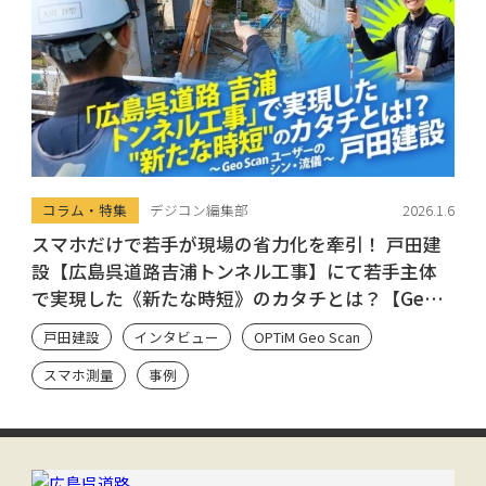
コラム・特集
デジコン編集部
2026.1.6
スマホだけで若手が現場の省力化を牽引！ 戸田建
設【広島呉道路吉浦トンネル工事】にて若手主体
で実現した《新たな時短》のカタチとは？【Geo
Scan ユーザーのシン・流儀】
戸田建設
インタビュー
OPTiM Geo Scan
スマホ測量
事例