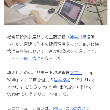
総合建設業を展開する工藤建設（
神奈川県
横浜
市）が、戸建て住宅の建築現場やマンション修繕
管理業務等において、建設現場DXを推進すべく、
リモート
施工管理
を導入した。
導入したのは、リモート現場管理
アプリ
「Log
Walk」と、品質管理用の
遠隔臨場
アプリ「Log
Meet」。どちらもlog build社が提供するLog
Systemというソリューションだ。
このソリューションは、
RICOH
の
360°カメラ