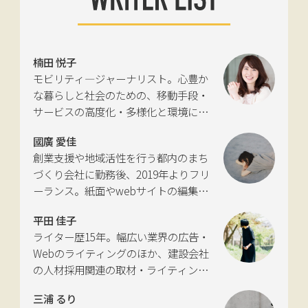
楠田 悦子
モビリティ―ジャーナリスト。心豊か
な暮らしと社会のための、移動手段・
サービスの高度化・多様化と環境につ
いて考える活動を行っている。自動車
國廣 愛佳
新聞社モビリティビジネス専門誌
創業支援や地域活性を行う都内のまち
『LIGARE』初代編集長を経て、2013年
づくり会社に勤務後、2019年よりフリ
に独立。国土交通省の「自転車の活用
ーランス。紙面やwebサイトの編集、
推進に向けた有識者会議」、「交通政
インタビューやコピーライティングな
策審議会交通体系分科会第15回地域公
平田 佳子
どの執筆を中心に、ジャンルを問わず
共交通部会」、「MaaS関連データ検
ライター歴15年。幅広い業界の広告・
活動。四国にある築100年の実家をど
討会」、SIP第2期自動運転（システム
Webのライティングのほか、建設会社
う生かすかが長年の悩み。
とサービスの拡張）ピアレビュー委員
の人材採用関連の取材・ライティング
会などの委員を歴任。
も多く手がける。祖父が土木・建設の
三浦 るり
仕事をしていたため、小さな頃から憧