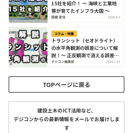
15社を紹介！ 〜 海峡と工業地
帯が育てたインフラ大国 〜
國廣 愛佳
2026.8.5
コラム・特集
トランシット（セオドライト）
の水平角観測の誤差について解
説！〜 正反観測で消える誤差、
消えない誤差 〜
デジコン編集部
2026.7.31
TOPページに戻る
建設土木のICT活用など、
デジコンからの最新情報をメールでお届けしま
す