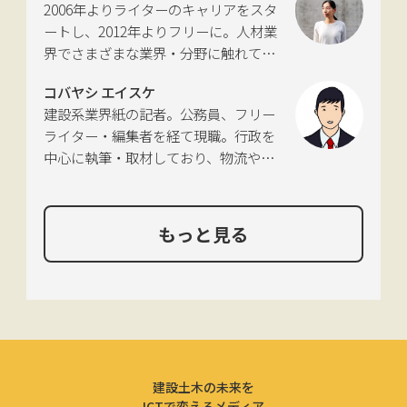
2006年よりライターのキャリアをスタ
れあり。
ートし、2012年よりフリーに。人材業
界でさまざまな業界・分野に触れてき
た経験を活かし、幅広くライティング
コバヤシ エイスケ
を手掛ける。現在は特に建築や不動
建設系業界紙の記者。公務員、フリー
産、さらにはDX分野を探究中。
ライター・編集者を経て現職。行政を
中心に執筆・取材しており、物流や環
境、農政の分野も追いかけている。
もっと見る
建設土木の未来を
ICTで変えるメディア