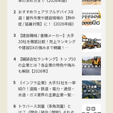
率の求め方まで《2026年版》
おすすめウェアラブルデバイス8
選！屋外作業や建設現場の【熱中
症 / 猛暑対策】に！《2026年版》
【建設機械 / 重機メーカー】大手
20社を徹底比較！売上ランキング
や建設DXの強みまで網羅！
【2026年版】
【舗装会社ランキング】トップ10
の企業とは？各企業の特色や強み
も解説【2026年】
《インフラ企業》大手51社を一挙
紹介！道路・鉄道・電力・通信・
水道・ガス業界の主要企業一覧！
各企業の特色も解説 【2026年】
トラバース測量（多角測量）と
は？ 《閉合 / 結合 / 開放》それぞ