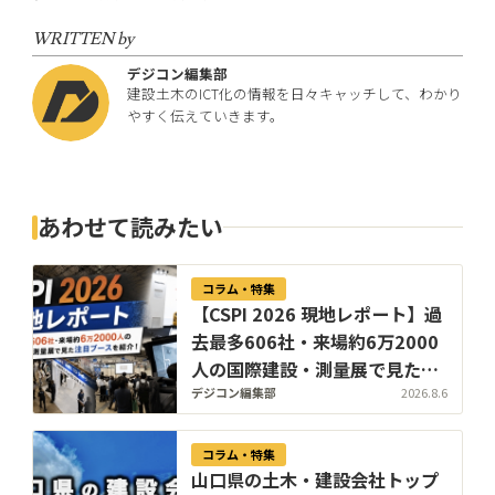
WRITTEN by
デジコン編集部
建設土木のICT化の情報を日々キャッチして、わかり
やすく伝えていきます。
あわせて読みたい
コラム・特集
【CSPI 2026 現地レポート】過
去最多606社・来場約6万2000
人の国際建設・測量展で見た注
目ブースを紹介！【8/6更新】
デジコン編集部
2026.8.6
コラム・特集
山口県の土木・建設会社トップ