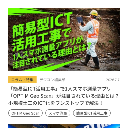
コラム・特集
デジコン編集部
2026.7.7
「簡易型ICT活用工事」で1人スマホ測量アプリ
「OPTiM Geo Scan」が注目されている理由とは？
小規模土工のICT化をワンストップで解決！
OPTiM Geo Scan
スマホ測量
簡易型ICT活用工事