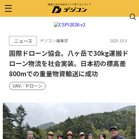
建設土木の未来をICTで変えるメディア
ニュース
デジコン編集部
2025.10.3
国際ドローン協会。八ヶ岳で30kg運搬ド
ローン物流を社会実装。日本初の標高差
800mでの重量物資輸送に成功
UAV／ドローン