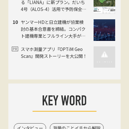
る「LIANA」に新プラン。だいち
4号（ALOS-4）活用で予防保全を
迅速化。スカパーJSAT・ゼンリ
ヤンマーHDと日立建機が協業検
ン・日本工営の3社
討の基本合意書を締結。コンパク
ト建機専業とフルライン大手がタ
ッグ
スマホ測量アプリ『OPTiM Geo
Scan』開発ストーリーを大公開！
インタビュー
測量のことイチから解説