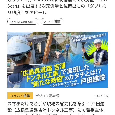
Scan」を出展！3次元測量と位置出しの「ダブルミ
リ精度」をアピール
OPTiM Geo Scan
スマホ測量
コラム・特集
デジコン編集部
2026.1.6
スマホだけで若手が現場の省力化を牽引！ 戸田建
設【広島呉道路吉浦トンネル工事】にて若手主体