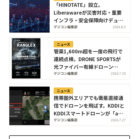
「HINOTATE」設立。
Liberawareが災害対応・重要
インフラ・安全保障向けデュア
ルユース国産無人機の子会社を
デジコン編集部
2026.8.5
8月設立
ニュース
管渠1,600m超を一度の飛行で
連続点検。DRONE SPORTSが
光ファイバー有線ドローン
「Rangle X」を下水道展'26東
デジコン編集部
2026.7.30
京で初公開
ニュース
携帯圏外エリアでも衛星直接通
信でドローンを飛ばす。KDDIと
KDDIスマートドローンが「au
Starlink Direct」活用の国内初
デジコン編集部
2026.7.27
実証に成功