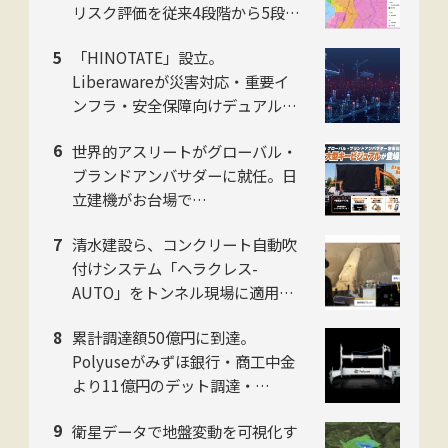
リスク評価を従来4段階から5段階
に刷新。ジャパンホームシールド
「HINOTATE」設立。
社
Liberawareが災害対応・重要イ
ンフラ・安全保障向けデュアルユ
ース国産無人機の子会社を8月設
世界的アスリートがグローバル・
立
ブランドアンバサダーに就任。日
立建機がお台場で
「LANDCROS」ブランド戦略を
清水建設ら、コンクリート自動吹
発表・巨大油圧ショベル乗車体験
付けシステム「ヘラクレス-
も
AUTO」をトンネル現場に適用。
粉じんの中でも吹付け厚を計測
累計調達額50億円に到達。
し、均質な自動吹付けを実現
Polyuseがみずほ銀行・商工中金
より11億円のデット調達・
「Polyuse One」のフィジカルAI
衛星データで地盤変動を可視化す
進化を加速