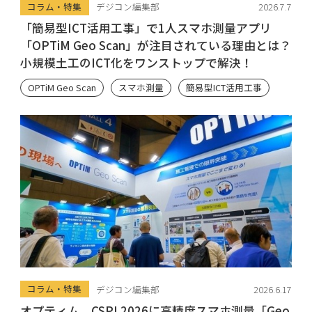
コラム・特集
デジコン編集部
2026.7.7
「簡易型ICT活用工事」で1人スマホ測量アプリ
「OPTiM Geo Scan」が注目されている理由とは？
小規模土工のICT化をワンストップで解決！
OPTiM Geo Scan
スマホ測量
簡易型ICT活用工事
コラム・特集
デジコン編集部
2026.6.17
オプティム、CSPI 2026に高精度スマホ測量「Geo