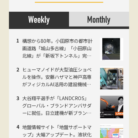
構想から80年。小田原市の都市計
画道路「城山多古線」「小田原山
北線」が「新坂下トンネル」完成
で開通、県西地域の南北軸に
ヒューマノイドが大型油圧ショベ
ルを操作。安藤ハザマと神戸高専
がフィジカルAI活用の建設機械自
動化で共同研究
大谷翔平選手が「LANDCROS」
グローバル・ブランドアンバサダ
ーに就任。日立建機が新ブランド
発表会をお台場で開催
地盤情報サイト「地盤サポートマ
ップ」大幅アップデート。液状化