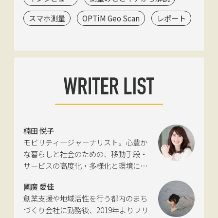
スマホ測量
OPTiM Geo Scan
レポート
楠田 悦子
モビリティ―ジャーナリスト。心豊か
な暮らしと社会のための、移動手段・
サービスの高度化・多様化と環境につ
いて考える活動を行っている。自動車
國廣 愛佳
新聞社モビリティビジネス専門誌
創業支援や地域活性を行う都内のまち
『LIGARE』初代編集長を経て、2013年
づくり会社に勤務後、2019年よりフリ
に独立。国土交通省の「自転車の活用