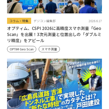
コラム・特集
デジコン編集部
2026.6.17
オプティム、CSPI 2026に高精度スマホ測量「Geo
Scan」を出展！3次元測量と位置出しの「ダブルミ
リ精度」をアピール
OPTiM Geo Scan
スマホ測量