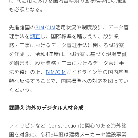
ICT利活用における国内基準類の国際標準化の推進
も必須となる。
先進諸国の
BIM
/
CIM
活用状況や制度設計、データ管
理手法を
調査
し、国際標準を踏まえた、設計業
務・工事におけるデータ管理手法に関する試行案
を作成し、令和4年度は、試行案に基づく現場実証
を踏まえ、設計業務・工事におけるデータ管理手
法を整理の上、
BIM/CIM
ガイドライン等の国内基準
類へ反映することで、国際標準への対応を図ってい
くという。
課題② 海外のデジタル人材育成
フィリピンなどi-Constructionに関心のある海外諸
国を対象に、令和3年度は建機メーカーや建設事業