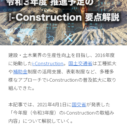
建設・土木業界の生産性向上を目指し、2016年度
に始動した
i-Construction
。
国土交通省
は工種拡大
や
補助金
制度の活用支援、表彰制度など、多種多
様なアプローチでi-Constructionの普及拡大に取り
組んできた。
本記事では、2021年4月1日に
国交省
が発表した
「今年度（令和3年度）のi-Constructionの取組み
内容」について解説していく。