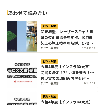
校法人や企業の発行する広報誌やオウンドメディア
といった、広告主のメッセージをじっくり伝える媒
体を得意とする。
あわせて読みたい
行政・政策
関東地整、レーザースキャナ測
量の技術講習会を開催。ICT舗
装工の施工技術を解説。CPDS
認定5ユニット付与
デジコン編集部
2024.11.26
行政・政策
令和5年度【インフラDX大賞】
受賞者決定！24団体を発表！〜
各受賞者の取組み内容も紹
介！〜【完全版】
デジコン編集部
2024.5.24
行政・政策
令和4年度【インフラDX大賞】