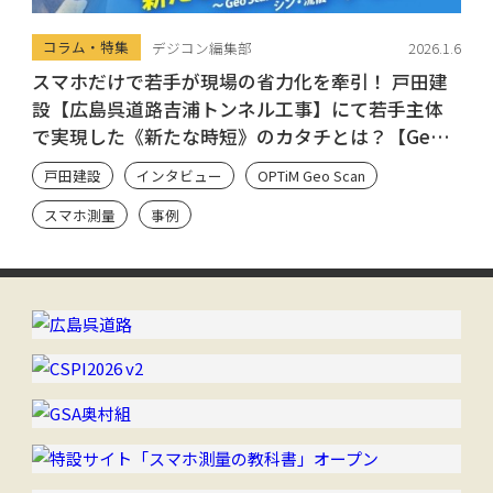
コラム・特集
デジコン編集部
2026.1.6
スマホだけで若手が現場の省力化を牽引！ 戸田建
設【広島呉道路吉浦トンネル工事】にて若手主体
で実現した《新たな時短》のカタチとは？【Geo
Scan ユーザーのシン・流儀】
戸田建設
インタビュー
OPTiM Geo Scan
スマホ測量
事例