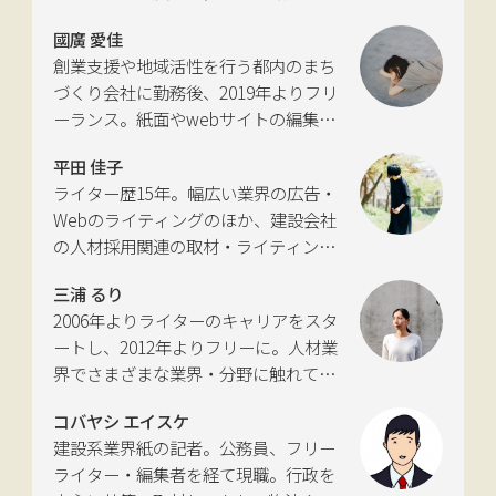
いて考える活動を行っている。自動車
國廣 愛佳
新聞社モビリティビジネス専門誌
創業支援や地域活性を行う都内のまち
『LIGARE』初代編集長を経て、2013年
づくり会社に勤務後、2019年よりフリ
に独立。国土交通省の「自転車の活用
ーランス。紙面やwebサイトの編集、
推進に向けた有識者会議」、「交通政
インタビューやコピーライティングな
策審議会交通体系分科会第15回地域公
平田 佳子
どの執筆を中心に、ジャンルを問わず
共交通部会」、「MaaS関連データ検
ライター歴15年。幅広い業界の広告・
活動。四国にある築100年の実家をど
討会」、SIP第2期自動運転（システム
Webのライティングのほか、建設会社
う生かすかが長年の悩み。
とサービスの拡張）ピアレビュー委員
の人材採用関連の取材・ライティング
会などの委員を歴任。
も多く手がける。祖父が土木・建設の
三浦 るり
仕事をしていたため、小さな頃から憧
2006年よりライターのキャリアをスタ
れあり。
ートし、2012年よりフリーに。人材業
界でさまざまな業界・分野に触れてき
た経験を活かし、幅広くライティング
コバヤシ エイスケ
を手掛ける。現在は特に建築や不動
建設系業界紙の記者。公務員、フリー
産、さらにはDX分野を探究中。
ライター・編集者を経て現職。行政を