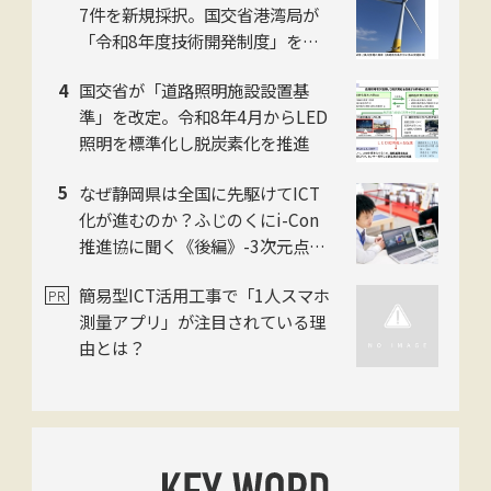
7件を新規採択。国交省港湾局が
「令和8年度技術開発制度」を公
表
国交省が「道路照明施設設置基
準」を改定。令和8年4月からLED
照明を標準化し脱炭素化を推進
なぜ静岡県は全国に先駆けてICT
化が進むのか？ふじのくにi-Con
推進協に聞く《後編》-3次元点群
データでより良い社会を切り拓く-
簡易型ICT活用工事で「1人スマホ
測量アプリ」が注目されている理
由とは？