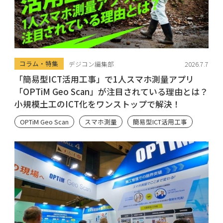
コラム・特集
デジコン編集部
2026.7.7
「簡易型ICT活用工事」で1人スマホ測量アプリ
「OPTiM Geo Scan」が注目されている理由とは？
小規模土工のICT化をワンストップで解決！
OPTiM Geo Scan
スマホ測量
簡易型ICT活用工事