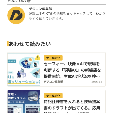
WRITTEN by
デジコン編集部
建設土木のICT化の情報を日々キャッチして、わかり
やすく伝えていきます。
あわせて読みたい
ツール紹介
セーフィー、映像×AIで現場を
判断する「現場AX」の新機能を
提供開始。生成AIが状況を検知
し、過去映像もテキストで検索
デジコン編集部
2026.8.6
ツール紹介
特記仕様書を入れると技術提案
書のドラフトが出てくる。応用