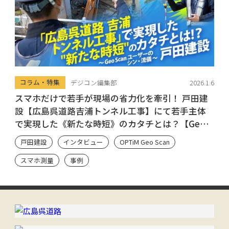
コラム・特集
デジコン編集部
2026.1.6
スマホだけで若手が現場の省力化を牽引！ 戸田建
設【広島呉道路吉浦トンネル工事】にて若手主体
で実現した《新たな時短》のカタチとは？【Geo
Scan ユーザーのシン・流儀】
戸田建設
インタビュー
OPTiM Geo Scan
スマホ測量
事例