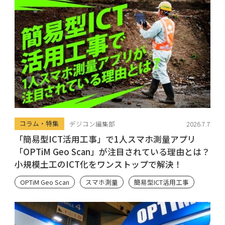
コラム・特集
デジコン編集部
2026.7.7
「簡易型ICT活用工事」で1人スマホ測量アプリ
「OPTiM Geo Scan」が注目されている理由とは？
小規模土工のICT化をワンストップで解決！
OPTiM Geo Scan
スマホ測量
簡易型ICT活用工事