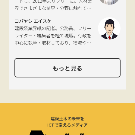
ートし、2012年よりフリーに。人材業
界でさまざまな業界・分野に触れてき
た経験を活かし、幅広くライティング
コバヤシ エイスケ
を手掛ける。現在は特に建築や不動
建設系業界紙の記者。公務員、フリー
産、さらにはDX分野を探究中。
ライター・編集者を経て現職。行政を
中心に執筆・取材しており、物流や環
境、農政の分野も追いかけている。
もっと見る
建設土木の未来を
ICTで変えるメディア