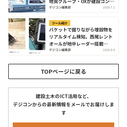
地質グループ・OXが建設コンサ
ル向けAI文書管理・作成支援機
デジコン編集部
2026.7.1
能を提供開始
ツール紹介
バケットで掘りながら埋設物を
リアルタイム検知。西尾レント
オールが地中レーダー搭載
「LDR EXCAVATE」の国内初レ
デジコン編集部
2026.6.4
ンタルを開始
TOPページに戻る
建設土木のICT活用など、
デジコンからの最新情報をメールでお届けしま
す