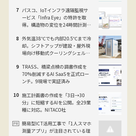
去映像もテキストで検索
パスコ、IoTインフラ遠隔監視サ
ービス「Infra Eye」の特許を取
得。構造物の変位を24時間計測
し、インフラ監視の人手不足を解
外気温38℃でも内部20.5℃まで冷
消
却。シフトアップが建設・屋外現
場向け移動式クーリングシェルタ
ー「ユニコンCOOL」2026年モデ
TRASS、橋梁点検の調書作成を
ルを提供開始
70%削減するAI SaaSを正式ロー
ンチ。9現場で実証済み
施工計画書の作成を「3日→30
分」に短縮するAIを公開。全29業
種に対応。NITACO社
簡易型ICT活用工事で「1人スマホ
測量アプリ」が注目されている理