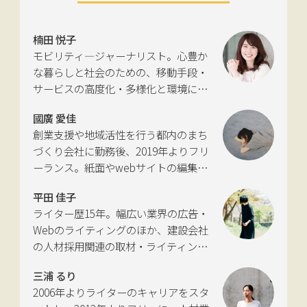
楠田 悦子
モビリティ―ジャーナリスト。心豊か
な暮らしと社会のための、移動手段・
サービスの高度化・多様化と環境につ
いて考える活動を行っている。自動車
國廣 愛佳
新聞社モビリティビジネス専門誌
創業支援や地域活性を行う都内のまち
『LIGARE』初代編集長を経て、2013年
づくり会社に勤務後、2019年よりフリ
に独立。国土交通省の「自転車の活用
ーランス。紙面やwebサイトの編集、
推進に向けた有識者会議」、「交通政
インタビューやコピーライティングな
策審議会交通体系分科会第15回地域公
平田 佳子
どの執筆を中心に、ジャンルを問わず
共交通部会」、「MaaS関連データ検
ライター歴15年。幅広い業界の広告・
活動。四国にある築100年の実家をど
討会」、SIP第2期自動運転（システム
Webのライティングのほか、建設会社
う生かすかが長年の悩み。
とサービスの拡張）ピアレビュー委員
の人材採用関連の取材・ライティング
会などの委員を歴任。
も多く手がける。祖父が土木・建設の
三浦 るり
仕事をしていたため、小さな頃から憧
2006年よりライターのキャリアをスタ
れあり。