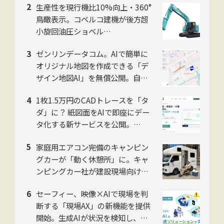
生産性を現行機比10%向上・360°
鳥瞰表示。コベルコ建機が後方超
小旋回油圧ショベル
「SK225SR」「SK235SR」を販
ゼンリンデータコム。AIで簡単に
売開始
オリジナル地図を作成できる「デ
ザイン地図AI」を無償公開。自然
言語対話でデザイン編集可能
1枚1.5万円のCADトレースを「タ
ダ」に？ 紙図面をAIで即座にデー
タ化する新サービスを公開。
NITACO社
家庭用エアコン完備のキャンピン
グカーが「動く休憩所」に。キャ
ンピングカー社が建設現場向け法
人プランを開始
セーフィー、映像×AIで現場を判
断する「現場AX」の新機能を提供
開始。生成AIが状況を検知し、過