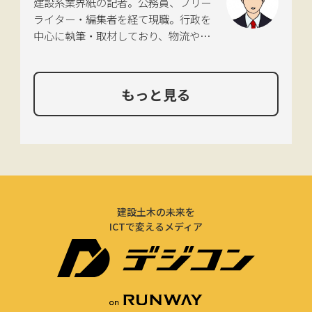
建設系業界紙の記者。公務員、フリー
産、さらにはDX分野を探究中。
ライター・編集者を経て現職。行政を
中心に執筆・取材しており、物流や環
境、農政の分野も追いかけている。
もっと見る
建設土木の未来を
ICTで変えるメディア