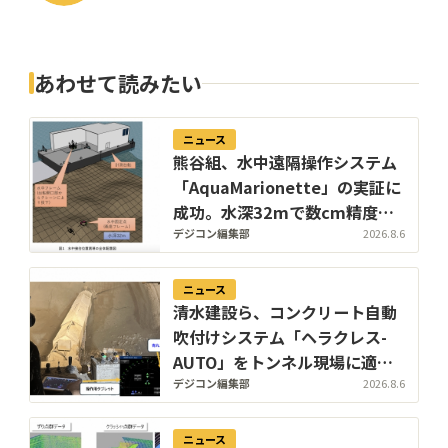
あわせて読みたい
ニュース
熊谷組、水中遠隔操作システム
「AquaMarionette」の実証に
成功。水深32mで数cm精度の
絶対座標計測と確実な水中接合
デジコン編集部
2026.8.6
を実現
ニュース
清水建設ら、コンクリート自動
吹付けシステム「ヘラクレス-
AUTO」をトンネル現場に適
用。粉じんの中でも吹付け厚を
デジコン編集部
2026.8.6
計測し、均質な自動吹付けを実
現
ニュース