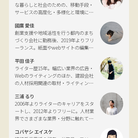
な暮らしと社会のための、移動手段・
サービスの高度化・多様化と環境につ
いて考える活動を行っている。自動車
國廣 愛佳
新聞社モビリティビジネス専門誌
創業支援や地域活性を行う都内のまち
『LIGARE』初代編集長を経て、2013年
づくり会社に勤務後、2019年よりフリ
に独立。国土交通省の「自転車の活用
ーランス。紙面やwebサイトの編集、
推進に向けた有識者会議」、「交通政
インタビューやコピーライティングな
策審議会交通体系分科会第15回地域公
平田 佳子
どの執筆を中心に、ジャンルを問わず
共交通部会」、「MaaS関連データ検
ライター歴15年。幅広い業界の広告・
活動。四国にある築100年の実家をど
討会」、SIP第2期自動運転（システム
Webのライティングのほか、建設会社
う生かすかが長年の悩み。
とサービスの拡張）ピアレビュー委員
の人材採用関連の取材・ライティング
会などの委員を歴任。
も多く手がける。祖父が土木・建設の
三浦 るり
仕事をしていたため、小さな頃から憧
2006年よりライターのキャリアをスタ
れあり。
ートし、2012年よりフリーに。人材業
界でさまざまな業界・分野に触れてき
た経験を活かし、幅広くライティング
コバヤシ エイスケ
を手掛ける。現在は特に建築や不動