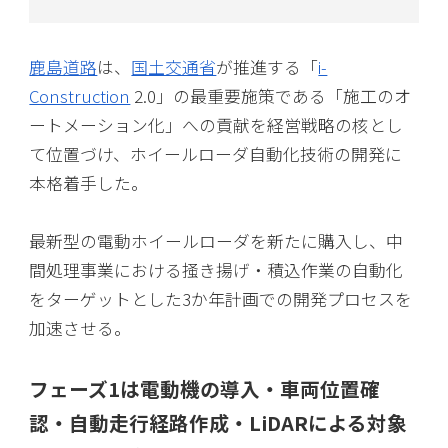
鹿島道路
は、
国土交通省
が推進する「
i-
Construction
2.0」の最重要施策である「施工のオ
ートメーション化」への貢献を経営戦略の核とし
て位置づけ、ホイールローダ自動化技術の開発に
本格着手した。
最新型の電動ホイールローダを新たに購入し、中
間処理事業における掻き揚げ・積込作業の自動化
をターゲットとした3か年計画での開発プロセスを
加速させる。
フェーズ1は電動機の導入・車両位置確
認・自動走行経路作成・LiDARによる対象