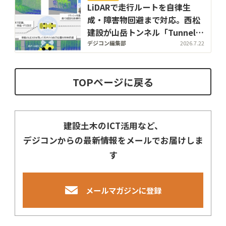
LiDARで走行ルートを自律生
成・障害物回避まで対応。西松
建設が山岳トンネル「Tunnel
RemOS」の自動運転システム
デジコン編集部
2026.7.22
を高度化
TOPページに戻る
建設土木のICT活用など、
デジコンからの最新情報をメールでお届けしま
す
メールマガジンに登録