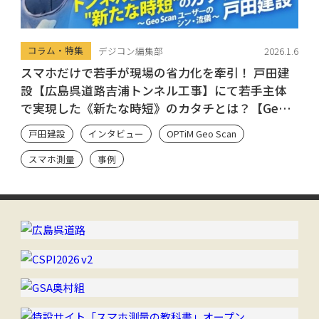
コラム・特集
デジコン編集部
2026.1.6
スマホだけで若手が現場の省力化を牽引！ 戸田建
設【広島呉道路吉浦トンネル工事】にて若手主体
で実現した《新たな時短》のカタチとは？【Geo
Scan ユーザーのシン・流儀】
戸田建設
インタビュー
OPTiM Geo Scan
スマホ測量
事例