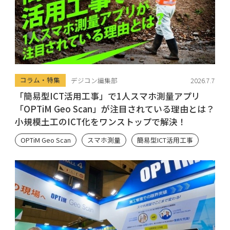
コラム・特集
デジコン編集部
2026.7.7
「簡易型ICT活用工事」で1人スマホ測量アプリ
「OPTiM Geo Scan」が注目されている理由とは？
小規模土工のICT化をワンストップで解決！
OPTiM Geo Scan
スマホ測量
簡易型ICT活用工事