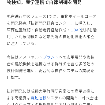
物検知。産学連携で自律制御を開発
現在進行中のフェーズ1では、電動ホイールローダ
を開発拠点「技術開発総合センター」に導入し、
車両位置確認・自動走行経路作成・
LiDAR
技術を活
用した対象物検知など最先端の自動化技術の確立
に注力している。
今後はアスファルト
プラント
への応用展開や複数
台の建設機械を連携させる群制御を含む多段階の
技術開発を進め、総合的な自律システムの実現を
目指す。
技術開発には成蹊大学竹岡研究室との産学連携に
よる高精度な
自動運転
システムの開発と、株式会社
シサクウェアとの現場適用に向けた制御システム