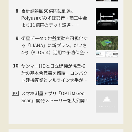
粉じんの中でも吹付け厚を計測
累計調達額50億円に到達。
し、均質な自動吹付けを実現
Polyuseがみずほ銀行・商工中金
より11億円のデット調達・
「Polyuse One」のフィジカルAI
衛星データで地盤変動を可視化す
進化を加速
る「LIANA」に新プラン。だいち
4号（ALOS-4）活用で予防保全を
迅速化。スカパーJSAT・ゼンリ
ヤンマーHDと日立建機が協業検
ン・日本工営の3社
討の基本合意書を締結。コンパク
ト建機専業とフルライン大手がタ
ッグ
スマホ測量アプリ『OPTiM Geo
Scan』開発ストーリーを大公開！