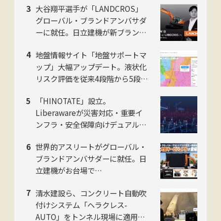
大谷翔平選手が「LANDCROS」
グローバル・ブランドアンバサダ
ーに就任。日立建機が新ブランド
発表会をお台場で開催
地盤情報サイト「地盤サポートマ
ップ」大幅アップデート。液状化
リスク評価を従来4段階から5段階
に刷新。ジャパンホームシールド
「HINOTATE」設立。
社
Liberawareが災害対応・重要イ
ンフラ・安全保障向けデュアルユ
ース国産無人機の子会社を8月設
世界的アスリートがグローバル・
立
ブランドアンバサダーに就任。日
立建機がお台場で
「LANDCROS」ブランド戦略を
清水建設ら、コンクリート自動吹
発表・巨大油圧ショベル乗車体験
付けシステム「ヘラクレス-
も
AUTO」をトンネル現場に適用。