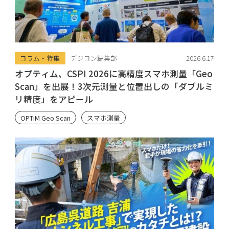
コラム・特集
デジコン編集部
2026.6.17
オプティム、CSPI 2026に高精度スマホ測量「Geo
Scan」を出展！3次元測量と位置出しの「ダブルミ
リ精度」をアピール
OPTiM Geo Scan
スマホ測量