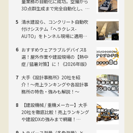
量業務の自動化に成功。空撮から
3D点群生成まで完全自動化し、工
数を約50%削減
清水建設ら、コンクリート自動吹
付けシステム「ヘラクレス-
AUTO」をトンネル現場に適用。
粉じんの中でも吹付け厚を計測
おすすめウェアラブルデバイス8
し、均質な自動吹付けを実現
選！屋外作業や建設現場の【熱中
症 / 猛暑対策】に！《2026年版》
大手《設計事務所》20社を紹
介！〜売上ランキングや各設計事
務所の特色・強みも解説！〜
【建設機械 / 重機メーカー】大手
20社を徹底比較！売上ランキング
や建設DXの強みまで網羅！
【2026年版】
トラバース測量（多角測量）と