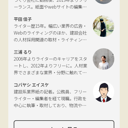
に独立。国土交通省の「自転車の活用
ーランス。紙面やwebサイトの編集、
推進に向けた有識者会議」、「交通政
インタビューやコピーライティングな
策審議会交通体系分科会第15回地域公
平田 佳子
どの執筆を中心に、ジャンルを問わず
共交通部会」、「MaaS関連データ検
ライター歴15年。幅広い業界の広告・
活動。四国にある築100年の実家をど
討会」、SIP第2期自動運転（システム
Webのライティングのほか、建設会社
う生かすかが長年の悩み。
とサービスの拡張）ピアレビュー委員
の人材採用関連の取材・ライティング
会などの委員を歴任。
も多く手がける。祖父が土木・建設の
三浦 るり
仕事をしていたため、小さな頃から憧
2006年よりライターのキャリアをスタ
れあり。
ートし、2012年よりフリーに。人材業
界でさまざまな業界・分野に触れてき
た経験を活かし、幅広くライティング
コバヤシ エイスケ
を手掛ける。現在は特に建築や不動
建設系業界紙の記者。公務員、フリー
産、さらにはDX分野を探究中。
ライター・編集者を経て現職。行政を
中心に執筆・取材しており、物流や環
境、農政の分野も追いかけている。