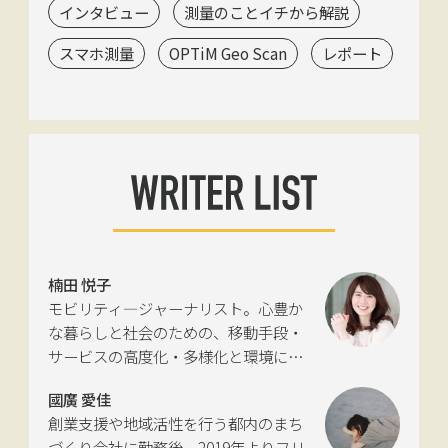
インタビュー
測量のことイチから解説
スマホ測量
OPTiM Geo Scan
レポート
楠田 悦子
モビリティ―ジャーナリスト。心豊か
な暮らしと社会のための、移動手段・
サービスの高度化・多様化と環境につ
いて考える活動を行っている。自動車
國廣 愛佳
新聞社モビリティビジネス専門誌
創業支援や地域活性を行う都内のまち
『LIGARE』初代編集長を経て、2013年
づくり会社に勤務後、2019年よりフリ