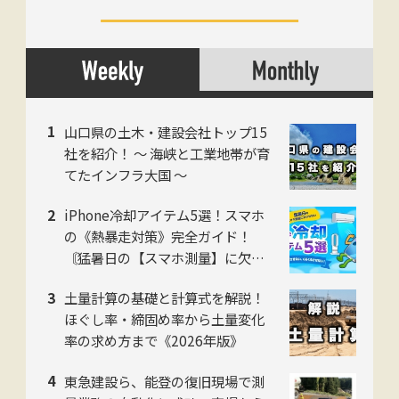
山口県の土木・建設会社トップ15
社を紹介！ 〜 海峡と工業地帯が育
てたインフラ大国 〜
iPhone冷却アイテム5選！スマホ
の《熱暴走対策》完全ガイド！
〘猛暑日の【スマホ測量】に欠か
せない〙
土量計算の基礎と計算式を解説！
ほぐし率・締固め率から土量変化
率の求め方まで《2026年版》
東急建設ら、能登の復旧現場で測