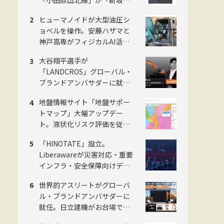
トンネル」完成で開通、県西
ヒューマノイドが大型油圧シ
地域の南北軸に
ョベルを操作。安藤ハザマと
神戸高専がフィジカルAI活用
の建設機械自動化で共同研究
大谷翔平選手が
「LANDCROS」グローバル・
ブランドアンバサダーに就
任。日立建機が新ブランド発
地盤情報サイト「地盤サポー
表会をお台場で開催
トマップ」大幅アップデー
ト。液状化リスク評価を従来4
段階から5段階に刷新。ジャパ
「HINOTATE」設立。
ンホームシールド社
Liberawareが災害対応・重要
インフラ・安全保障向けデュ
アルユース国産無人機の子会
世界的アスリートがグローバ
社を8月設立
ル・ブランドアンバサダーに
就任。日立建機がお台場で
「LANDCROS」ブランド戦略