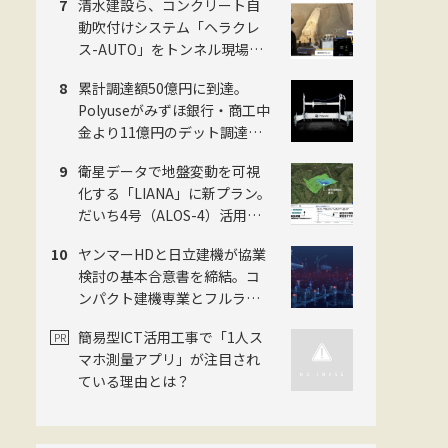
清水建設ら、コンクリート自
を発表・巨大油圧ショベル乗
動吹付けシステム「ヘラクレ
車体験も
ス-AUTO」をトンネル現場に
適用。粉じんの中でも吹付け
累計調達額50億円に到達。
厚を計測し、均質な自動吹付
Polyuseがみずほ銀行・商工中
けを実現
金より11億円のデット調達・
「Polyuse One」のフィジカル
衛星データで地盤変動を可視
AI進化を加速
化する「LIANA」に新プラン。
だいち4号（ALOS-4）活用で
予防保全を迅速化。スカパー
ヤンマーHDと日立建機が協業
JSAT・ゼンリン・日本工営の
検討の基本合意書を締結。コ
3社
ンパクト建機専業とフルライ
ン大手がタッグ
簡易型ICT活用工事で「1人ス
マホ測量アプリ」が注目され
ている理由とは？