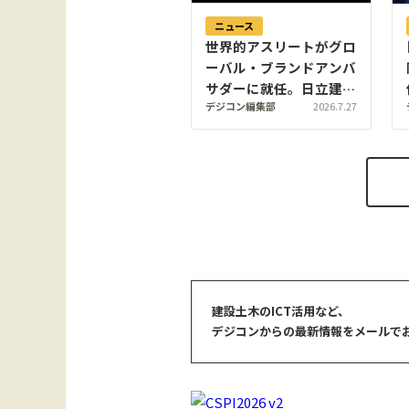
ニュース
世界的アスリートがグロ
ーバル・ブランドアンバ
サダーに就任。日立建機
デジコン編集部
2026.7.27
がお台場で
「LANDCROS」ブラン
ド戦略を発表・巨大油圧
ショベル乗車体験も
建設土木のICT活用など、
デジコンからの最新情報をメールで