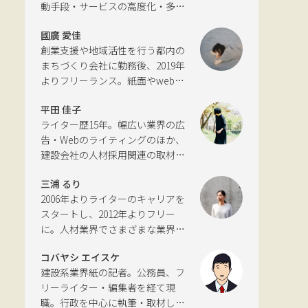
動手段・サービスの高度化・多様
化と環境について考える活動を行
國廣 愛佳
っている。自動車新聞社モビリテ
創業支援や地域活性を行う都内の
ィビジネス専門誌『LIGARE』初代
まちづくり会社に勤務後、2019年
編集長を経て、2013年に独立。国
よりフリーランス。紙面やwebサ
土交通省の「自転車の活用推進に
イトの編集、インタビューやコピ
向けた有識者会議」、「交通政策
平田 佳子
ーライティングなどの執筆を中心
審議会交通体系分科会第15回地域
ライター歴15年。幅広い業界の広
に、ジャンルを問わず活動。四国
公共交通部会」、「MaaS関連デー
告・Webのライティングのほか、
にある築100年の実家をどう生かす
タ検討会」、SIP第2期自動運転
建設会社の人材採用関連の取材・
かが長年の悩み。
（システムとサービスの拡張）ピ
ライティングも多く手がける。祖
アレビュー委員会などの委員を歴
三浦 るり
父が土木・建設の仕事をしていた
任。
2006年よりライターのキャリアを
ため、小さな頃から憧れあり。
スタートし、2012年よりフリー
に。人材業界でさまざまな業界・
分野に触れてきた経験を活かし、
コバヤシ エイスケ
幅広くライティングを手掛ける。
建設系業界紙の記者。公務員、フ
現在は特に建築や不動産、さらに
リーライター・編集者を経て現
はDX分野を探究中。
職。行政を中心に執筆・取材して