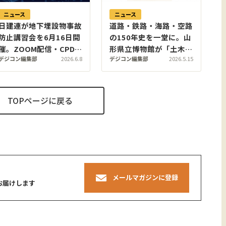
ニュース
ニュース
日建連が地下埋設物事故
道路・鉄路・海路・空路
防止講習会を6月16日開
の150年史を一堂に。山
催。ZOOM配信・CPDS
形県立博物館が「土木イ
デジコン編集部
2026.6.8
デジコン編集部
2026.5.15
対応で全国から参加可能
ンフラストラクチャー」
特別展を5月22日開幕
TOPページに戻る
メールマガジンに登録
お届けします