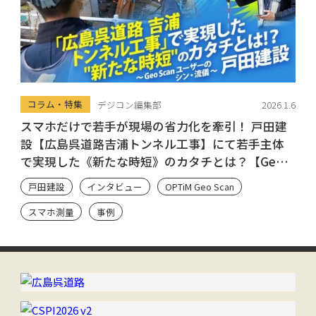
コラム・特集
デジコン編集部
2026.1.6
スマホだけで若手が現場の省力化を牽引！ 戸田建
設【広島呉道路吉浦トンネル工事】にて若手主体
で実現した《新たな時短》のカタチとは？【Geo
Scan ユーザーのシン・流儀】
戸田建設
インタビュー
OPTiM Geo Scan
スマホ測量
事例