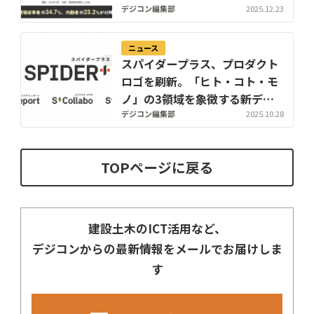
将来観に改善の兆しも、人手不
デジコン編集部
2025.12.23
足は深刻
ニュース
スパイダープラス、プロダクト
ロゴを刷新。「ヒト・コト・モ
ノ」の3領域を象徴する新デザ
インで現場インフラ実現を加速
デジコン編集部
2025.10.28
TOPページに戻る
建設土木のICT活用など、
デジコンからの最新情報をメールでお届けしま
す