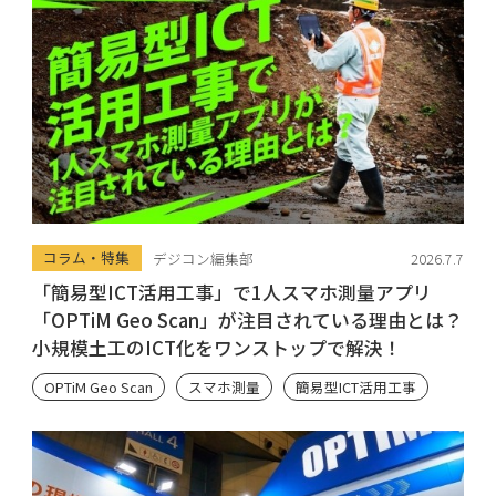
コラム・特集
デジコン編集部
2026.7.7
「簡易型ICT活用工事」で1人スマホ測量アプリ
「OPTiM Geo Scan」が注目されている理由とは？
小規模土工のICT化をワンストップで解決！
OPTiM Geo Scan
スマホ測量
簡易型ICT活用工事