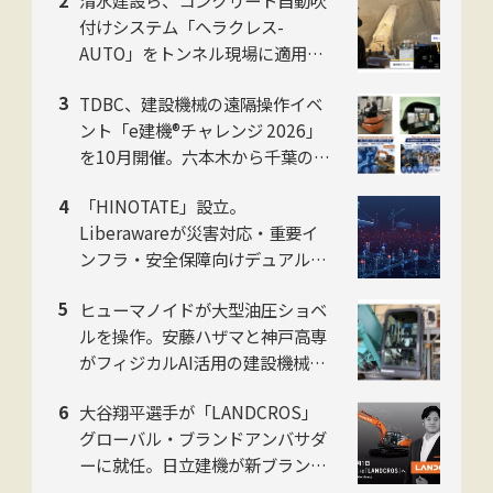
清水建設ら、コンクリート自動吹
付けシステム「ヘラクレス-
AUTO」をトンネル現場に適用。
粉じんの中でも吹付け厚を計測
TDBC、建設機械の遠隔操作イベ
し、均質な自動吹付けを実現
ント「e建機®チャレンジ 2026」
を10月開催。六本木から千葉の油
圧ショベルを操作
「HINOTATE」設立。
Liberawareが災害対応・重要イ
ンフラ・安全保障向けデュアルユ
ース国産無人機の子会社を8月設
ヒューマノイドが大型油圧ショベ
立
ルを操作。安藤ハザマと神戸高専
がフィジカルAI活用の建設機械自
動化で共同研究
大谷翔平選手が「LANDCROS」
グローバル・ブランドアンバサダ
ーに就任。日立建機が新ブランド
発表会をお台場で開催