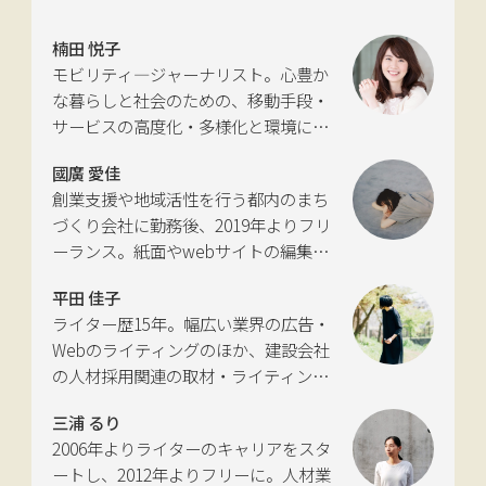
楠田 悦子
モビリティ―ジャーナリスト。心豊か
な暮らしと社会のための、移動手段・
サービスの高度化・多様化と環境につ
いて考える活動を行っている。自動車
國廣 愛佳
新聞社モビリティビジネス専門誌
創業支援や地域活性を行う都内のまち
『LIGARE』初代編集長を経て、2013年
づくり会社に勤務後、2019年よりフリ
に独立。国土交通省の「自転車の活用
ーランス。紙面やwebサイトの編集、
推進に向けた有識者会議」、「交通政
インタビューやコピーライティングな
策審議会交通体系分科会第15回地域公
平田 佳子
どの執筆を中心に、ジャンルを問わず
共交通部会」、「MaaS関連データ検
ライター歴15年。幅広い業界の広告・
活動。四国にある築100年の実家をど
討会」、SIP第2期自動運転（システム
Webのライティングのほか、建設会社
う生かすかが長年の悩み。
とサービスの拡張）ピアレビュー委員
の人材採用関連の取材・ライティング
会などの委員を歴任。
も多く手がける。祖父が土木・建設の
三浦 るり
仕事をしていたため、小さな頃から憧
2006年よりライターのキャリアをスタ
れあり。
ートし、2012年よりフリーに。人材業