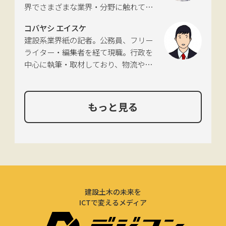
界でさまざまな業界・分野に触れてき
た経験を活かし、幅広くライティング
コバヤシ エイスケ
を手掛ける。現在は特に建築や不動
建設系業界紙の記者。公務員、フリー
産、さらにはDX分野を探究中。
ライター・編集者を経て現職。行政を
中心に執筆・取材しており、物流や環
境、農政の分野も追いかけている。
もっと見る
建設土木の未来を
ICTで変えるメディア