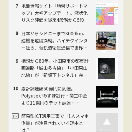
地盤情報サイト「地盤サポートマ
ップ」大幅アップデート。液状化
リスク評価を従来4段階から5段階
に刷新。ジャパンホームシールド
日本からシドニーまで8000km、
社
建機を遠隔操縦。ハイテクインタ
ー社ら、低軌道衛星通信で世界初
の超遠隔施工に成功
構想から80年。小田原市の都市計
画道路「城山多古線」「小田原山
北線」が「新坂下トンネル」完成
で開通、県西地域の南北軸に
累計調達額50億円に到達。
Polyuseがみずほ銀行・商工中金
より11億円のデット調達・
「Polyuse One」のフィジカルAI
簡易型ICT活用工事で「1人スマホ
進化を加速
測量」が注目されている理由と
は？