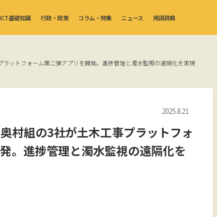
ICT基礎知識
行政・政策
コラム・特集
ニュース
用語辞典
プラットフォーム第二弾アプリを開発。進捗管理と濁水監視の遠隔化を実現
2025.8.21
奥村組の3社が土木工事プラットフォ
開発。進捗管理と濁水監視の遠隔化を