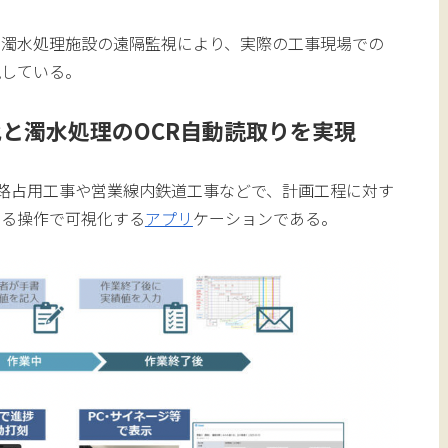
と濁水処理施設の遠隔監視により、実際の工事現場での
現している。
と濁水処理のOCR自動読取りを実現
道路占用工事や営業線内鉄道工事などで、計画工程に対す
よる操作で可視化する
アプリ
ケーションである。