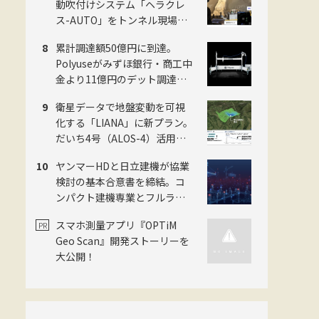
動吹付けシステム「ヘラクレ
車体験も
ス-AUTO」をトンネル現場に
適用。粉じんの中でも吹付け
累計調達額50億円に到達。
厚を計測し、均質な自動吹付
Polyuseがみずほ銀行・商工中
けを実現
金より11億円のデット調達・
「Polyuse One」のフィジカル
衛星データで地盤変動を可視
AI進化を加速
化する「LIANA」に新プラン。
だいち4号（ALOS-4）活用で
予防保全を迅速化。スカパー
ヤンマーHDと日立建機が協業
JSAT・ゼンリン・日本工営の
検討の基本合意書を締結。コ
3社
ンパクト建機専業とフルライ
ン大手がタッグ
スマホ測量アプリ『OPTiM
Geo Scan』開発ストーリーを
大公開！