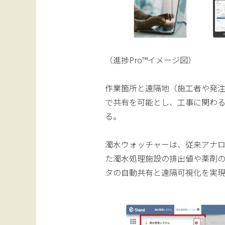
（進捗Pro™イメージ図）
作業箇所と遠隔地（施工者や発
で共有を可能とし、工事に関わ
る。
濁水ウォッチャーは、従来アナ
た濁水処理施設の排出値や薬剤の
タの自動共有と遠隔可視化を実