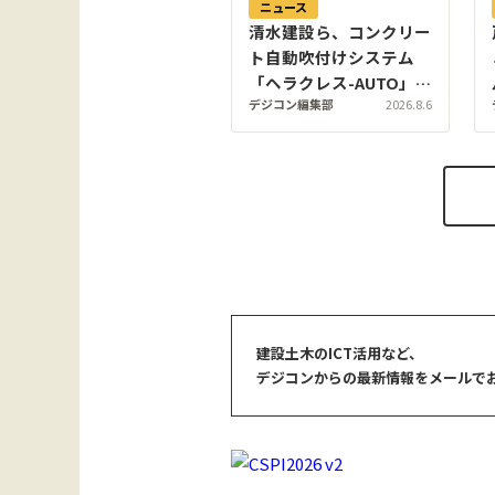
ニュース
清水建設ら、コンクリー
ト自動吹付けシステム
「ヘラクレス-AUTO」を
デジコン編集部
2026.8.6
トンネル現場に適用。粉
じんの中でも吹付け厚を
計測し、均質な自動吹付
けを実現
建設土木のICT活用など、
デジコンからの最新情報をメールで