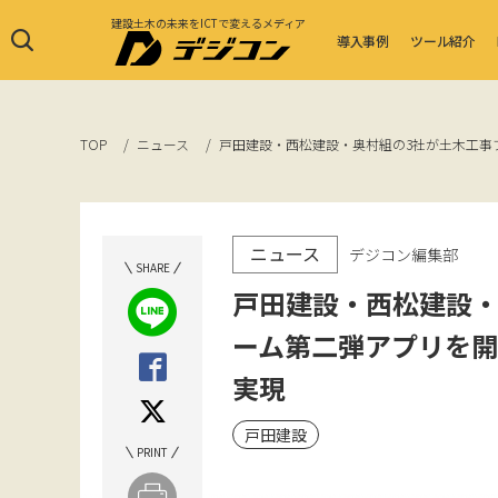
建設土木の未来をICTで変えるメディア
導入事例
ツール紹介
TOP
ニュース
戸田建設・西松建設・奥村組の3社が土木工事
ニュース
デジコン編集部
SHARE
戸田建設・西松建設・
ーム第二弾アプリを
実現
戸田建設
PRINT