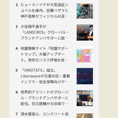
トンネル」完成で開通、県西
ヒューマノイドが大型油圧シ
地域の南北軸に
ョベルを操作。安藤ハザマと
神戸高専がフィジカルAI活用
の建設機械自動化で共同研究
大谷翔平選手が
「LANDCROS」グローバル・
ブランドアンバサダーに就
任。日立建機が新ブランド発
地盤情報サイト「地盤サポー
表会をお台場で開催
トマップ」大幅アップデー
ト。液状化リスク評価を従来4
段階から5段階に刷新。ジャパ
「HINOTATE」設立。
ンホームシールド社
Liberawareが災害対応・重要
インフラ・安全保障向けデュ
アルユース国産無人機の子会
世界的アスリートがグローバ
社を8月設立
ル・ブランドアンバサダーに
就任。日立建機がお台場で
「LANDCROS」ブランド戦略
清水建設ら、コンクリート自
を発表・巨大油圧ショベル乗