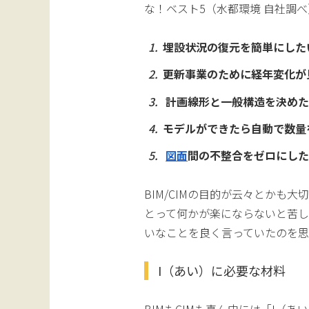
な！ベスト5（水都環境 自社調
埋設状況の復元を簡単にした
更新事業のために経年変化が
計画線形と一般構造を決めた
モデルができたら自動で数量
図面
間の不整合をゼロにし
BIM/CIMの目的が云々とかも
とって何かが楽にならないと苦し
いなことを良く言っていたのを思
I（あい）に必要な材料
BIMもCIMも真ん中には「I（