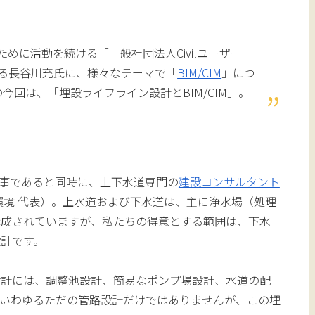
めに活動を続ける「一般社団法人Civilユーザー
る長谷川充氏に、様々なテーマで「
BIM/CIM
」につ
今回は、「埋設ライフライン設計とBIM/CIM」。
会幹事であると同時に、上下水道専門の
建設コンサルタント
環境 代表）。上水道および下水道は、主に浄水場（処理
構成されていますが、私たちの得意とする範囲は、下水
計です。
設計には、調整池設計、簡易なポンプ場設計、水道の配
、いわゆるただの管路設計だけではありませんが、この埋