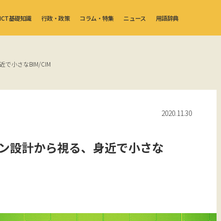
ICT基礎知識
行政・政策
コラム・特集
ニュース
用語辞典
で小さなBIM/CIM
2020.11.30
イン設計から視る、身近で小さな