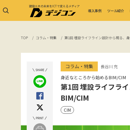
建設土木の未来をICTで変えるメディア
導入事例
ツール紹介
TOP
コラム・特集
第1回 埋設ライフライン設計から視る、身近
コラム・特集
長谷川 充
SHARE
身近なところから始めるBIM/CIM
第1回 埋設ライフラ
BIM/CIM
CIM
PRINT