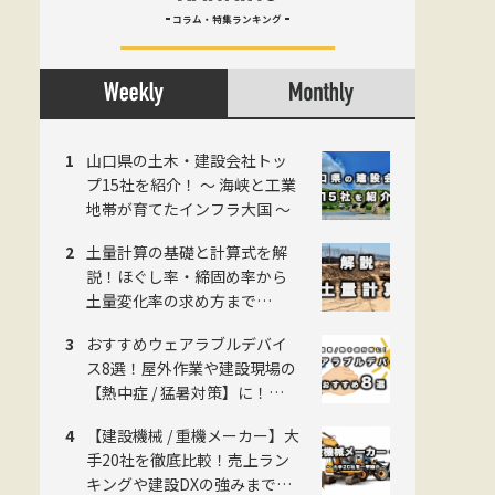
コラム・特集ランキング
山口県の土木・建設会社トッ
プ15社を紹介！ 〜 海峡と工業
地帯が育てたインフラ大国 〜
土量計算の基礎と計算式を解
説！ほぐし率・締固め率から
土量変化率の求め方まで
《2026年版》
おすすめウェアラブルデバイ
ス8選！屋外作業や建設現場の
【熱中症 / 猛暑対策】に！
《2026年版》
【建設機械 / 重機メーカー】大
手20社を徹底比較！売上ラン
キングや建設DXの強みまで網