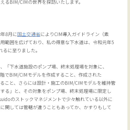
るBIM/CIMの世界を探訪いたします。
8年8月に
国土交通省
によりCIM導入ガイドライン（素
用範囲を広げており、私の得意な下水道は、令和元年5
れるに至りました。
は、「下水道施設のポンプ場、終末処理場を対象に、
段階でBIM/CIMモデルを作成すること、作成された
すること、さらには設計・施工のBIM/CIMモデルを維持管
用する」と、その対象をポンプ場、終末処理場に限定し
esuidoのストックマネジメントで少々触れている以外に
道に関しては管轄が違うこともあってか、かすりもして