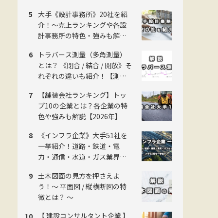
羅！【2026年版】
大手《設計事務所》20社を紹
介！〜売上ランキングや各設
計事務所の特色・強みも解
説！〜
トラバース測量（多角測量）
とは？ 《閉合 / 結合 / 開放》そ
れぞれの違いも紹介！【測量
のことイチから解説】
【舗装会社ランキング】トッ
プ10の企業とは？各企業の特
色や強みも解説【2026年】
《インフラ企業》大手51社を
一挙紹介！道路・鉄道・電
力・通信・水道・ガス業界の
主要企業一覧！各企業の特色
土木図面の見方を押さえよ
も解説 【2026年】
う！〜 平面図 / 縦横断図の特
徴とは？ 〜
【 建設コンサルタント企業 】