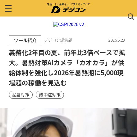
建設土木の未来をICTで変えるメディア
ツール紹介
デジコン編集部
2026.5.29
義務化2年目の夏、前年比3倍ペースで拡
大。暑熱対策AIカメラ「カオカラ」が供
給体制を強化し2026年暑熱期に5,000現
場超の稼働を見込む
猛暑対策
熱中症対策