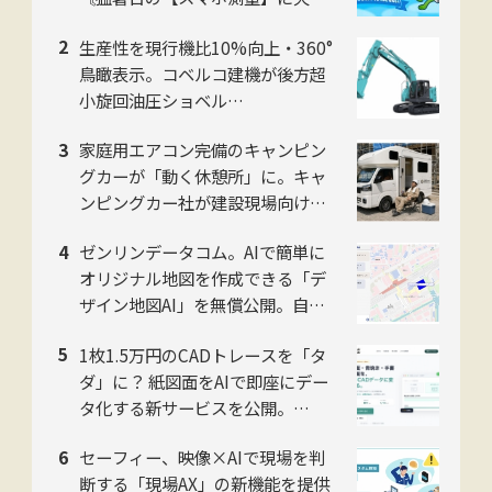
せない〙
生産性を現行機比10%向上・360°
鳥瞰表示。コベルコ建機が後方超
小旋回油圧ショベル
「SK225SR」「SK235SR」を販
家庭用エアコン完備のキャンピン
売開始
グカーが「動く休憩所」に。キャ
ンピングカー社が建設現場向け法
人プランを開始
ゼンリンデータコム。AIで簡単に
オリジナル地図を作成できる「デ
ザイン地図AI」を無償公開。自然
言語対話でデザイン編集可能
1枚1.5万円のCADトレースを「タ
ダ」に？ 紙図面をAIで即座にデー
タ化する新サービスを公開。
NITACO社
セーフィー、映像×AIで現場を判
断する「現場AX」の新機能を提供