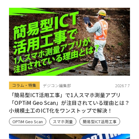
コラム・特集
デジコン編集部
2026.7.7
「簡易型ICT活用工事」で1人スマホ測量アプリ
「OPTiM Geo Scan」が注目されている理由とは？
小規模土工のICT化をワンストップで解決！
OPTiM Geo Scan
スマホ測量
簡易型ICT活用工事