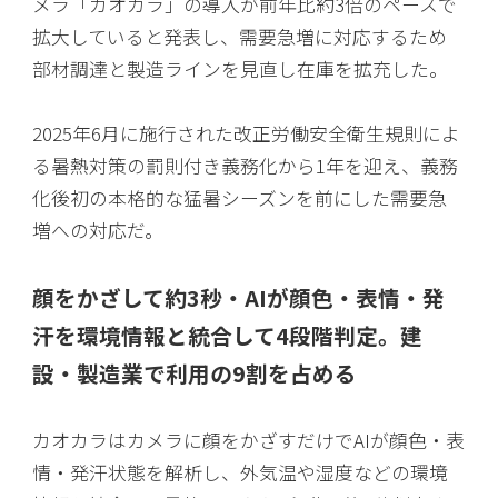
メラ「カオカラ」の導入が前年比約3倍のペースで
拡大していると発表し、需要急増に対応するため
部材調達と製造ラインを見直し在庫を拡充した。
2025年6月に施行された改正労働安全衛生規則によ
る暑熱対策の罰則付き義務化から1年を迎え、義務
化後初の本格的な猛暑シーズンを前にした需要急
増への対応だ。
顔をかざして約3秒・AIが顔色・表情・発
汗を環境情報と統合して4段階判定。建
設・製造業で利用の9割を占める
カオカラはカメラに顔をかざすだけでAIが顔色・表
情・発汗状態を解析し、外気温や湿度などの環境