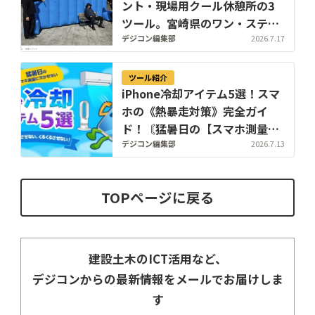
ント・現場用クール休憩所の3
ツール。宮崎県のワン・ステッ
プがエアー式熱中症対策のレン
デジコン編集部
2026.7.17
タル在庫を大幅拡充
ツール紹介
iPhone冷却アイテム5選！スマ
ホの《熱暴走対策》完全ガイ
ド！〘猛暑日の【スマホ測量】
に欠かせない〙
デジコン編集部
2026.7.13
TOPページに戻る
建設土木のICT活用など、
デジコンからの最新情報をメールでお届けしま
す