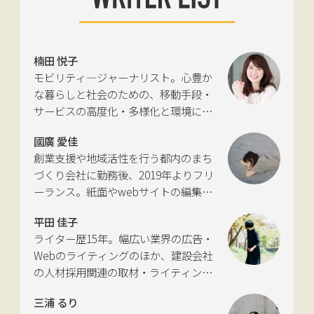
楠田 悦子
モビリティ―ジャーナリスト。心豊か
な暮らしと社会のための、移動手段・
サービスの高度化・多様化と環境につ
いて考える活動を行っている。自動車
國廣 愛佳
新聞社モビリティビジネス専門誌
創業支援や地域活性を行う都内のまち
『LIGARE』初代編集長を経て、2013年
づくり会社に勤務後、2019年よりフリ
に独立。国土交通省の「自転車の活用
ーランス。紙面やwebサイトの編集、
推進に向けた有識者会議」、「交通政
インタビューやコピーライティングな
策審議会交通体系分科会第15回地域公
平田 佳子
どの執筆を中心に、ジャンルを問わず
共交通部会」、「MaaS関連データ検
ライター歴15年。幅広い業界の広告・
活動。四国にある築100年の実家をど
討会」、SIP第2期自動運転（システム
Webのライティングのほか、建設会社
う生かすかが長年の悩み。
とサービスの拡張）ピアレビュー委員
の人材採用関連の取材・ライティング
会などの委員を歴任。
も多く手がける。祖父が土木・建設の
三浦 るり
仕事をしていたため、小さな頃から憧