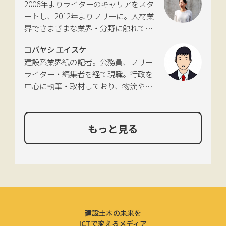
2006年よりライターのキャリアをスタ
れあり。
ートし、2012年よりフリーに。人材業
界でさまざまな業界・分野に触れてき
た経験を活かし、幅広くライティング
コバヤシ エイスケ
を手掛ける。現在は特に建築や不動
建設系業界紙の記者。公務員、フリー
産、さらにはDX分野を探究中。
ライター・編集者を経て現職。行政を
中心に執筆・取材しており、物流や環
境、農政の分野も追いかけている。
もっと見る
建設土木の未来を
ICTで変えるメディア