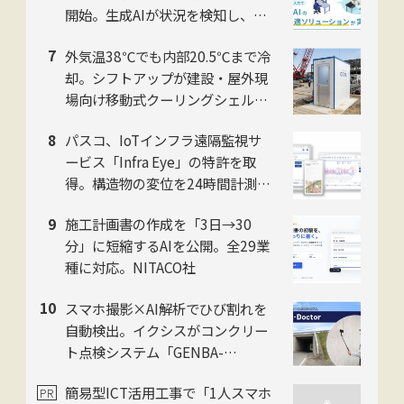
開始。生成AIが状況を検知し、過
去映像もテキストで検索
外気温38℃でも内部20.5℃まで冷
却。シフトアップが建設・屋外現
場向け移動式クーリングシェルタ
ー「ユニコンCOOL」2026年モデ
パスコ、IoTインフラ遠隔監視サ
ルを提供開始
ービス「Infra Eye」の特許を取
得。構造物の変位を24時間計測
し、インフラ監視の人手不足を解
施工計画書の作成を「3日→30
消
分」に短縮するAIを公開。全29業
種に対応。NITACO社
スマホ撮影×AI解析でひび割れを
自動検出。イクシスがコンクリー
ト点検システム「GENBA-
Doctor」を提供開始
簡易型ICT活用工事で「1人スマホ