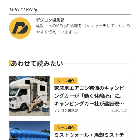
WRITTEN by
デジコン編集部
建設土木のICT化の情報を日々キャッチして、わかり
やすく伝えていきます。
あわせて読みたい
ツール紹介
家庭用エアコン完備のキャンピ
ングカーが「動く休憩所」に。
キャンピングカー社が建設現場
向け法人プランを開始
デジコン編集部
2026.7.28
ツール紹介
ミストウォール・冷却ミストテ