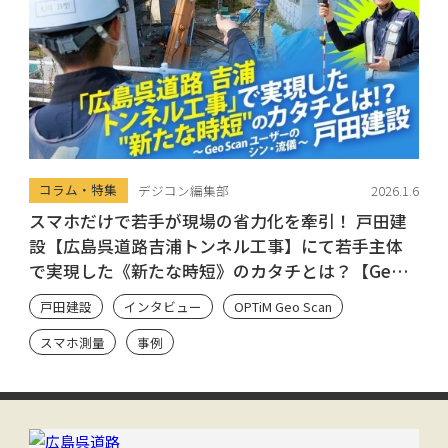
コラム・特集
デジコン編集部
2026.1.6
スマホだけで若手が現場の省力化を牽引！ 戸田建
設【広島呉道路吉浦トンネル工事】にて若手主体
で実現した《新たな時短》のカタチとは？【Geo
Scan ユーザーのシン・流儀】
戸田建設
インタビュー
OPTiM Geo Scan
スマホ測量
事例