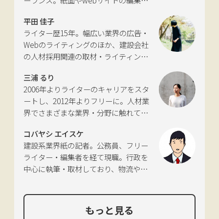
ーランス。紙面やwebサイトの編集、
推進に向けた有識者会議」、「交通政
インタビューやコピーライティングな
策審議会交通体系分科会第15回地域公
平田 佳子
どの執筆を中心に、ジャンルを問わず
共交通部会」、「MaaS関連データ検
ライター歴15年。幅広い業界の広告・
活動。四国にある築100年の実家をど
討会」、SIP第2期自動運転（システム
Webのライティングのほか、建設会社
う生かすかが長年の悩み。
とサービスの拡張）ピアレビュー委員
の人材採用関連の取材・ライティング
会などの委員を歴任。
も多く手がける。祖父が土木・建設の
三浦 るり
仕事をしていたため、小さな頃から憧
2006年よりライターのキャリアをスタ
れあり。
ートし、2012年よりフリーに。人材業
界でさまざまな業界・分野に触れてき
た経験を活かし、幅広くライティング
コバヤシ エイスケ
を手掛ける。現在は特に建築や不動
建設系業界紙の記者。公務員、フリー
産、さらにはDX分野を探究中。
ライター・編集者を経て現職。行政を
中心に執筆・取材しており、物流や環
境、農政の分野も追いかけている。
もっと見る