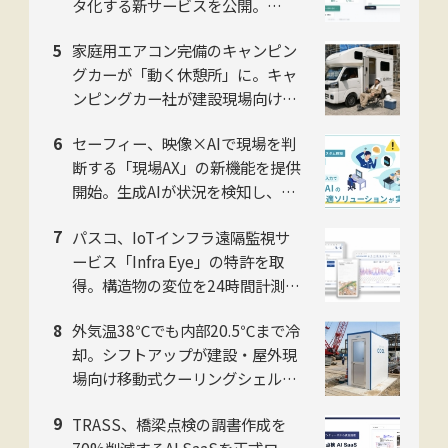
タ化する新サービスを公開。
NITACO社
家庭用エアコン完備のキャンピン
グカーが「動く休憩所」に。キャ
ンピングカー社が建設現場向け法
人プランを開始
セーフィー、映像×AIで現場を判
断する「現場AX」の新機能を提供
開始。生成AIが状況を検知し、過
去映像もテキストで検索
パスコ、IoTインフラ遠隔監視サ
ービス「Infra Eye」の特許を取
得。構造物の変位を24時間計測
し、インフラ監視の人手不足を解
外気温38℃でも内部20.5℃まで冷
消
却。シフトアップが建設・屋外現
場向け移動式クーリングシェルタ
ー「ユニコンCOOL」2026年モデ
TRASS、橋梁点検の調書作成を
ルを提供開始
70%削減するAI SaaSを正式ロー