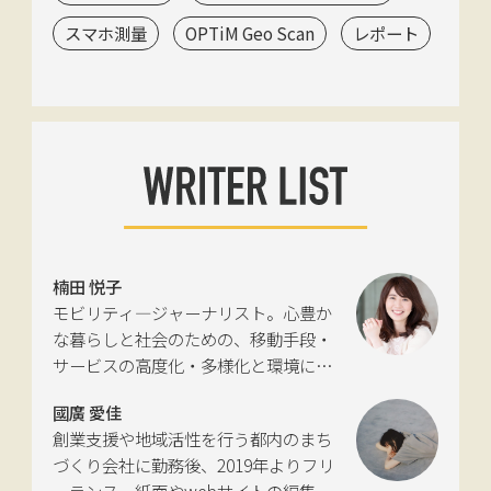
スマホ測量
OPTiM Geo Scan
レポート
楠田 悦子
モビリティ―ジャーナリスト。心豊か
な暮らしと社会のための、移動手段・
サービスの高度化・多様化と環境につ
いて考える活動を行っている。自動車
國廣 愛佳
新聞社モビリティビジネス専門誌
創業支援や地域活性を行う都内のまち
『LIGARE』初代編集長を経て、2013年
づくり会社に勤務後、2019年よりフリ
に独立。国土交通省の「自転車の活用