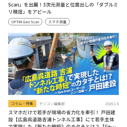
Scan」を出展！3次元測量と位置出しの「ダブルミ
リ精度」をアピール
OPTiM Geo Scan
スマホ測量
コラム・特集
デジコン編集部
2026.1.6
スマホだけで若手が現場の省力化を牽引！ 戸田建
設【広島呉道路吉浦トンネル工事】にて若手主体
で実現した《新たな時短》のカタチとは？【Geo