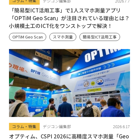
コラム・特集
デジコン編集部
2026.7.7
「簡易型ICT活用工事」で1人スマホ測量アプリ
「OPTiM Geo Scan」が注目されている理由とは？
小規模土工のICT化をワンストップで解決！
OPTiM Geo Scan
スマホ測量
簡易型ICT活用工事
コラム・特集
デジコン編集部
2026.6.17
オプティム、CSPI 2026に高精度スマホ測量「Geo