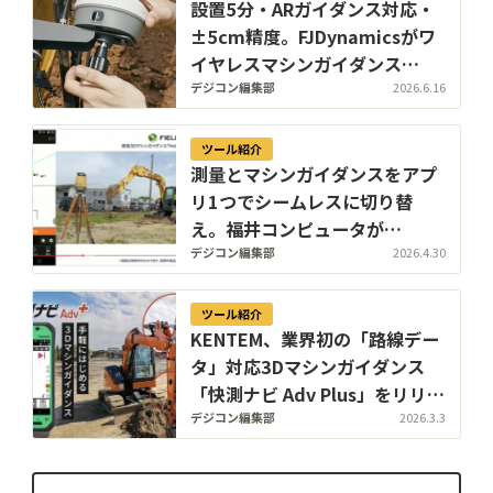
設置5分・ARガイダンス対応・
±5cm精度。FJDynamicsがワ
イヤレスマシンガイダンス
「Trion EG10」をCSPI2026で
デジコン編集部
2026.6.16
展示
ツール紹介
測量とマシンガイダンスをアプ
リ1つでシームレスに切り替
え。福井コンピュータが
「FIELD-TERRACE」に簡易3D
デジコン編集部
2026.4.30
マシンガイダンスシステム
Holfee3D連携機能を追加
ツール紹介
KENTEM、業界初の「路線デー
タ」対応3Dマシンガイダンス
「快測ナビ Adv Plus」をリリー
ス
デジコン編集部
2026.3.3