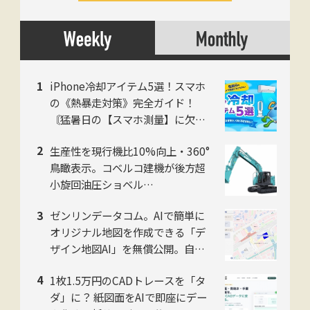
iPhone冷却アイテム5選！スマホ
の《熱暴走対策》完全ガイド！
〘猛暑日の【スマホ測量】に欠か
せない〙
生産性を現行機比10%向上・360°
鳥瞰表示。コベルコ建機が後方超
小旋回油圧ショベル
「SK225SR」「SK235SR」を販
ゼンリンデータコム。AIで簡単に
売開始
オリジナル地図を作成できる「デ
ザイン地図AI」を無償公開。自然
言語対話でデザイン編集可能
1枚1.5万円のCADトレースを「タ
ダ」に？ 紙図面をAIで即座にデー