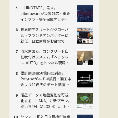
段階から5段階に刷新。ジャパ
「HINOTATE」設立。
ンホームシールド社
Liberawareが災害対応・重要
インフラ・安全保障向けデュ
アルユース国産無人機の子会
世界的アスリートがグローバ
社を8月設立
ル・ブランドアンバサダーに
就任。日立建機がお台場で
「LANDCROS」ブランド戦略
清水建設ら、コンクリート自
を発表・巨大油圧ショベル乗
動吹付けシステム「ヘラクレ
車体験も
ス-AUTO」をトンネル現場に
適用。粉じんの中でも吹付け
累計調達額50億円に到達。
厚を計測し、均質な自動吹付
Polyuseがみずほ銀行・商工中
けを実現
金より11億円のデット調達・
「Polyuse One」のフィジカル
衛星データで地盤変動を可視
AI進化を加速
化する「LIANA」に新プラン。
だいち4号（ALOS-4）活用で
予防保全を迅速化。スカパー
ヤンマーHDと日立建機が協業