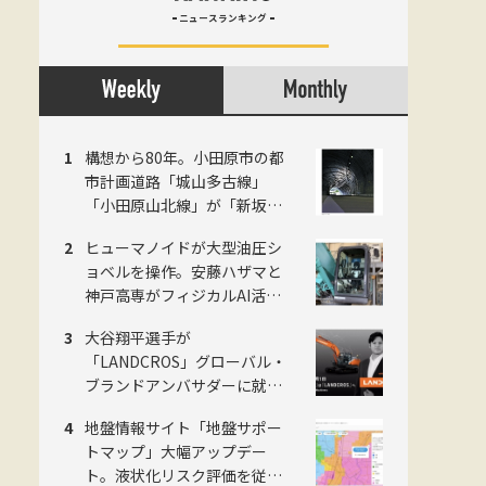
ニュースランキング
構想から80年。小田原市の都
市計画道路「城山多古線」
「小田原山北線」が「新坂下
トンネル」完成で開通、県西
ヒューマノイドが大型油圧シ
地域の南北軸に
ョベルを操作。安藤ハザマと
神戸高専がフィジカルAI活用
の建設機械自動化で共同研究
大谷翔平選手が
「LANDCROS」グローバル・
ブランドアンバサダーに就
任。日立建機が新ブランド発
地盤情報サイト「地盤サポー
表会をお台場で開催
トマップ」大幅アップデー
ト。液状化リスク評価を従来4