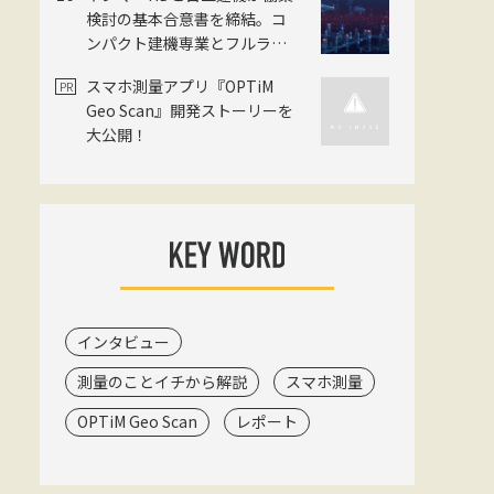
JSAT・ゼンリン・日本工営の
検討の基本合意書を締結。コ
3社
ンパクト建機専業とフルライ
ン大手がタッグ
スマホ測量アプリ『OPTiM
Geo Scan』開発ストーリーを
大公開！
インタビュー
測量のことイチから解説
スマホ測量
OPTiM Geo Scan
レポート