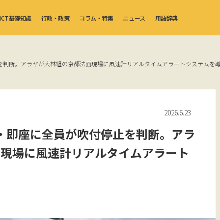
ICT基礎知識
行政・政策
コラム・特集
ニュース
用語辞典
を判断。アラヤが大林組の京都法面現場に風速計リアルタイムアラートシステムを
2026.6.23
・即座に全員が吹付停止を判断。アラ
面現場に風速計リアルタイムアラート