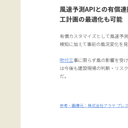
風速予測APIとの有償
工計画の最適化も可能
有償カスタマイズとして風速予
検知に加えて事前の風況変化を
吹付工
事に限らず風の影響を受
は今後も建設現場の判断・リスク
だ。
参考・画像元：株式会社アラヤ プレ