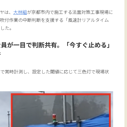
ヤは、
大林組
が京都市内で施工する法面対策工事現場に
吹付作業の中断判断を支援する「風速計リアルタイム
入した。
全員が一目で判断共有。「今すぐ止める」
行
ムで常時計測し、設定した閾値に応じて三色灯で現場状