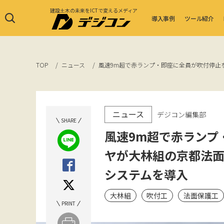
建設土木の未来をICTで変えるメディア
導入事例
ツール紹介
TOP
ニュース
風速9m超で赤ランプ・即座に全員が吹付停止
ニュース
デジコン編集部
SHARE
風速9m超で赤ランプ
ヤが大林組の京都法
システムを導入
大林組
吹付工
法面保護工
PRINT