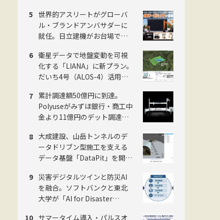
ン大手がタッグ
世界的アスリートがグローバ
ル・ブランドアンバサダーに
就任。日立建機がお台場で
「LANDCROS」ブランド戦略
衛星データで地盤変動を可視
を発表・巨大油圧ショベル乗
化する「LIANA」に新プラン。
車体験も
だいち4号（ALOS-4）活用で
予防保全を迅速化。スカパー
累計調達額50億円に到達。
JSAT・ゼンリン・日本工営の
Polyuseがみずほ銀行・商工中
3社
金より11億円のデット調達・
「Polyuse One」のフィジカル
大成建設、山岳トンネルのデ
AI進化を加速
ータドリブン型施工を支える
データ基盤「DataPit」を開
発。BIM/CIMモデルの作成時間
災害デジタルツインと防災AI
を月3日から5分へ短縮
を融合。ソフトバンクと東北
大学が「AI for Disaster
Science共創研究所」を8月1日
サマータイム導入・パルスオ