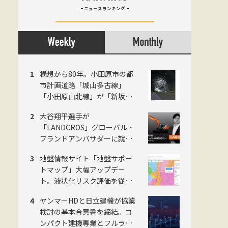
ニュースランキング
構想から80年。小田原市の都
市計画道路「城山多古線」
「小田原山北線」が「新坂下
トンネル」完成で開通、県西
大谷翔平選手が
地域の南北軸に
「LANDCROS」グローバル・
ブランドアンバサダーに就
任。日立建機が新ブランド発
地盤情報サイト「地盤サポー
表会をお台場で開催
トマップ」大幅アップデー
ト。液状化リスク評価を従来4
段階から5段階に刷新。ジャパ
ヤンマーHDと日立建機が協業
ンホームシールド社
検討の基本合意書を締結。コ
ンパクト建機専業とフルライ