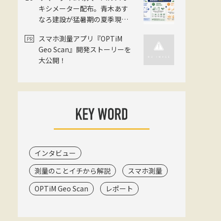
に設立
キシメーター配布。青木あす
なろ建設が猛暑期の夏季現場
閉所実証を国内モデル現場で
スマホ測量アプリ『OPTiM
開始
Geo Scan』開発ストーリーを
大公開！
インタビュー
測量のことイチから解説
スマホ測量
OPTiM Geo Scan
レポート