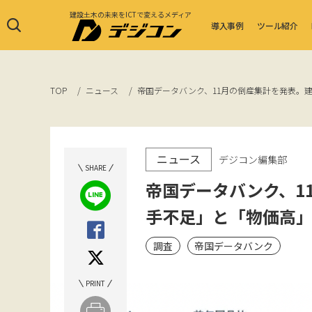
建設土木の未来をICTで変えるメディア
導入事例
ツール紹介
TOP
ニュース
帝国データバンク、11月の倒産集計を発表。
ニュース
デジコン編集部
SHARE
帝国データバンク、1
手不足」と「物価高
調査
帝国データバンク
PRINT