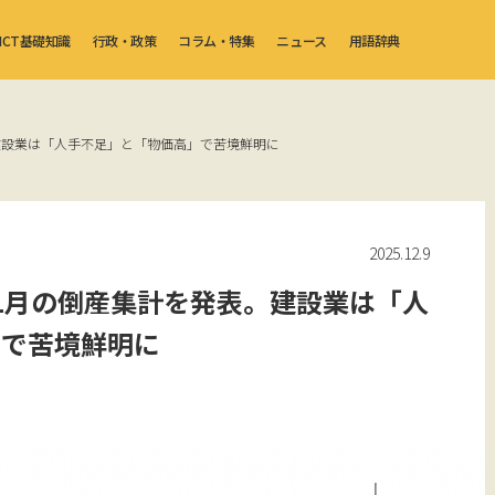
ICT基礎知識
行政・政策
コラム・特集
ニュース
用語辞典
建設業は「人手不足」と「物価高」で苦境鮮明に
2025.12.9
1月の倒産集計を発表。建設業は「人
」で苦境鮮明に