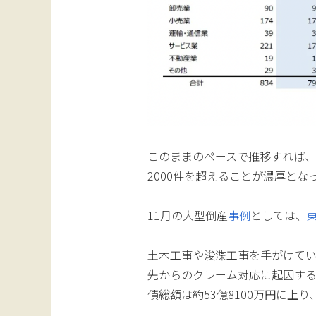
このままのペースで推移すれば、年
2000件を超えることが濃厚とな
11月の大型倒産
事例
としては、
土木工事や浚渫工事を手がけて
先からのクレーム対応に起因す
債総額は約53億8100万円に上