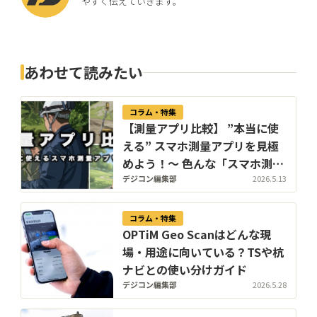
やすく伝えていきます。
あわせて読みたい
コラム・特集
【測量アプリ比較】 ”本当に使
える” スマホ測量アプリを見極
めよう！〜 色んな「スマホ測量
アプリ」が出ているけど、そも
デジコン編集部
2026.5.13
そも何が違うの！？ 〜
コラム・特集
OPTiM Geo Scanはどんな現
場・用途に向いている？TSや杭
ナビとの使い分けガイド
デジコン編集部
2026.5.28