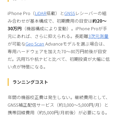
iPhone Pro（
LiDAR
搭載）と
GNSS
レシーバーの組
み合わせが基本構成で、初期費用の目安は
約20〜
30万円
（機器構成により変動）。iPhone Proが手
元にあれば、さらに抑えられる。長距離
3次元測量
が可能な
Geo Scan
Advanceモデルを選ぶ場合は、
専用ハードウェアを加えた70〜80万円前後が目安
だ。汎用TSや杭ナビと比べて、初期投資が大幅に低
い点が特徴になる。
ランニングコスト
年間の機器校正費は発生しない。継続費用として、
GNSS補正配信サービス（約3,000〜5,000円/月）と
携帯回線費用（約5,000円/月前後）が必要になる。