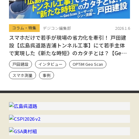
コラム・特集
デジコン編集部
2026.1.6
スマホだけで若手が現場の省力化を牽引！ 戸田建
設【広島呉道路吉浦トンネル工事】にて若手主体
で実現した《新たな時短》のカタチとは？【Geo
Scan ユーザーのシン・流儀】
戸田建設
インタビュー
OPTiM Geo Scan
スマホ測量
事例