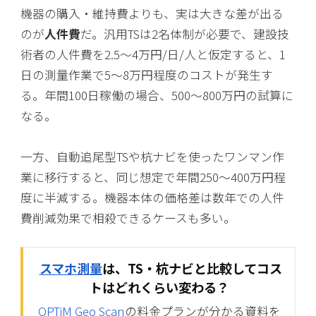
機器の購入・維持費よりも、実は大きな差が出る
のが
人件費
だ。汎用TSは2名体制が必要で、建設技
術者の人件費を2.5〜4万円/日/人と仮定すると、1
日の測量作業で5〜8万円程度のコストが発生す
る。年間100日稼働の場合、500〜800万円の試算に
なる。
一方、自動追尾型TSや杭ナビを使ったワンマン作
業に移行すると、同じ想定で年間250〜400万円程
度に半減する。機器本体の価格差は数年での人件
費削減効果で相殺できるケースも多い。
スマホ測量
は、TS・杭ナビと比較してコス
トはどれくらい変わる？
OPTiM Geo Scan
の料金プランが分かる資料を