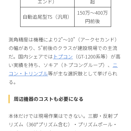
エンド）
超
150万〜400万
自動追尾型TS（汎用）
円前後
測角精度は機種により2"〜10"（アークセカンド）
の幅があり、5"前後のクラスが建設現場での主流
だ。国内シェアでは
トプコン
（GT-1200系等）が高
い実績を持ち、ソキア（トプコングループ）、
ニ
コン・トリンブル
等が主な選択肢として挙げられ
る。
周辺機器のコストも必要になる
本体だけでは現場作業はできない。三脚・反射プ
リズム（360°プリズム含む）・プリズムポール・