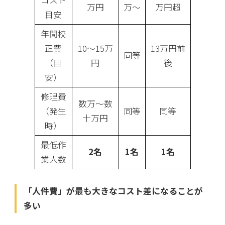
万円
万〜
万円超
目安
年間校
正費
10〜15万
13万円前
同等
（目
円
後
安）
修理費
数万〜数
（発生
同等
同等
十万円
時）
最低作
2名
1名
1名
業人数
「人件費」が最も大きなコスト差になることが
多い