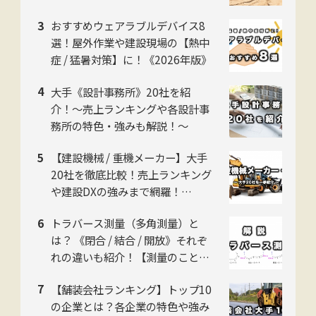
おすすめウェアラブルデバイス8
選！屋外作業や建設現場の【熱中
症 / 猛暑対策】に！《2026年版》
大手《設計事務所》20社を紹
介！〜売上ランキングや各設計事
務所の特色・強みも解説！〜
【建設機械 / 重機メーカー】大手
20社を徹底比較！売上ランキング
や建設DXの強みまで網羅！
【2026年版】
トラバース測量（多角測量）と
は？ 《閉合 / 結合 / 開放》それぞ
れの違いも紹介！【測量のことイ
チから解説】
【舗装会社ランキング】トップ10
の企業とは？各企業の特色や強み