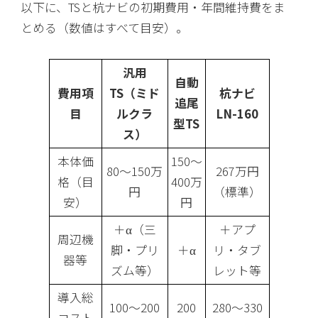
以下に、TSと杭ナビの初期費用・年間維持費をま
とめる（数値はすべて目安）。
汎用
自動
費用項
TS（ミド
杭ナビ
追尾
目
ルクラ
LN-160
型TS
ス）
本体価
150〜
80〜150万
267万円
格（目
400万
円
（標準）
安）
円
＋α（三
＋アプ
周辺機
脚・プリ
＋α
リ・タブ
器等
ズム等）
レット等
導入総
100〜200
200
280〜330
コスト