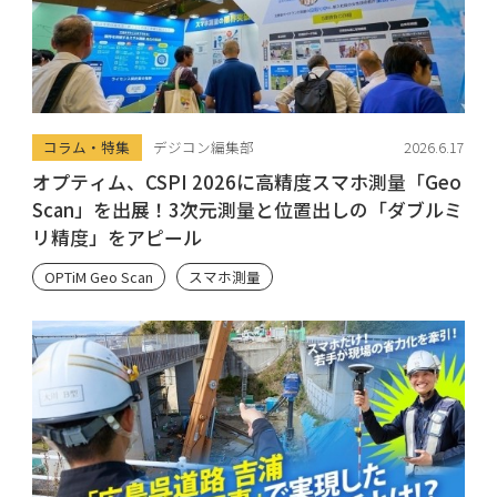
コラム・特集
デジコン編集部
2026.6.17
オプティム、CSPI 2026に高精度スマホ測量「Geo
Scan」を出展！3次元測量と位置出しの「ダブルミ
リ精度」をアピール
OPTiM Geo Scan
スマホ測量