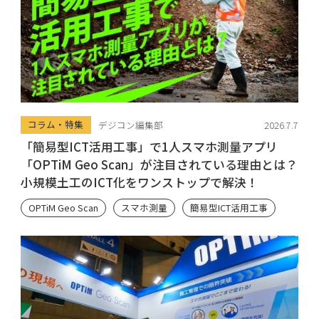
コラム・特集
デジコン編集部
2026.7.7
「簡易型ICT活用工事」で1人スマホ測量アプリ
「OPTiM Geo Scan」が注目されている理由とは？
小規模土工のICT化をワンストップで解決！
OPTiM Geo Scan
スマホ測量
簡易型ICT活用工事