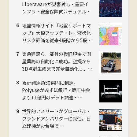
Liberawareが災害対応・重要イ
ンフラ・安全保障向けデュアルユ
ース国産無人機の子会社を8月設
地盤情報サイト「地盤サポートマ
立
ップ」大幅アップデート。液状化
リスク評価を従来4段階から5段階
に刷新。ジャパンホームシールド
東急建設ら、能登の復旧現場で測
社
量業務の自動化に成功。空撮から
3D点群生成まで完全自動化し、工
数を約50%削減
累計調達額50億円に到達。
Polyuseがみずほ銀行・商工中金
より11億円のデット調達・
「Polyuse One」のフィジカルAI
世界的アスリートがグローバル・
進化を加速
ブランドアンバサダーに就任。日
立建機がお台場で
「LANDCROS」ブランド戦略を