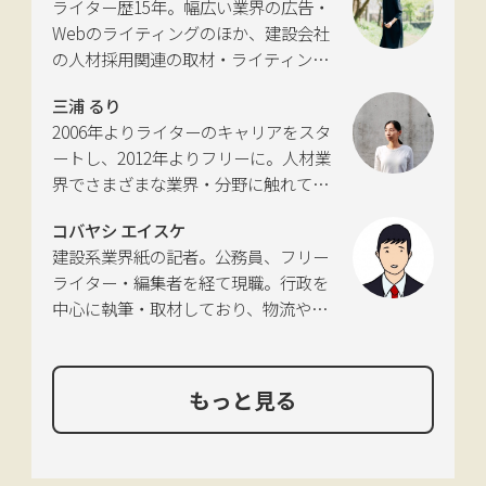
ライター歴15年。幅広い業界の広告・
活動。四国にある築100年の実家をど
討会」、SIP第2期自動運転（システム
Webのライティングのほか、建設会社
う生かすかが長年の悩み。
とサービスの拡張）ピアレビュー委員
の人材採用関連の取材・ライティング
会などの委員を歴任。
も多く手がける。祖父が土木・建設の
三浦 るり
仕事をしていたため、小さな頃から憧
2006年よりライターのキャリアをスタ
れあり。
ートし、2012年よりフリーに。人材業
界でさまざまな業界・分野に触れてき
た経験を活かし、幅広くライティング
コバヤシ エイスケ
を手掛ける。現在は特に建築や不動
建設系業界紙の記者。公務員、フリー
産、さらにはDX分野を探究中。
ライター・編集者を経て現職。行政を
中心に執筆・取材しており、物流や環
境、農政の分野も追いかけている。
もっと見る