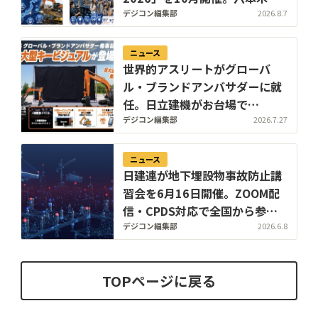
ら千葉の油圧ショベルを操作
デジコン編集部
2026.8.7
ニュース
世界的アスリートがグローバ
ル・ブランドアンバサダーに就
任。日立建機がお台場で
「LANDCROS」ブランド戦略を
デジコン編集部
2026.7.27
発表・巨大油圧ショベル乗車体
験も
ニュース
日建連が地下埋設物事故防止講
習会を6月16日開催。ZOOM配
信・CPDS対応で全国から参加
可能
デジコン編集部
2026.6.8
TOPページに戻る