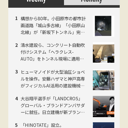
構想から80年。小田原市の都市計
画道路「城山多古線」「小田原山
北線」が「新坂下トンネル」完成
で開通、県西地域の南北軸に
清水建設ら、コンクリート自動吹
付けシステム「ヘラクレス-
AUTO」をトンネル現場に適用。
粉じんの中でも吹付け厚を計測
ヒューマノイドが大型油圧ショベ
し、均質な自動吹付けを実現
ルを操作。安藤ハザマと神戸高専
がフィジカルAI活用の建設機械自
動化で共同研究
大谷翔平選手が「LANDCROS」
グローバル・ブランドアンバサダ
ーに就任。日立建機が新ブランド
発表会をお台場で開催
「HINOTATE」設立。