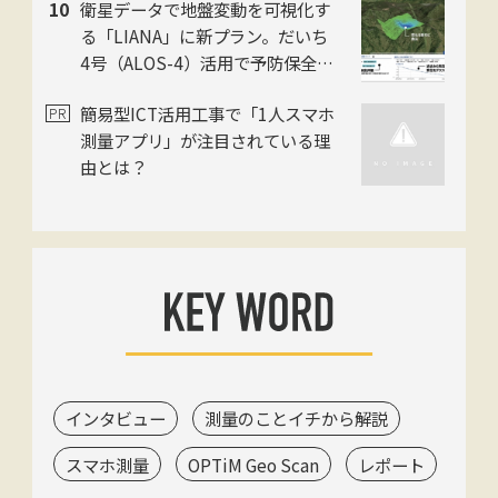
衛星データで地盤変動を可視化す
発表・巨大油圧ショベル乗車体験
る「LIANA」に新プラン。だいち
も
4号（ALOS-4）活用で予防保全を
迅速化。スカパーJSAT・ゼンリ
簡易型ICT活用工事で「1人スマホ
ン・日本工営の3社
測量アプリ」が注目されている理
由とは？
インタビュー
測量のことイチから解説
スマホ測量
OPTiM Geo Scan
レポート