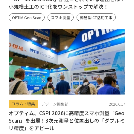
小規模土工のICT化をワンストップで解決！
OPTiM Geo Scan
スマホ測量
簡易型ICT活用工事
コラム・特集
デジコン編集部
2026.6.17
オプティム、CSPI 2026に高精度スマホ測量「Geo
Scan」を出展！3次元測量と位置出しの「ダブルミ
リ精度」をアピール