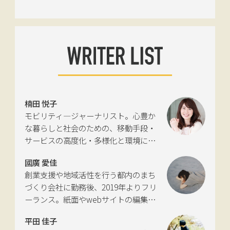
楠田 悦子
モビリティ―ジャーナリスト。心豊か
な暮らしと社会のための、移動手段・
サービスの高度化・多様化と環境につ
いて考える活動を行っている。自動車
國廣 愛佳
新聞社モビリティビジネス専門誌
創業支援や地域活性を行う都内のまち
『LIGARE』初代編集長を経て、2013年
づくり会社に勤務後、2019年よりフリ
に独立。国土交通省の「自転車の活用
ーランス。紙面やwebサイトの編集、
推進に向けた有識者会議」、「交通政
インタビューやコピーライティングな
策審議会交通体系分科会第15回地域公
平田 佳子
どの執筆を中心に、ジャンルを問わず
共交通部会」、「MaaS関連データ検