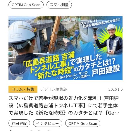
OPTiM Geo Scan
スマホ測量
コラム・特集
デジコン編集部
2026.1.6
スマホだけで若手が現場の省力化を牽引！ 戸田建
設【広島呉道路吉浦トンネル工事】にて若手主体
で実現した《新たな時短》のカタチとは？【Geo
Scan ユーザーのシン・流儀】
戸田建設
インタビュー
OPTiM Geo Scan