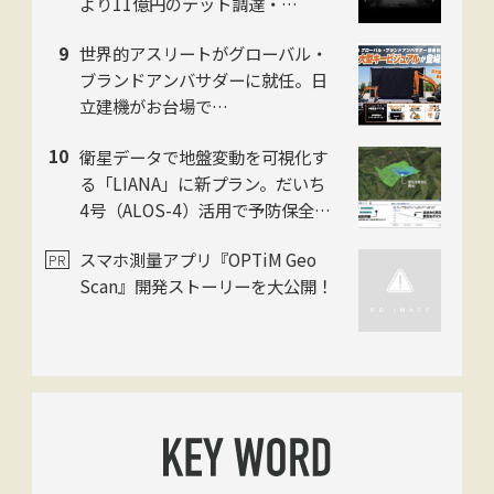
より11億円のデット調達・
「Polyuse One」のフィジカルAI
世界的アスリートがグローバル・
進化を加速
ブランドアンバサダーに就任。日
立建機がお台場で
「LANDCROS」ブランド戦略を
衛星データで地盤変動を可視化す
発表・巨大油圧ショベル乗車体験
る「LIANA」に新プラン。だいち
も
4号（ALOS-4）活用で予防保全を
迅速化。スカパーJSAT・ゼンリ
スマホ測量アプリ『OPTiM Geo
ン・日本工営の3社
Scan』開発ストーリーを大公開！