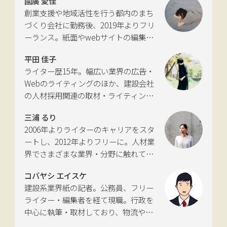
國廣 愛佳
新聞社モビリティビジネス専門誌
創業支援や地域活性を行う都内のまち
『LIGARE』初代編集長を経て、2013年
づくり会社に勤務後、2019年よりフリ
に独立。国土交通省の「自転車の活用
ーランス。紙面やwebサイトの編集、
推進に向けた有識者会議」、「交通政
インタビューやコピーライティングな
策審議会交通体系分科会第15回地域公
平田 佳子
どの執筆を中心に、ジャンルを問わず
共交通部会」、「MaaS関連データ検
ライター歴15年。幅広い業界の広告・
活動。四国にある築100年の実家をど
討会」、SIP第2期自動運転（システム
Webのライティングのほか、建設会社
う生かすかが長年の悩み。
とサービスの拡張）ピアレビュー委員
の人材採用関連の取材・ライティング
会などの委員を歴任。
も多く手がける。祖父が土木・建設の
三浦 るり
仕事をしていたため、小さな頃から憧
2006年よりライターのキャリアをスタ
れあり。
ートし、2012年よりフリーに。人材業
界でさまざまな業界・分野に触れてき
た経験を活かし、幅広くライティング
コバヤシ エイスケ
を手掛ける。現在は特に建築や不動
建設系業界紙の記者。公務員、フリー
産、さらにはDX分野を探究中。
ライター・編集者を経て現職。行政を
中心に執筆・取材しており、物流や環
境、農政の分野も追いかけている。