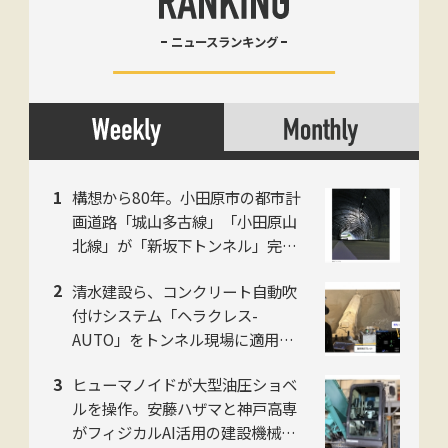
ニュースランキング
構想から80年。小田原市の都市計
画道路「城山多古線」「小田原山
北線」が「新坂下トンネル」完成
で開通、県西地域の南北軸に
清水建設ら、コンクリート自動吹
付けシステム「ヘラクレス-
AUTO」をトンネル現場に適用。
粉じんの中でも吹付け厚を計測
ヒューマノイドが大型油圧ショベ
し、均質な自動吹付けを実現
ルを操作。安藤ハザマと神戸高専
がフィジカルAI活用の建設機械自