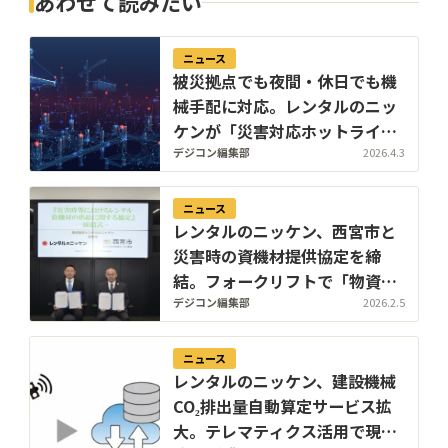
あわせて読みたい
ニュース
被災拠点でも夜間・休日でも機
械手配に対応。レンタルのニッ
ケンが「災害対応ホットライ
ン」を開設
デジコン編集部
2026.4.3
ニュース
レンタルのニッケン、西宮市と
災害時の資機材提供協定を締
結。フォークリフトで「物資拠
点」の混乱を防ぐ
デジコン編集部
2026.2.5
ニュース
レンタルのニッケン、建設機械
CO₂排出量自動算定サービス拡
大。テレマティクス活用で現場