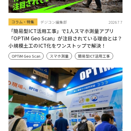
コラム・特集
デジコン編集部
2026.7.7
「簡易型ICT活用工事」で1人スマホ測量アプリ
「OPTiM Geo Scan」が注目されている理由とは？
小規模土工のICT化をワンストップで解決！
OPTiM Geo Scan
スマホ測量
簡易型ICT活用工事