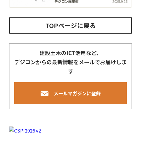
の見える化と効率化実現
デジコン編集部
2025.9.16
TOPページに戻る
建設土木のICT活用など、
デジコンからの最新情報をメールでお届けしま
す
メールマガジンに登録