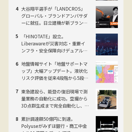
動化で共同研究
大谷翔平選手が「LANDCROS」
グローバル・ブランドアンバサダ
ーに就任。日立建機が新ブランド
発表会をお台場で開催
「HINOTATE」設立。
Liberawareが災害対応・重要イ
ンフラ・安全保障向けデュアルユ
ース国産無人機の子会社を8月設
地盤情報サイト「地盤サポートマ
立
ップ」大幅アップデート。液状化
リスク評価を従来4段階から5段階
に刷新。ジャパンホームシールド
東急建設ら、能登の復旧現場で測
社
量業務の自動化に成功。空撮から
3D点群生成まで完全自動化し、工
数を約50%削減
累計調達額50億円に到達。
Polyuseがみずほ銀行・商工中金