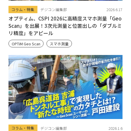
コラム・特集
デジコン編集部
2026.6.17
オプティム、CSPI 2026に高精度スマホ測量「Geo
Scan」を出展！3次元測量と位置出しの「ダブルミ
リ精度」をアピール
OPTiM Geo Scan
スマホ測量
コラム・特集
デジコン編集部
2026.1.6