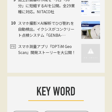
消
分」に短縮するAIを公開。全29業
種に対応。NITACO社
スマホ撮影×AI解析でひび割れを
自動検出。イクシスがコンクリー
ト点検システム「GENBA-
Doctor」を提供開始
スマホ測量アプリ『OPTiM Geo
Scan』開発ストーリーを大公開！