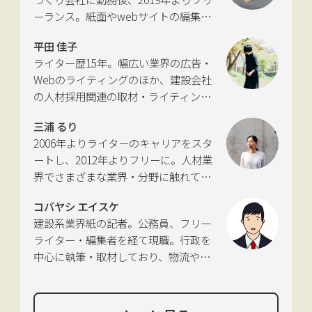
に独立。国土交通省の「自転車の活用
ーランス。紙面やwebサイトの編集、
推進に向けた有識者会議」、「交通政
インタビューやコピーライティングな
策審議会交通体系分科会第15回地域公
平田 佳子
どの執筆を中心に、ジャンルを問わず
共交通部会」、「MaaS関連データ検
ライター歴15年。幅広い業界の広告・
活動。四国にある築100年の実家をど
討会」、SIP第2期自動運転（システム
Webのライティングのほか、建設会社
う生かすかが長年の悩み。
とサービスの拡張）ピアレビュー委員
の人材採用関連の取材・ライティング
会などの委員を歴任。
も多く手がける。祖父が土木・建設の
三浦 るり
仕事をしていたため、小さな頃から憧
2006年よりライターのキャリアをスタ
れあり。
ートし、2012年よりフリーに。人材業
界でさまざまな業界・分野に触れてき
た経験を活かし、幅広くライティング
コバヤシ エイスケ
を手掛ける。現在は特に建築や不動
建設系業界紙の記者。公務員、フリー
産、さらにはDX分野を探究中。
ライター・編集者を経て現職。行政を
中心に執筆・取材しており、物流や環
境、農政の分野も追いかけている。