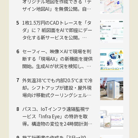
オリジナル地図を作成できる「デ
ザイン地図AI」を無償公開。自然
言語対話でデザイン編集可能
1枚1.5万円のCADトレースを「タ
ダ」に？ 紙図面をAIで即座にデー
タ化する新サービスを公開。
NITACO社
セーフィー、映像×AIで現場を判
断する「現場AX」の新機能を提供
開始。生成AIが状況を検知し、過
去映像もテキストで検索
外気温38℃でも内部20.5℃まで冷
却。シフトアップが建設・屋外現
場向け移動式クーリングシェルタ
ー「ユニコンCOOL」2026年モデ
パスコ、IoTインフラ遠隔監視サ
ルを提供開始
ービス「Infra Eye」の特許を取
得。構造物の変位を24時間計測
し、インフラ監視の人手不足を解
施工計画書の作成を「3日→30