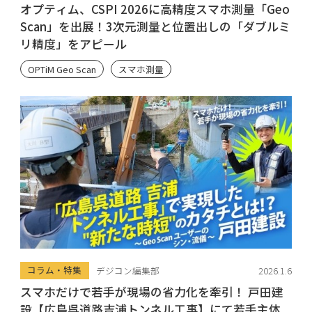
オプティム、CSPI 2026に高精度スマホ測量「Geo
Scan」を出展！3次元測量と位置出しの「ダブルミ
リ精度」をアピール
OPTiM Geo Scan
スマホ測量
コラム・特集
デジコン編集部
2026.1.6
スマホだけで若手が現場の省力化を牽引！ 戸田建
設【広島呉道路吉浦トンネル工事】にて若手主体