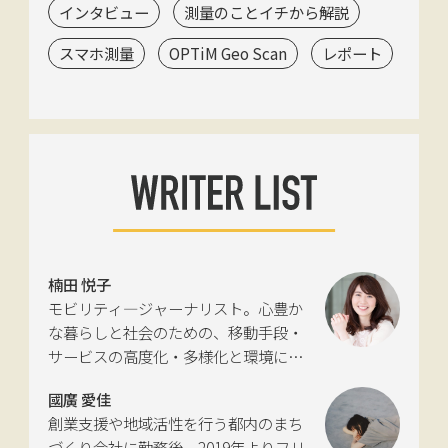
インタビュー
測量のことイチから解説
スマホ測量
OPTiM Geo Scan
レポート
楠田 悦子
モビリティ―ジャーナリスト。心豊か
な暮らしと社会のための、移動手段・
サービスの高度化・多様化と環境につ
いて考える活動を行っている。自動車
國廣 愛佳
新聞社モビリティビジネス専門誌
創業支援や地域活性を行う都内のまち
『LIGARE』初代編集長を経て、2013年
づくり会社に勤務後、2019年よりフリ