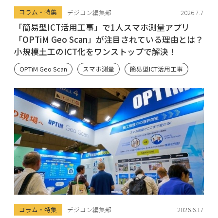
コラム・特集
デジコン編集部
2026.7.7
「簡易型ICT活用工事」で1人スマホ測量アプリ
「OPTiM Geo Scan」が注目されている理由とは？
小規模土工のICT化をワンストップで解決！
OPTiM Geo Scan
スマホ測量
簡易型ICT活用工事
コラム・特集
デジコン編集部
2026.6.17