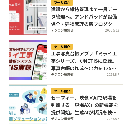
ツール紹介
建設から維持管理まで一貫デー
タ管理へ。アンドパッドが設備
保全・建物管理の新プロダクト
「ANDPAD BM」を提供開始
デジコン編集部
2026.5.13
ツール紹介
工事写真台帳アプリ「ミライ工
事シリーズ」がNETISに登録。
写真台帳の作成〜出力を135分
から45分へ短縮
デジコン編集部
2026.8.7
ツール紹介
セーフィー、映像×AIで現場を
判断する「現場AX」の新機能を
提供開始。生成AIが状況を検知
し、過去映像もテキストで検索
デジコン編集部
2026.8.6