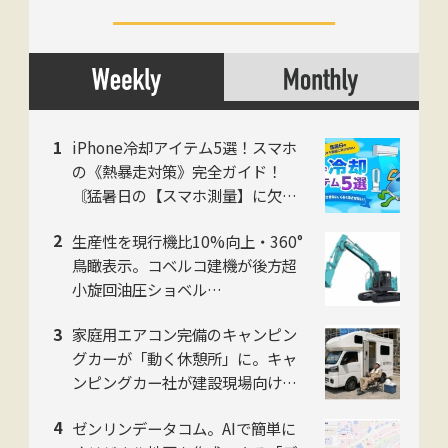
iPhone冷却アイテム5選！スマホ
の《熱暴走対策》完全ガイド！
〘猛暑日の【スマホ測量】に欠か
せない〙
生産性を現行機比10%向上・360°
鳥瞰表示。コベルコ建機が後方超
小旋回油圧ショベル
「SK225SR」「SK235SR」を販
家庭用エアコン完備のキャンピン
売開始
グカーが「動く休憩所」に。キャ
ンピングカー社が建設現場向け法
人プランを開始
ゼンリンデータコム。AIで簡単に