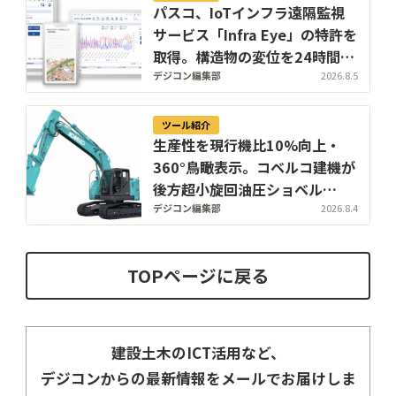
パスコ、IoTインフラ遠隔監視
サービス「Infra Eye」の特許を
取得。構造物の変位を24時間計
測し、インフラ監視の人手不足
デジコン編集部
2026.8.5
を解消
ツール紹介
生産性を現行機比10%向上・
360°鳥瞰表示。コベルコ建機が
後方超小旋回油圧ショベル
「SK225SR」「SK235SR」を
デジコン編集部
2026.8.4
販売開始
TOPページに戻る
建設土木のICT活用など、
デジコンからの最新情報をメールでお届けしま