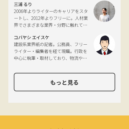
三浦 るり
仕事をしていたため、小さな頃から憧
2006年よりライターのキャリアをスタ
れあり。
ートし、2012年よりフリーに。人材業
界でさまざまな業界・分野に触れてき
た経験を活かし、幅広くライティング
コバヤシ エイスケ
を手掛ける。現在は特に建築や不動
建設系業界紙の記者。公務員、フリー
産、さらにはDX分野を探究中。
ライター・編集者を経て現職。行政を
中心に執筆・取材しており、物流や環
境、農政の分野も追いかけている。
もっと見る