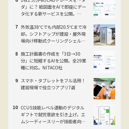
ダ」に？ 紙図面をAIで即座にデー
タ化する新サービスを公開。
NITACO社
外気温38℃でも内部20.5℃まで冷
却。シフトアップが建設・屋外現
場向け移動式クーリングシェルタ
ー「ユニコンCOOL」2026年モデ
施工計画書の作成を「3日→30
ルを提供開始
分」に短縮するAIを公開。全29業
種に対応。NITACO社
スマホ・タブレットをフル活用！
建設現場で役立つアプリ7選
CCUS技能レベル連動のデジタル
ギフトで就労意欲を引き上げ。エ
ムシーディースリーが技能者向け
アプリ「Myグリーンサイト」をリ