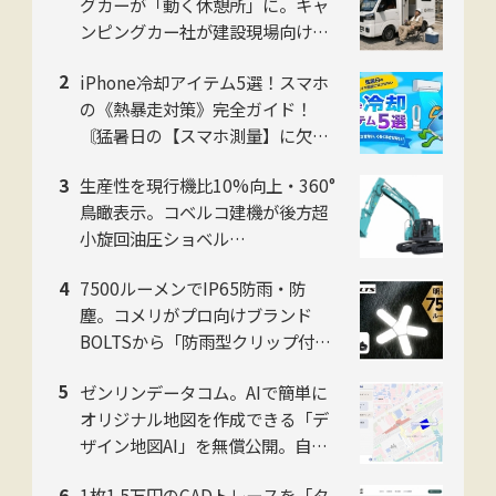
グカーが「動く休憩所」に。キャ
ンピングカー社が建設現場向け法
人プランを開始
iPhone冷却アイテム5選！スマホ
の《熱暴走対策》完全ガイド！
〘猛暑日の【スマホ測量】に欠か
せない〙
生産性を現行機比10%向上・360°
鳥瞰表示。コベルコ建機が後方超
小旋回油圧ショベル
「SK225SR」「SK235SR」を販
7500ルーメンでIP65防雨・防
売開始
塵。コメリがプロ向けブランド
BOLTSから「防雨型クリップ付き
5枚羽LEDライト」を発売
ゼンリンデータコム。AIで簡単に
オリジナル地図を作成できる「デ
ザイン地図AI」を無償公開。自然
言語対話でデザイン編集可能
1枚1.5万円のCADトレースを「タ