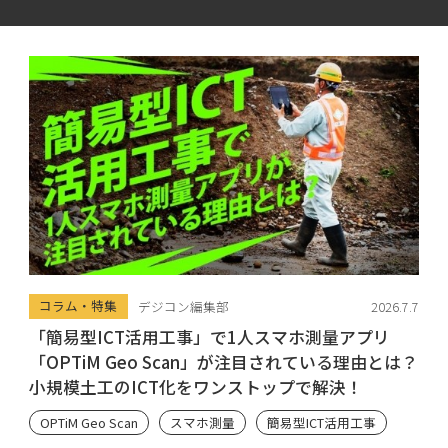
コラム・特集
デジコン編集部
2026.7.7
「簡易型ICT活用工事」で1人スマホ測量アプリ
「OPTiM Geo Scan」が注目されている理由とは？
小規模土工のICT化をワンストップで解決！
OPTiM Geo Scan
スマホ測量
簡易型ICT活用工事