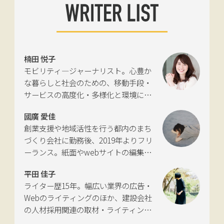
楠田 悦子
モビリティ―ジャーナリスト。心豊か
な暮らしと社会のための、移動手段・
サービスの高度化・多様化と環境につ
いて考える活動を行っている。自動車
國廣 愛佳
新聞社モビリティビジネス専門誌
創業支援や地域活性を行う都内のまち
『LIGARE』初代編集長を経て、2013年
づくり会社に勤務後、2019年よりフリ
に独立。国土交通省の「自転車の活用
ーランス。紙面やwebサイトの編集、
推進に向けた有識者会議」、「交通政
インタビューやコピーライティングな
策審議会交通体系分科会第15回地域公
平田 佳子
どの執筆を中心に、ジャンルを問わず
共交通部会」、「MaaS関連データ検
ライター歴15年。幅広い業界の広告・
活動。四国にある築100年の実家をど
討会」、SIP第2期自動運転（システム
Webのライティングのほか、建設会社
う生かすかが長年の悩み。
とサービスの拡張）ピアレビュー委員
の人材採用関連の取材・ライティング
会などの委員を歴任。
も多く手がける。祖父が土木・建設の