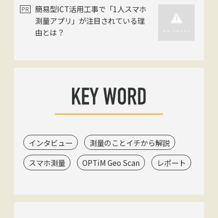
簡易型ICT活用工事で「1人スマホ
リース。前田建設が全現場に正式
測量アプリ」が注目されている理
導入
由とは？
インタビュー
測量のことイチから解説
スマホ測量
OPTiM Geo Scan
レポート