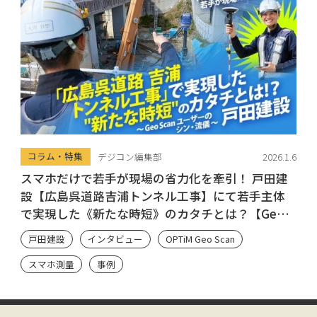
コラム・特集
デジコン編集部
2026.1.6
スマホだけで若手が現場の省力化を牽引！ 戸田建
設【広島呉道路吉浦トンネル工事】にて若手主体
で実現した《新たな時短》のカタチとは？【Geo
Scan ユーザーのシン・流儀】
戸田建設
インタビュー
OPTiM Geo Scan
スマホ測量
事例