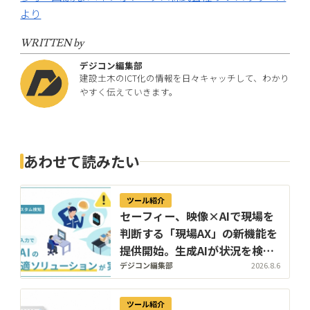
より
WRITTEN by
デジコン編集部
建設土木のICT化の情報を日々キャッチして、わかり
やすく伝えていきます。
あわせて読みたい
ツール紹介
セーフィー、映像×AIで現場を
判断する「現場AX」の新機能を
提供開始。生成AIが状況を検知
し、過去映像もテキストで検索
デジコン編集部
2026.8.6
ツール紹介