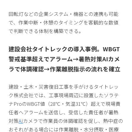
回転灯などの企業システム・機器との連携も可能
で、作業中断・休憩のタイミングを客観的な数値
で判断できる体制を構築できる。
建設会社タイトレックの導入事例。WBGT
警戒基準超えでアラーム→暑熱対策AIカメ
ラで体調確認→作業離脱指示の流れを確立
建設・土木・災害復旧工事を手がけるタイトレッ
ク株式会社では、工事現場周辺に設置したソラテ
ナProのWBGT値（28℃・気温31℃）超えで現場責
任者へアラームを送信し、受信した責任者が暑熱
対策
AI
カメラで作業員の体調確認を促し、熱中症の
おそれがある場合には作業離脱・水分摂取・医療