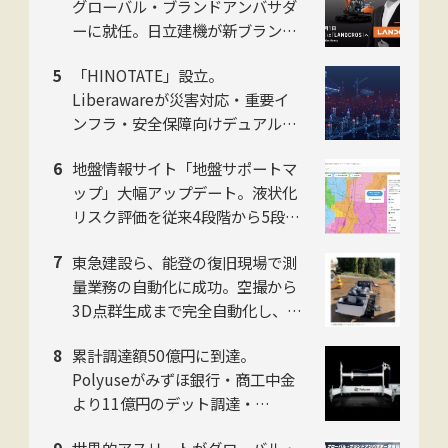
グローバル・ブランドアンバサダ
ーに就任。日立建機が新ブランド
発表会をお台場で開催
「HINOTATE」設立。
Liberawareが災害対応・重要イ
ンフラ・安全保障向けデュアルユ
ース国産無人機の子会社を8月設
地盤情報サイト「地盤サポートマ
立
ップ」大幅アップデート。液状化
リスク評価を従来4段階から5段階
に刷新。ジャパンホームシールド
東急建設ら、能登の復旧現場で測
社
量業務の自動化に成功。空撮から
3D点群生成まで完全自動化し、工
数を約50%削減
累計調達額50億円に到達。
Polyuseがみずほ銀行・商工中金
より11億円のデット調達・
「Polyuse One」のフィジカルAI