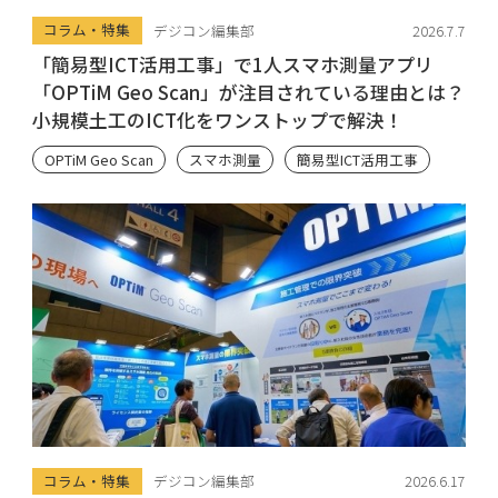
コラム・特集
デジコン編集部
2026.7.7
「簡易型ICT活用工事」で1人スマホ測量アプリ
「OPTiM Geo Scan」が注目されている理由とは？
小規模土工のICT化をワンストップで解決！
OPTiM Geo Scan
スマホ測量
簡易型ICT活用工事
コラム・特集
デジコン編集部
2026.6.17