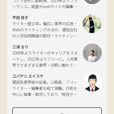
づくり会社に勤務後、2019年よりフリ
に独立。国土交通省の「自転車の活用
ーランス。紙面やwebサイトの編集、
推進に向けた有識者会議」、「交通政
インタビューやコピーライティングな
策審議会交通体系分科会第15回地域公
平田 佳子
どの執筆を中心に、ジャンルを問わず
共交通部会」、「MaaS関連データ検
ライター歴15年。幅広い業界の広告・
活動。四国にある築100年の実家をど
討会」、SIP第2期自動運転（システム
Webのライティングのほか、建設会社
う生かすかが長年の悩み。
とサービスの拡張）ピアレビュー委員
の人材採用関連の取材・ライティング
会などの委員を歴任。
も多く手がける。祖父が土木・建設の
三浦 るり
仕事をしていたため、小さな頃から憧
2006年よりライターのキャリアをスタ
れあり。
ートし、2012年よりフリーに。人材業
界でさまざまな業界・分野に触れてき
た経験を活かし、幅広くライティング
コバヤシ エイスケ
を手掛ける。現在は特に建築や不動
建設系業界紙の記者。公務員、フリー
産、さらにはDX分野を探究中。
ライター・編集者を経て現職。行政を
中心に執筆・取材しており、物流や環
境、農政の分野も追いかけている。