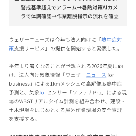
警戒基準超えでアラーム→暑熱対策AIカメ
ラで体調確認→作業離脱指示の流れを確立
ウェザーニューズは今年も法人向けに「
熱中症対
策
支援サービス」の提供を開始すると発表した。
平年より暑くなることが予想される2026年夏に向
け、法人向け気象情報「ウェザー
ニュース
for
business」による1kmメッシュの高解像度熱中症
予測と、気象
IoT
センサー「ソラテナPro」による現
場のWBGTリアルタイム計測を組み合わせ、建設・
土木現場をはじめとする屋外作業現場の安全管理
を支援する。