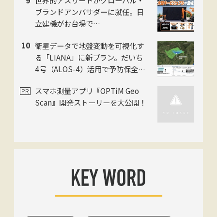
世界的アスリートがグローバル・
進化を加速
ブランドアンバサダーに就任。日
立建機がお台場で
「LANDCROS」ブランド戦略を
衛星データで地盤変動を可視化す
発表・巨大油圧ショベル乗車体験
る「LIANA」に新プラン。だいち
も
4号（ALOS-4）活用で予防保全を
迅速化。スカパーJSAT・ゼンリ
スマホ測量アプリ『OPTiM Geo
ン・日本工営の3社
Scan』開発ストーリーを大公開！