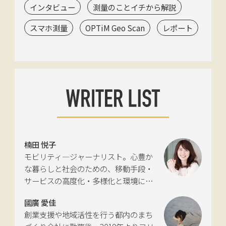
インタビュー
測量のことイチから解説
スマホ測量
OPTiM Geo Scan
レポート
楠田 悦子
モビリティ―ジャーナリスト。心豊か
な暮らしと社会のための、移動手段・
サービスの高度化・多様化と環境につ
いて考える活動を行っている。自動車
國廣 愛佳
新聞社モビリティビジネス専門誌
創業支援や地域活性を行う都内のまち
『LIGARE』初代編集長を経て、2013年