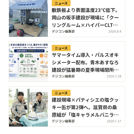
ニュース
敷鉄板より表面温度23℃低下。
岡山の坂手建設が現場に「クー
リングルーム×ハイパーCLT敷
板」の休憩所を設置
デジコン編集部
2026.8.4
ニュース
サマータイム導入・パルスオキ
シメーター配布。青木あすなろ
建設が猛暑期の夏季現場閉所実
証を国内モデル現場で開始
デジコン編集部
2026.7.28
ニュース
建設現場×パティシエの塩クッ
キー缶が第2弾へ。滋賀県の桑
原組が「塩キャラメルバニラデ
ィアマン」「塩コーヒーショコ
デジコン編集部
2026.7.17
ラサブレ」を投入