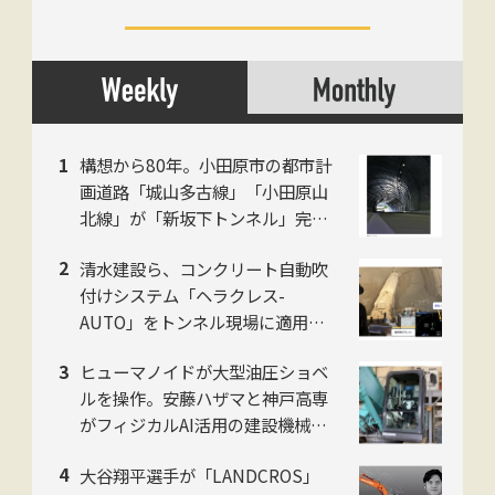
構想から80年。小田原市の都市計
画道路「城山多古線」「小田原山
北線」が「新坂下トンネル」完成
で開通、県西地域の南北軸に
清水建設ら、コンクリート自動吹
付けシステム「ヘラクレス-
AUTO」をトンネル現場に適用。
粉じんの中でも吹付け厚を計測
ヒューマノイドが大型油圧ショベ
し、均質な自動吹付けを実現
ルを操作。安藤ハザマと神戸高専
がフィジカルAI活用の建設機械自
動化で共同研究
大谷翔平選手が「LANDCROS」