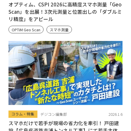
オプティム、CSPI 2026に高精度スマホ測量「Geo
Scan」を出展！3次元測量と位置出しの「ダブルミ
リ精度」をアピール
OPTiM Geo Scan
スマホ測量
コラム・特集
デジコン編集部
2026.1.6
スマホだけで若手が現場の省力化を牽引！ 戸田建
設【広島呉道路吉浦トンネル工事】にて若手主体