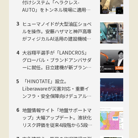
付けシステム「ヘラクレス-
AUTO」をトンネル現場に適用。
粉じんの中でも吹付け厚を計測
ヒューマノイドが大型油圧ショベ
し、均質な自動吹付けを実現
ルを操作。安藤ハザマと神戸高専
がフィジカルAI活用の建設機械自
動化で共同研究
大谷翔平選手が「LANDCROS」
グローバル・ブランドアンバサダ
ーに就任。日立建機が新ブランド
発表会をお台場で開催
「HINOTATE」設立。
Liberawareが災害対応・重要イ
ンフラ・安全保障向けデュアルユ
ース国産無人機の子会社を8月設
地盤情報サイト「地盤サポートマ
立
ップ」大幅アップデート。液状化
リスク評価を従来4段階から5段階
に刷新。ジャパンホームシールド