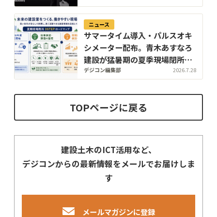
ニュース
サマータイム導入・パルスオキ
シメーター配布。青木あすなろ
建設が猛暑期の夏季現場閉所実
証を国内モデル現場で開始
デジコン編集部
2026.7.28
TOPページに戻る
建設土木のICT活用など、
デジコンからの最新情報をメールでお届けしま
す
メールマガジンに登録