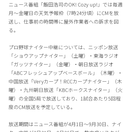
ニュース番組「飯田浩司のOK! Cozy up!」では毎週
月〜金曜日の天気予報枠（7時24分頃）にCMを放
送し、仕事前の時間帯に屋外作業者への訴求を図
る。
プロ野球ナイター中継については、ニッポン放送
「ショウアップナイター」（土曜）・東海ラジオ
「ガッツナイター」（金曜）・朝日放送ラジオ
「ABCフレッシュアップベースボール」（木曜）・
中国放送「Veryカープ！RCCカープナイター」（木
曜）・九州朝日放送「KBCホークスナイター」（火
曜）の全国5局で放送しており、1試合あたり5回程
度のCM放送を予定している。
放送期間はニュース番組が4月1日〜9月30日、ナイ