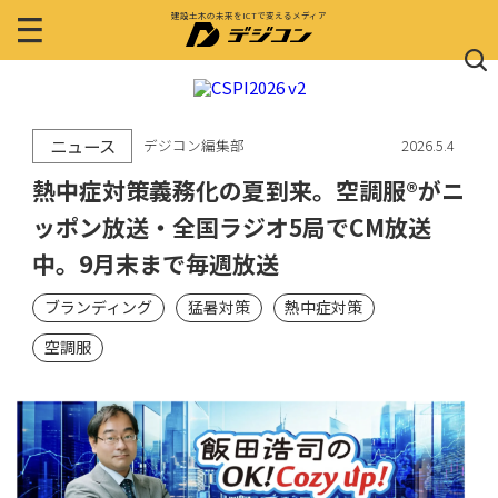
建設土木の未来をICTで変えるメディア
ニュース
デジコン編集部
2026.5.4
熱中症対策義務化の夏到来。空調服®がニ
ッポン放送・全国ラジオ5局でCM放送
中。9月末まで毎週放送
ブランディング
猛暑対策
熱中症対策
空調服