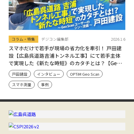
コラム・特集
デジコン編集部
2026.1.6
スマホだけで若手が現場の省力化を牽引！ 戸田建
設【広島呉道路吉浦トンネル工事】にて若手主体
で実現した《新たな時短》のカタチとは？【Geo
Scan ユーザーのシン・流儀】
戸田建設
インタビュー
OPTiM Geo Scan
スマホ測量
事例