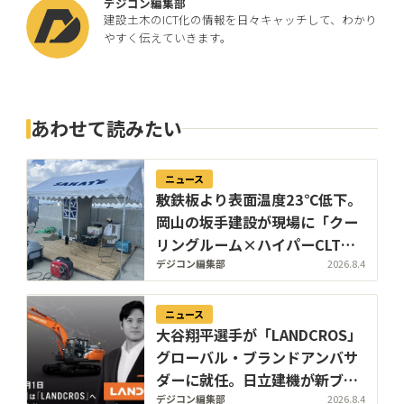
デジコン編集部
建設土木のICT化の情報を日々キャッチして、わかり
やすく伝えていきます。
あわせて読みたい
ニュース
敷鉄板より表面温度23℃低下。
岡山の坂手建設が現場に「クー
リングルーム×ハイパーCLT敷
板」の休憩所を設置
デジコン編集部
2026.8.4
ニュース
大谷翔平選手が「LANDCROS」
グローバル・ブランドアンバサ
ダーに就任。日立建機が新ブラ
ンド発表会をお台場で開催
デジコン編集部
2026.8.4