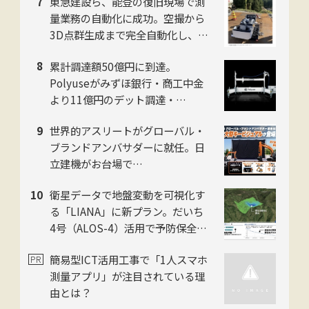
東急建設ら、能登の復旧現場で測
社
量業務の自動化に成功。空撮から
3D点群生成まで完全自動化し、工
数を約50%削減
累計調達額50億円に到達。
Polyuseがみずほ銀行・商工中金
より11億円のデット調達・
「Polyuse One」のフィジカルAI
世界的アスリートがグローバル・
進化を加速
ブランドアンバサダーに就任。日
立建機がお台場で
「LANDCROS」ブランド戦略を
衛星データで地盤変動を可視化す
発表・巨大油圧ショベル乗車体験
る「LIANA」に新プラン。だいち
も
4号（ALOS-4）活用で予防保全を
迅速化。スカパーJSAT・ゼンリ
簡易型ICT活用工事で「1人スマホ
ン・日本工営の3社
測量アプリ」が注目されている理
由とは？