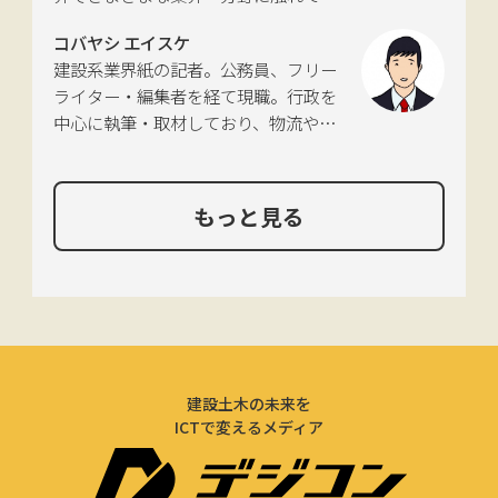
た経験を活かし、幅広くライティング
コバヤシ エイスケ
を手掛ける。現在は特に建築や不動
建設系業界紙の記者。公務員、フリー
産、さらにはDX分野を探究中。
ライター・編集者を経て現職。行政を
中心に執筆・取材しており、物流や環
境、農政の分野も追いかけている。
もっと見る
建設土木の未来を
ICTで変えるメディア