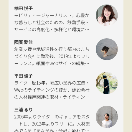
楠田 悦子
モビリティ―ジャーナリスト。心豊か
な暮らしと社会のための、移動手段・
サービスの高度化・多様化と環境につ
いて考える活動を行っている。自動車
國廣 愛佳
新聞社モビリティビジネス専門誌
創業支援や地域活性を行う都内のまち
『LIGARE』初代編集長を経て、2013年
づくり会社に勤務後、2019年よりフリ
に独立。国土交通省の「自転車の活用
ーランス。紙面やwebサイトの編集、
推進に向けた有識者会議」、「交通政
インタビューやコピーライティングな
策審議会交通体系分科会第15回地域公
平田 佳子
どの執筆を中心に、ジャンルを問わず
共交通部会」、「MaaS関連データ検
ライター歴15年。幅広い業界の広告・
活動。四国にある築100年の実家をど
討会」、SIP第2期自動運転（システム
Webのライティングのほか、建設会社
う生かすかが長年の悩み。
とサービスの拡張）ピアレビュー委員
の人材採用関連の取材・ライティング
会などの委員を歴任。
も多く手がける。祖父が土木・建設の
三浦 るり
仕事をしていたため、小さな頃から憧
2006年よりライターのキャリアをスタ
れあり。
ートし、2012年よりフリーに。人材業
界でさまざまな業界・分野に触れてき