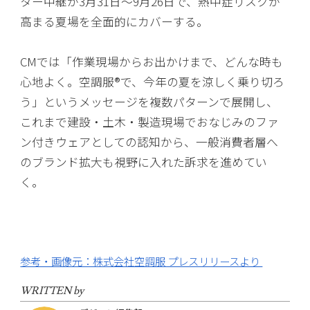
ター中継が3月31日〜9月26日で、熱中症リスクが
高まる夏場を全面的にカバーする。
CMでは「作業現場からお出かけまで、どんな時も
心地よく。空調服®で、今年の夏を涼しく乗り切ろ
う」というメッセージを複数パターンで展開し、
これまで建設・土木・製造現場でおなじみのファ
ン付きウェアとしての認知から、一般消費者層へ
のブランド拡大も視野に入れた訴求を進めてい
く。
参考・画像元：株式会社空調服 プレスリリースより
WRITTEN by