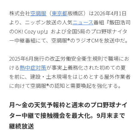
株式会社
空調服
（
東京都
板橋区）は2026年4月1日
より、ニッポン放送の人気
ニュース
番組『飯田浩司
のOK! Cozy up!』および全国5局のプロ野球ナイタ
ー中継番組にて、空調服®のラジオCMを放送中だ。
2025年6月施行の改正労働安全衛生規則で職場にお
ける
熱中症対策
が事実上義務化された初めての夏
を前に、建設・土木現場をはじめとする屋外作業者
に向けて空調服®の認知と需要喚起を強化する。
月〜金の天気予報枠と週末のプロ野球ナイ
ター中継で接触機会を最大化。9月末まで
継続放送