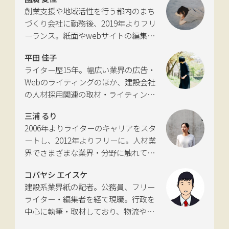
新聞社モビリティビジネス専門誌
創業支援や地域活性を行う都内のまち
『LIGARE』初代編集長を経て、2013年
づくり会社に勤務後、2019年よりフリ
に独立。国土交通省の「自転車の活用
ーランス。紙面やwebサイトの編集、
推進に向けた有識者会議」、「交通政
インタビューやコピーライティングな
策審議会交通体系分科会第15回地域公
平田 佳子
どの執筆を中心に、ジャンルを問わず
共交通部会」、「MaaS関連データ検
ライター歴15年。幅広い業界の広告・
活動。四国にある築100年の実家をど
討会」、SIP第2期自動運転（システム
Webのライティングのほか、建設会社
う生かすかが長年の悩み。
とサービスの拡張）ピアレビュー委員
の人材採用関連の取材・ライティング
会などの委員を歴任。
も多く手がける。祖父が土木・建設の
三浦 るり
仕事をしていたため、小さな頃から憧
2006年よりライターのキャリアをスタ
れあり。
ートし、2012年よりフリーに。人材業
界でさまざまな業界・分野に触れてき
た経験を活かし、幅広くライティング
コバヤシ エイスケ
を手掛ける。現在は特に建築や不動
建設系業界紙の記者。公務員、フリー
産、さらにはDX分野を探究中。
ライター・編集者を経て現職。行政を
中心に執筆・取材しており、物流や環
境、農政の分野も追いかけている。