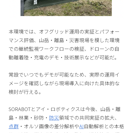
本環境では、オフグリッド運用の実証とパフォー
マンス評価、山岳・離島・災害現場を模した環境
での継続監視ワークフローの検証、ドローンの自
動離着陸・充電のデモ・技術展示などが可能だ。
常設でいつでもデモが可能なため、実際の運用イ
メージを確認しながら現場導入に向けた具体的な
検討が行える。
SORABOTとアイ・ロボティクスは今後、山岳・離
島・林業・砂防・
防災
領域での共同実証の拡大、
点群
・オルソ画像の差分解析や
AI
自動解析との本格