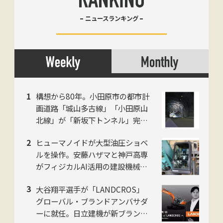
ニュースランキング
構想から80年。小田原市の都市計
画道路「城山多古線」「小田原山
北線」が「新坂下トンネル」完成
で開通、県西地域の南北軸に
ヒューマノイドが大型油圧ショベ
ルを操作。安藤ハザマと神戸高専
がフィジカルAI活用の建設機械自
動化で共同研究
大谷翔平選手が「LANDCROS」
グローバル・ブランドアンバサダ
ーに就任。日立建機が新ブランド