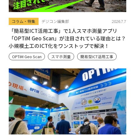
コラム・特集
デジコン編集部
2026.7.7
「簡易型ICT活用工事」で1人スマホ測量アプリ
「OPTiM Geo Scan」が注目されている理由とは？
小規模土工のICT化をワンストップで解決！
OPTiM Geo Scan
スマホ測量
簡易型ICT活用工事