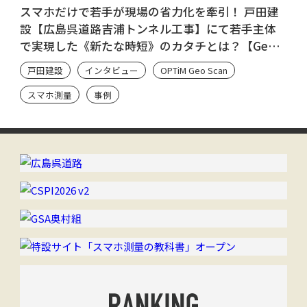
スマホだけで若手が現場の省力化を牽引！ 戸田建
設【広島呉道路吉浦トンネル工事】にて若手主体
で実現した《新たな時短》のカタチとは？【Geo
Scan ユーザーのシン・流儀】
戸田建設
インタビュー
OPTiM Geo Scan
スマホ測量
事例