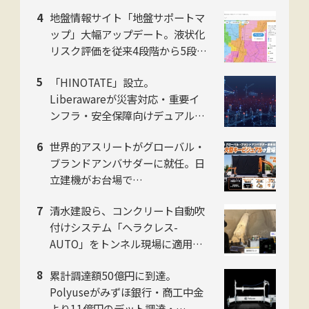
発表会をお台場で開催
地盤情報サイト「地盤サポートマ
ップ」大幅アップデート。液状化
リスク評価を従来4段階から5段階
に刷新。ジャパンホームシールド
「HINOTATE」設立。
社
Liberawareが災害対応・重要イ
ンフラ・安全保障向けデュアルユ
ース国産無人機の子会社を8月設
世界的アスリートがグローバル・
立
ブランドアンバサダーに就任。日
立建機がお台場で
「LANDCROS」ブランド戦略を
清水建設ら、コンクリート自動吹
発表・巨大油圧ショベル乗車体験
付けシステム「ヘラクレス-
も
AUTO」をトンネル現場に適用。
粉じんの中でも吹付け厚を計測
累計調達額50億円に到達。
し、均質な自動吹付けを実現
Polyuseがみずほ銀行・商工中金
より11億円のデット調達・