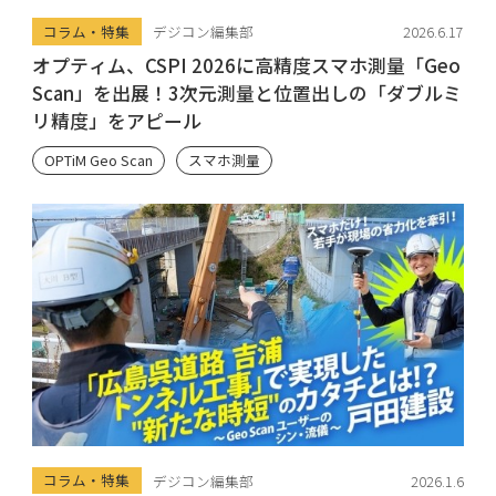
コラム・特集
デジコン編集部
2026.6.17
オプティム、CSPI 2026に高精度スマホ測量「Geo
Scan」を出展！3次元測量と位置出しの「ダブルミ
リ精度」をアピール
OPTiM Geo Scan
スマホ測量
コラム・特集
デジコン編集部
2026.1.6