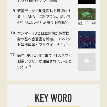
「Polyuse One」のフィジカルAI
衛星データで地盤変動を可視化す
進化を加速
る「LIANA」に新プラン。だいち
4号（ALOS-4）活用で予防保全を
迅速化。スカパーJSAT・ゼンリ
ヤンマーHDと日立建機が協業検
ン・日本工営の3社
討の基本合意書を締結。コンパク
ト建機専業とフルライン大手がタ
ッグ
簡易型ICT活用工事で「1人スマホ
測量アプリ」が注目されている理
由とは？