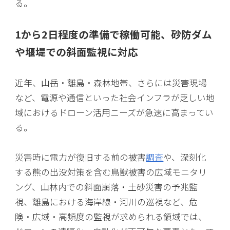
る。
1から2日程度の準備で稼働可能、砂防ダム
や堰堤での斜面監視に対応
近年、山岳・離島・森林地帯、さらには災害現場
など、電源や通信といった社会インフラが乏しい地
域におけるドローン活用ニーズが急速に高まってい
る。
災害時に電力が復旧する前の被害
調査
や、深刻化
する熊の出没対策を含む鳥獣被害の広域モニタリ
ング、山林内での斜面崩落・土砂災害の予兆監
視、離島における海岸線・河川の巡視など、危
険・広域・高頻度の監視が求められる領域では、