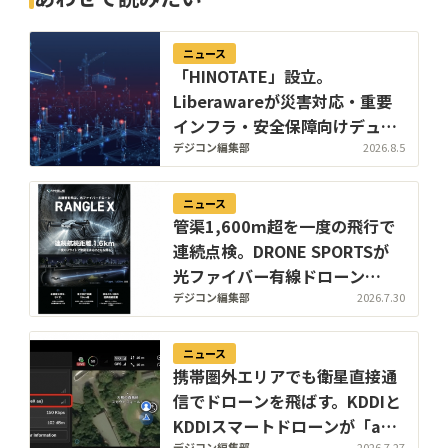
ニュース
「HINOTATE」設立。
Liberawareが災害対応・重要
インフラ・安全保障向けデュア
ルユース国産無人機の子会社を
デジコン編集部
2026.8.5
8月設立
ニュース
管渠1,600m超を一度の飛行で
連続点検。DRONE SPORTSが
光ファイバー有線ドローン
「Rangle X」を下水道展'26東
デジコン編集部
2026.7.30
京で初公開
ニュース
携帯圏外エリアでも衛星直接通
信でドローンを飛ばす。KDDIと
KDDIスマートドローンが「au
デジコン編集部
2026.7.27