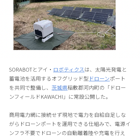
SORABOTとアイ・
ロボティクス
は、太陽光発電と
蓄電池を活用するオフグリッド型
ドローン
ポート
を共同で整備し、
茨城県
稲敷郡河内町の「ドロー
ンフィールドKAWACHI」に常設公開した。
商用電力網に接続せず現地で電力を自給自足しな
がらドローンポートを運用できる仕組みで、電源イ
ンフラ不要でドローンの自動離着陸や充電を行え