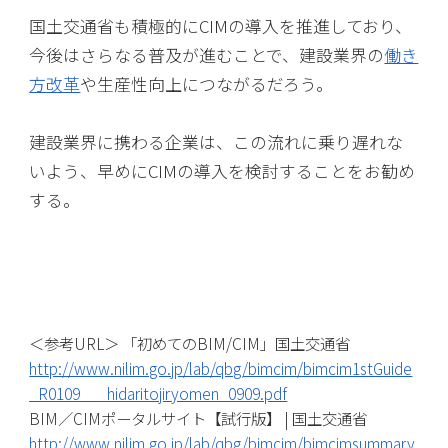
国土交通省も積極的にCIMの導入を推進しており、
今後はさらなる普及が進むことで、建設業界の
働き
方改革
や生産性向上につながるだろう。
建設業界に携わる企業は、この流れに乗り遅れな
いよう、早めにCIMの導入を検討することをお勧め
する。
＜参考URL＞ 「初めてのBIM/CIM」国土交通省
http://www.nilim.go.jp/lab/qbg/bimcim/bimcim1stGuide
_R0109___hidaritojiryomen_0909.pdf
BIM／CIMポータルサイト【試行版】 | 国土交通省
http://www.nilim.go.jp/lab/qbg/bimcim/bimcimsummary