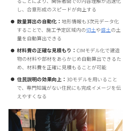
ることにより、関係者間での内容理解が迅速化
し、合意形成のスピードが向上する
数量算出の自動化：
地形情報も3次元データ化
することで、施工予定区域内の
切土
や
盛土
の土
量を自動算出できる
材料費の正確な見積もり：
CIMモデル化で建造
物の材料や部材をあらかじめ自動算出できるた
め、材料費を正確に見積もることが可能
住民説明の効果向上：
3Dモデルを用いること
で、専門知識がない住民にも完成イメージを伝
えやすくなる