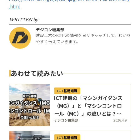
.html
WRITTEN by
デジコン編集部
建設土木のICT化の情報を日々キャッチして、わかり
やすく伝えていきます。
あわせて読みたい
ICT基礎知識
ICT建機の「マシンガイダンス
（MG）」と「マシンコントロ
ール（MC）」の違いとは？｜
メリットや注意点も解説
デジコン編集部
2026.4.9
【2026年版】
ICT基礎知識