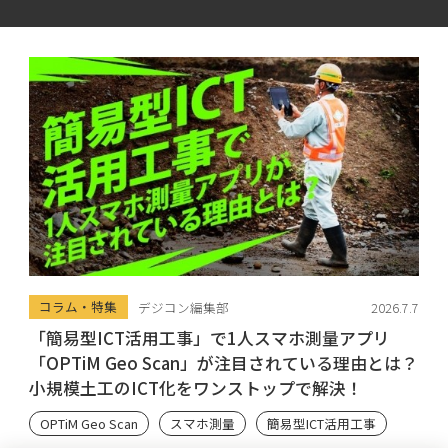
コラム・特集
デジコン編集部
2026.7.7
「簡易型ICT活用工事」で1人スマホ測量アプリ
「OPTiM Geo Scan」が注目されている理由とは？
小規模土工のICT化をワンストップで解決！
OPTiM Geo Scan
スマホ測量
簡易型ICT活用工事