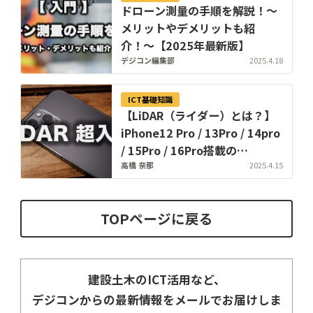
ドローン測量の手順を解説！〜
メリットやデメリットも紹
介！〜【2025年最新版】
デジコン編集部
2025.4.18
ICT基礎知識
【LiDAR（ライダー）とは？】
iPhone12 Pro / 13Pro / 14pro
/ 15Pro / 16Pro搭載の
「LiDAR」の仕組みをやさしく
高橋 奈那
2025.4.15
解説！〜 建設業界でも注目度急
上昇 〜
TOPページに戻る
建設土木のICT活用など、
デジコンからの最新情報をメールでお届けしま