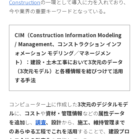
Construction
の一環として導入に力を入れており、
今や業界の重要キーワードとなっている。
CIM（Construction Information Modeling
/ Management、コンストラクション インフ
ォメーション モデリング／マネージメン
ト）：建設・土木工事において3次元のデータ
（3次元モデル）と各種情報を結びつけて活用
する手法
コンピューター上に作成した
3次元のデジタルモデ
ル
に、
コスト
や
資材・管理情報
などの
属性データ
を追加
し、
調査
、設計
から、
施工、維持管理まで
のあらゆる工程でこれを活用
することで、
建設プロ