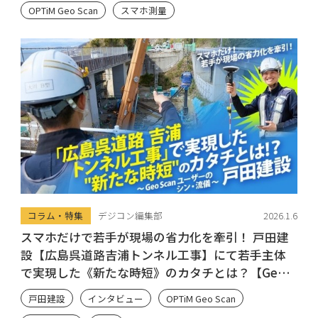
OPTiM Geo Scan
スマホ測量
コラム・特集
デジコン編集部
2026.1.6
スマホだけで若手が現場の省力化を牽引！ 戸田建
設【広島呉道路吉浦トンネル工事】にて若手主体
で実現した《新たな時短》のカタチとは？【Geo
Scan ユーザーのシン・流儀】
戸田建設
インタビュー
OPTiM Geo Scan