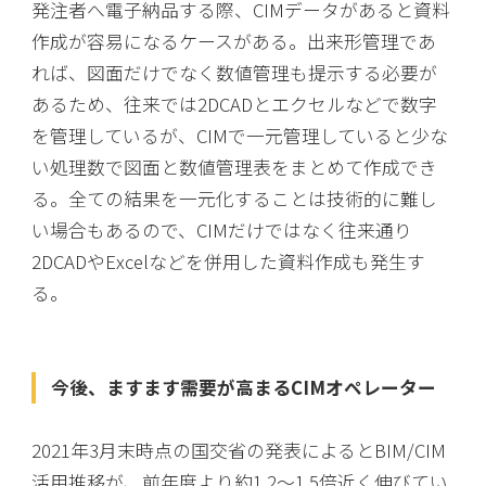
発注者へ電子納品する際、CIMデータがあると資料
作成が容易になるケースがある。出来形管理であ
れば、図面だけでなく数値管理も提示する必要が
あるため、往来では2DCADとエクセルなどで数字
を管理しているが、CIMで一元管理していると少な
い処理数で図面と数値管理表をまとめて作成でき
る。全ての結果を一元化することは技術的に難し
い場合もあるので、CIMだけではなく往来通り
2DCADやExcelなどを併用した資料作成も発生す
る。
今後、ますます需要が高まるCIMオペレーター
2021年3月末時点の国交省の発表によるとBIM/CIM
活用推移が、前年度より約1.2～1.5倍近く伸びてい