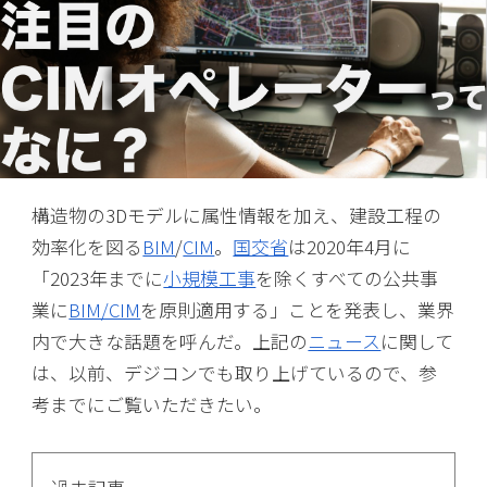
構造物の3Dモデルに属性情報を加え、建設工程の
効率化を図る
BIM
/
CIM
。
国交省
は2020年4月に
「2023年までに
小規模工事
を除くすべての公共事
業に
BIM/CIM
を原則適用する」ことを発表し、業界
内で大きな話題を呼んだ。上記の
ニュース
に関して
は、以前、デジコンでも取り上げているので、参
考までにご覧いただきたい。