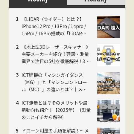
【LiDAR（ライダー）とは？】
iPhone12 Pro / 13Pro / 14pro /
15Pro / 16Pro搭載の「LiDAR」
の仕組みをやさしく解説！〜 建設
《地上型3Dレーザースキャナー》
業界でも注目度急上昇 〜
主要メーカーを紹介！建設・測量
業界で注目の5社を徹底解説！3D
計測技術の最前線
ICT建機の「マシンガイダンス
（MG）」と「マシンコントロー
ル（MC）」の違いとは？｜メリ
ットや注意点も解説【2026年版】
ICT測量とは？そのメリットや最
新動向も紹介！【2025年】〔測量
のことイチから解説〕
ドローン測量の手順を解説！〜メ