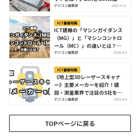
も解説！
デジコン編集部
2025.4.11
ICT基礎知識
ICT建機の「マシンガイダンス
（MG）」と「マシンコントロ
ール（MC）」の違いとは？｜
メリットや注意点も解説
デジコン編集部
2026.4.9
【2026年版】
ICT基礎知識
《地上型3Dレーザースキャナ
ー》主要メーカーを紹介！建
設・測量業界で注目の5社を徹
底解説！3D計測技術の最前線
デジコン編集部
2025.8.4
TOPページに戻る