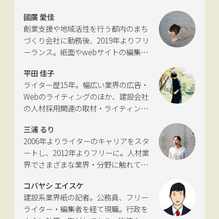
いて考える活動を行っている。自動車
國廣 愛佳
新聞社モビリティビジネス専門誌
創業支援や地域活性を行う都内のまち
『LIGARE』初代編集長を経て、2013年
づくり会社に勤務後、2019年よりフリ
に独立。国土交通省の「自転車の活用
ーランス。紙面やwebサイトの編集、
推進に向けた有識者会議」、「交通政
インタビューやコピーライティングな
策審議会交通体系分科会第15回地域公
平田 佳子
どの執筆を中心に、ジャンルを問わず
共交通部会」、「MaaS関連データ検
ライター歴15年。幅広い業界の広告・
活動。四国にある築100年の実家をど
討会」、SIP第2期自動運転（システム
Webのライティングのほか、建設会社
う生かすかが長年の悩み。
とサービスの拡張）ピアレビュー委員
の人材採用関連の取材・ライティング
会などの委員を歴任。
も多く手がける。祖父が土木・建設の
三浦 るり
仕事をしていたため、小さな頃から憧
2006年よりライターのキャリアをスタ
れあり。
ートし、2012年よりフリーに。人材業
界でさまざまな業界・分野に触れてき
た経験を活かし、幅広くライティング
コバヤシ エイスケ
を手掛ける。現在は特に建築や不動
建設系業界紙の記者。公務員、フリー
産、さらにはDX分野を探究中。
ライター・編集者を経て現職。行政を