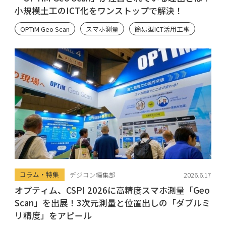
小規模土工のICT化をワンストップで解決！
OPTiM Geo Scan
スマホ測量
簡易型ICT活用工事
コラム・特集
デジコン編集部
2026.6.17
オプティム、CSPI 2026に高精度スマホ測量「Geo
Scan」を出展！3次元測量と位置出しの「ダブルミ
リ精度」をアピール