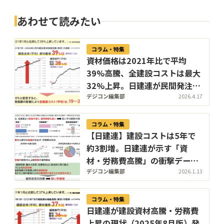
あわせて読みたい
コラム・特集
資材価格は2021年比で平均
39%高騰、全建設コストは最大
32%上昇。日建連が民間発注
者・施主に価格転嫁と工期確保
デジコン編集部
2026.4.17
への理解・協力を呼びかけ
コラム・特集
【日建連】建設コストは5年で
約3割増。日建連が示す「資
材・労務費高騰」の衝撃データ
と法改正のポイント【2025年
デジコン編集部
2026.1.13
12月版】
コラム・特集
日建連が建設資材高騰・労務費
上昇の現状（2025年8月版）発