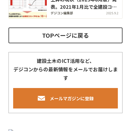
表。2021年1月比で全建設コス
ト25〜29%上昇
デジコン編集部
2025.9.2
TOPページに戻る
建設土木のICT活用など、
デジコンからの最新情報をメールでお届けしま
す
メールマガジンに登録