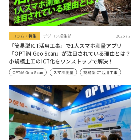
コラム・特集
デジコン編集部
2026.7.7
「簡易型ICT活用工事」で1人スマホ測量アプリ
「OPTiM Geo Scan」が注目されている理由とは？
小規模土工のICT化をワンストップで解決！
OPTiM Geo Scan
スマホ測量
簡易型ICT活用工事