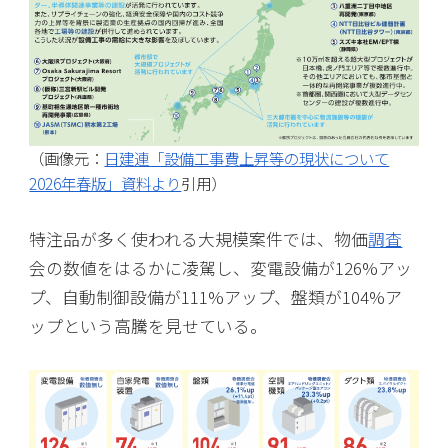
（画像元：
日建連「設備工事費上昇等の現状について
2026年春版」資料より
引用）
特注品が多く使われる大規模案件では、物価
調査
会の数値をはるかに凌駕し、変電設備が126%アッ
プ、自動制御設備が111%アップ、盤類が104%ア
ップという高騰を見せている。