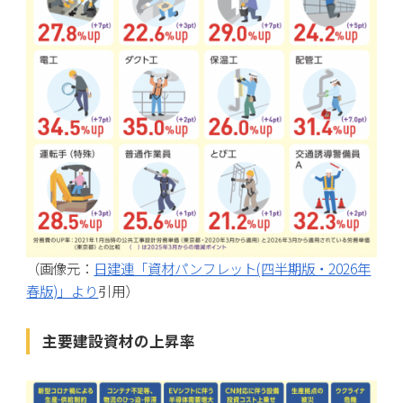
（画像元：
日建連「資材パンフレット(四半期版・2026年
春版)」より
引用）
主要建設資材の上昇率