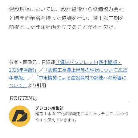
建設現場においては、設計段階から設備協力会社
と時間的余裕を持った協議を行い、適正な工期を
前提とした発注計画を立てることが不可欠だ。
参考・画像元：日建連
「資材パンフレット(四半期版・
2026年春版)」
／
「設備工事費上昇等の現状について2026
年春版」
／
「中東情勢による建設資材の調達への影響に
ついて」
より引用
WRITTEN by
デジコン編集部
建設土木のICT化の情報を日々キャッチして、わかり
やすく伝えていきます。