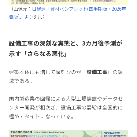
（画像元：
日建連「資材パンフレット(四半期版・2026年
春版)」より
引用）
設備工事の深刻な実態と、3カ月後予測が
示す「さらなる悪化」
建築本体にも増して深刻なのが
「設備工事」
の領
域である。
国内製造業の回帰による大型工場建設やデータセ
ンター開発が相次ぎ、設備工事の需給は全国的に
極めてタイトになっている。