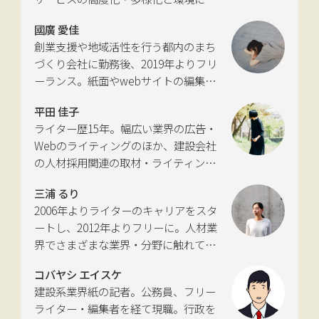
いて考える活動を行っている。自動車
國廣 愛佳
新聞社モビリティビジネス専門誌
創業支援や地域活性を行う都内のまち
『LIGARE』初代編集長を経て、2013年
づくり会社に勤務後、2019年よりフリ
に独立。国土交通省の「自転車の活用
ーランス。紙面やwebサイトの編集、
推進に向けた有識者会議」、「交通政
インタビューやコピーライティングな
策審議会交通体系分科会第15回地域公
平田 佳子
どの執筆を中心に、ジャンルを問わず
共交通部会」、「MaaS関連データ検
ライター歴15年。幅広い業界の広告・
活動。四国にある築100年の実家をど
討会」、SIP第2期自動運転（システム
Webのライティングのほか、建設会社
う生かすかが長年の悩み。
とサービスの拡張）ピアレビュー委員
の人材採用関連の取材・ライティング
会などの委員を歴任。
も多く手がける。祖父が土木・建設の
三浦 るり
仕事をしていたため、小さな頃から憧
2006年よりライターのキャリアをスタ
れあり。
ートし、2012年よりフリーに。人材業
界でさまざまな業界・分野に触れてき
た経験を活かし、幅広くライティング
コバヤシ エイスケ
を手掛ける。現在は特に建築や不動
建設系業界紙の記者。公務員、フリー
産、さらにはDX分野を探究中。
ライター・編集者を経て現職。行政を