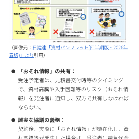
（画像元：
日建連「資材パンフレット(四半期版・2026年
春版)」より
引用）
「おそれ情報」の共有：
受注予定者は、見積書交付時等のタイミング
で、資材高騰や入手困難等のリスク（おそれ情
報）を発注者に通知し、双方で共有しなければ
ならない。
誠実な協議の義務：
契約後、実際に「おそれ情報」が顕在化し、資
材高騰等が発生した場合は、受注者は請負代金