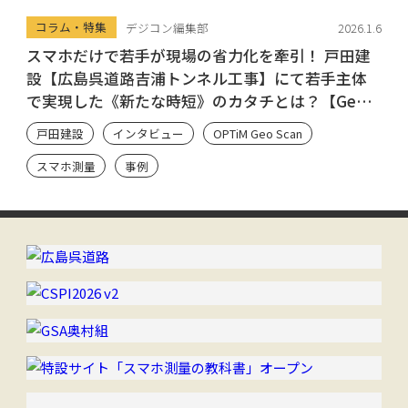
コラム・特集
デジコン編集部
2026.1.6
スマホだけで若手が現場の省力化を牽引！ 戸田建
設【広島呉道路吉浦トンネル工事】にて若手主体
で実現した《新たな時短》のカタチとは？【Geo
Scan ユーザーのシン・流儀】
戸田建設
インタビュー
OPTiM Geo Scan
スマホ測量
事例