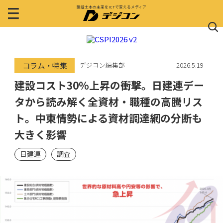
建設土木の未来をICTで変えるメディア
コラム・特集
デジコン編集部
2026.5.19
建設コスト30%上昇の衝撃。日建連デー
タから読み解く全資材・職種の高騰リス
ト。中東情勢による資材調達網の分断も
大きく影響
日建連
調査