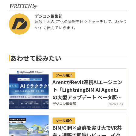
WRITTEN by
デジコン編集部
建設土木のICT化の情報を日々キャッチして、わかり
やすく伝えていきます。
あわせて読みたい
ツール紹介
ArentがRevit連携AIエージェン
ト「LightningBIM AI Agent」
の大型アップデート ベータ版を
公開。「間違えて描いてもAIで
デジコン編集部
2026.7.23
直せる」BIM操作へ
ツール紹介
BIM/CIM×点群を実寸大でVR共
有・遠隔で同時レビュー。イク