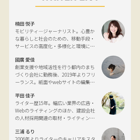
楠田 悦子
モビリティ―ジャーナリスト。心豊か
な暮らしと社会のための、移動手段・
サービスの高度化・多様化と環境につ
いて考える活動を行っている。自動車
國廣 愛佳
新聞社モビリティビジネス専門誌
創業支援や地域活性を行う都内のまち
『LIGARE』初代編集長を経て、2013年
づくり会社に勤務後、2019年よりフリ
に独立。国土交通省の「自転車の活用
ーランス。紙面やwebサイトの編集、
推進に向けた有識者会議」、「交通政
インタビューやコピーライティングな
策審議会交通体系分科会第15回地域公
平田 佳子
どの執筆を中心に、ジャンルを問わず
共交通部会」、「MaaS関連データ検
ライター歴15年。幅広い業界の広告・
活動。四国にある築100年の実家をど
討会」、SIP第2期自動運転（システム
Webのライティングのほか、建設会社
う生かすかが長年の悩み。
とサービスの拡張）ピアレビュー委員
の人材採用関連の取材・ライティング
会などの委員を歴任。
も多く手がける。祖父が土木・建設の
三浦 るり
仕事をしていたため、小さな頃から憧
2006年よりライターのキャリアをスタ