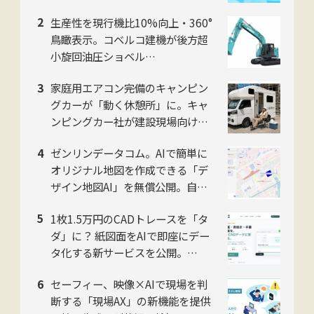
せない〙
生産性を現行機比10%向上・360°
鳥瞰表示。コベルコ建機が後方超
小旋回油圧ショベル
「SK225SR」「SK235SR」を販
家庭用エアコン完備のキャンピン
売開始
グカーが「動く休憩所」に。キャ
ンピングカー社が建設現場向け法
人プランを開始
ゼンリンデータコム。AIで簡単に
オリジナル地図を作成できる「デ
ザイン地図AI」を無償公開。自然
言語対話でデザイン編集可能
1枚1.5万円のCADトレースを「タ
ダ」に？ 紙図面をAIで即座にデー
タ化する新サービスを公開。
NITACO社
セーフィー、映像×AIで現場を判
断する「現場AX」の新機能を提供