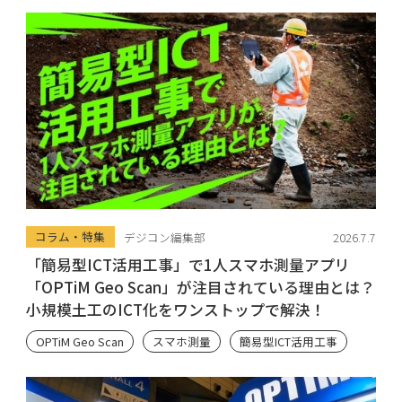
コラム・特集
デジコン編集部
2026.7.7
「簡易型ICT活用工事」で1人スマホ測量アプリ
「OPTiM Geo Scan」が注目されている理由とは？
小規模土工のICT化をワンストップで解決！
OPTiM Geo Scan
スマホ測量
簡易型ICT活用工事