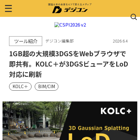
建設土木の未来をICTで変えるメディア
ツール紹介
デジコン編集部
2026.6.4
1GB超の大規模3DGSをWebブラウザで
即共有。KOLC＋が3DGSビューアをLoD
対応に刷新
KOLC＋
BIM/CIM