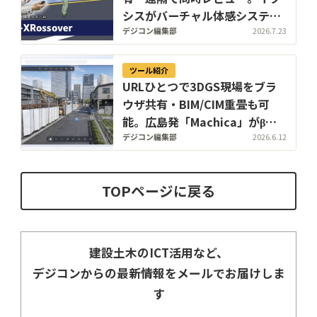
シスがバーチャル体感システム
「GENBA-XRossover」の提供
デジコン編集部
2026.7.23
を開始
ツール紹介
URLひとつで3DGS現場をブラ
ウザ共有・BIM/CIM重畳も可
能。広島発「Machica」がβ版
専用サイトを公開しCSPI2026
デジコン編集部
2026.6.12
に初出展
TOPページに戻る
建設土木のICT活用など、
デジコンからの最新情報をメールでお届けしま
す