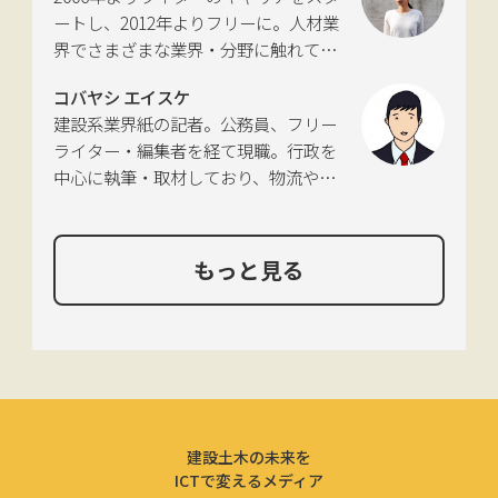
れあり。
ートし、2012年よりフリーに。人材業
界でさまざまな業界・分野に触れてき
た経験を活かし、幅広くライティング
コバヤシ エイスケ
を手掛ける。現在は特に建築や不動
建設系業界紙の記者。公務員、フリー
産、さらにはDX分野を探究中。
ライター・編集者を経て現職。行政を
中心に執筆・取材しており、物流や環
境、農政の分野も追いかけている。
もっと見る
建設土木の未来を
ICTで変えるメディア