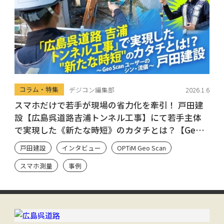
コラム・特集
デジコン編集部
2026.1.6
スマホだけで若手が現場の省力化を牽引！ 戸田建
設【広島呉道路吉浦トンネル工事】にて若手主体
で実現した《新たな時短》のカタチとは？【Geo
Scan ユーザーのシン・流儀】
戸田建設
インタビュー
OPTiM Geo Scan
スマホ測量
事例