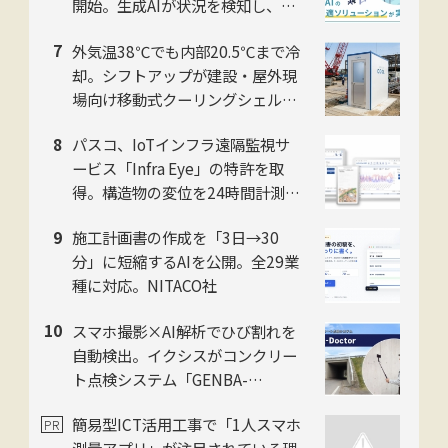
開始。生成AIが状況を検知し、過
去映像もテキストで検索
外気温38℃でも内部20.5℃まで冷
却。シフトアップが建設・屋外現
場向け移動式クーリングシェルタ
ー「ユニコンCOOL」2026年モデ
パスコ、IoTインフラ遠隔監視サ
ルを提供開始
ービス「Infra Eye」の特許を取
得。構造物の変位を24時間計測
し、インフラ監視の人手不足を解
施工計画書の作成を「3日→30
消
分」に短縮するAIを公開。全29業
種に対応。NITACO社
スマホ撮影×AI解析でひび割れを
自動検出。イクシスがコンクリー
ト点検システム「GENBA-
Doctor」を提供開始
簡易型ICT活用工事で「1人スマホ