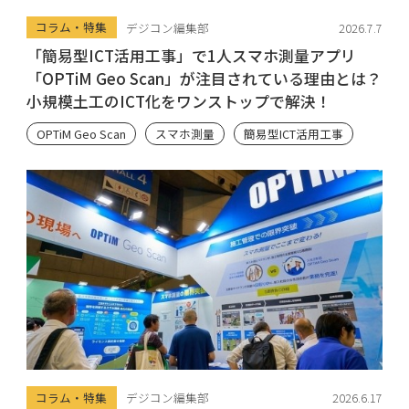
コラム・特集
デジコン編集部
2026.7.7
「簡易型ICT活用工事」で1人スマホ測量アプリ
「OPTiM Geo Scan」が注目されている理由とは？
小規模土工のICT化をワンストップで解決！
OPTiM Geo Scan
スマホ測量
簡易型ICT活用工事
コラム・特集
デジコン編集部
2026.6.17