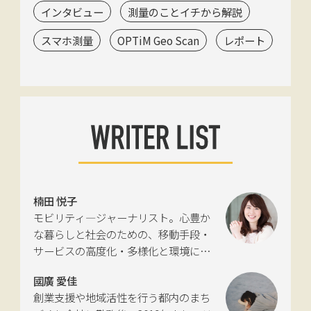
インタビュー
測量のことイチから解説
スマホ測量
OPTiM Geo Scan
レポート
楠田 悦子
モビリティ―ジャーナリスト。心豊か
な暮らしと社会のための、移動手段・
サービスの高度化・多様化と環境につ
いて考える活動を行っている。自動車
國廣 愛佳
新聞社モビリティビジネス専門誌
創業支援や地域活性を行う都内のまち
『LIGARE』初代編集長を経て、2013年