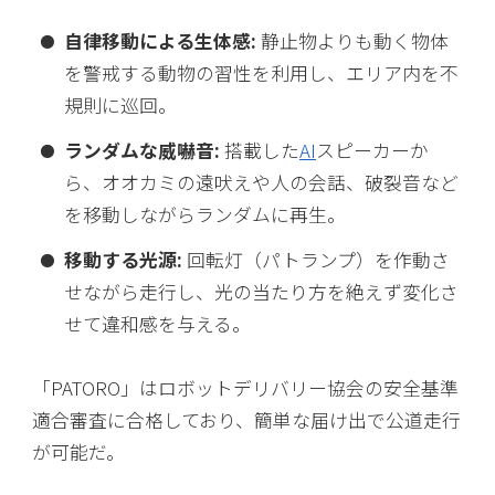
自律移動による生体感:
静止物よりも動く物体
を警戒する動物の習性を利用し、エリア内を不
規則に巡回。
ランダムな威嚇音:
搭載した
AI
スピーカーか
ら、オオカミの遠吠えや人の会話、破裂音など
を移動しながらランダムに再生。
移動する光源:
回転灯（パトランプ）を作動さ
せながら走行し、光の当たり方を絶えず変化さ
せて違和感を与える。
「PATORO」はロボットデリバリー協会の安全基準
適合審査に合格しており、簡単な届け出で公道走行
が可能だ。