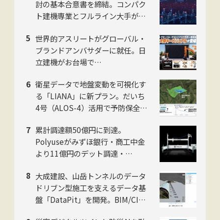
討の基本合意書を締結。コンパク
ト建機専業とフルライン大手がタ
ッグ
世界的アスリートがグローバル・
ブランドアンバサダーに就任。日
立建機がお台場で
「LANDCROS」ブランド戦略を
衛星データで地盤変動を可視化す
発表・巨大油圧ショベル乗車体験
る「LIANA」に新プラン。だいち
も
4号（ALOS-4）活用で予防保全を
迅速化。スカパーJSAT・ゼンリ
累計調達額50億円に到達。
ン・日本工営の3社
Polyuseがみずほ銀行・商工中金
より11億円のデット調達・
「Polyuse One」のフィジカルAI
大成建設、山岳トンネルのデータ
進化を加速
ドリブン型施工を支えるデータ基
盤「DataPit」を開発。BIM/CIM
モデルの作成時間を月3日から5分