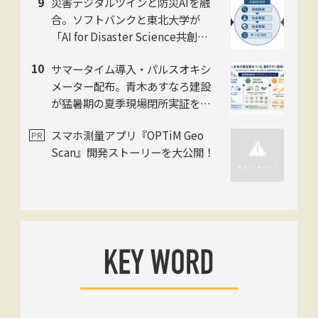
災害デジタルツインと防災AIを融
へ短縮
合。ソフトバンクと東北大学が
「AI for Disaster Science共創研
究所」を8月1日に設立
サマータイム導入・パルスオキシ
メーター配布。青木あすなろ建設
が猛暑期の夏季現場閉所実証を国
内モデル現場で開始
スマホ測量アプリ『OPTiM Geo
Scan』開発ストーリーを大公開！