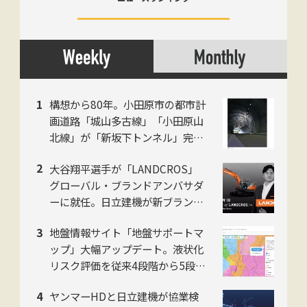
構想から80年。小田原市の都市計
画道路「城山多古線」「小田原山
北線」が「新坂下トンネル」完成
で開通、県西地域の南北軸に
大谷翔平選手が「LANDCROS」
グローバル・ブランドアンバサダ
ーに就任。日立建機が新ブランド
発表会をお台場で開催
地盤情報サイト「地盤サポートマ
ップ」大幅アップデート。液状化
リスク評価を従来4段階から5段階
に刷新。ジャパンホームシールド
ヤンマーHDと日立建機が協業検
社