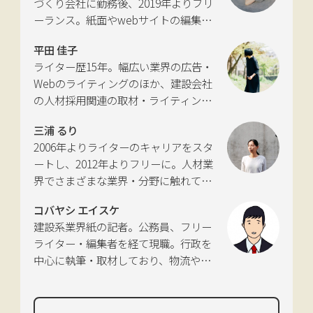
づくり会社に勤務後、2019年よりフリ
に独立。国土交通省の「自転車の活用
ーランス。紙面やwebサイトの編集、
推進に向けた有識者会議」、「交通政
インタビューやコピーライティングな
策審議会交通体系分科会第15回地域公
平田 佳子
どの執筆を中心に、ジャンルを問わず
共交通部会」、「MaaS関連データ検
ライター歴15年。幅広い業界の広告・
活動。四国にある築100年の実家をど
討会」、SIP第2期自動運転（システム
Webのライティングのほか、建設会社
う生かすかが長年の悩み。
とサービスの拡張）ピアレビュー委員
の人材採用関連の取材・ライティング
会などの委員を歴任。
も多く手がける。祖父が土木・建設の
三浦 るり
仕事をしていたため、小さな頃から憧
2006年よりライターのキャリアをスタ
れあり。
ートし、2012年よりフリーに。人材業
界でさまざまな業界・分野に触れてき
た経験を活かし、幅広くライティング
コバヤシ エイスケ
を手掛ける。現在は特に建築や不動
建設系業界紙の記者。公務員、フリー
産、さらにはDX分野を探究中。
ライター・編集者を経て現職。行政を
中心に執筆・取材しており、物流や環
境、農政の分野も追いかけている。