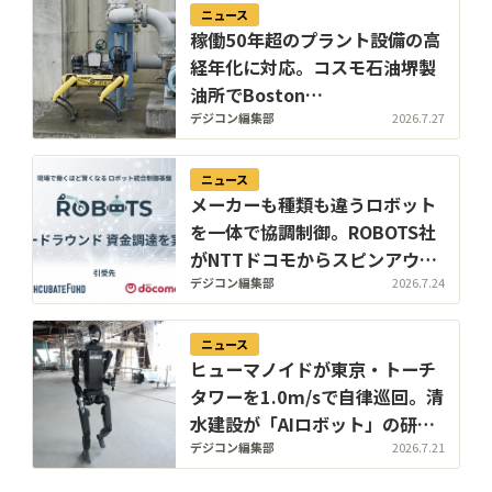
ニュース
稼働50年超のプラント設備の高
経年化に対応。コスモ石油堺製
油所でBoston
Dynamics「Spot」を活用した
デジコン編集部
2026.7.27
自律型設備点検のPoCを開始
ニュース
メーカーも種類も違うロボット
を一体で協調制御。ROBOTS社
がNTTドコモからスピンアウト
しシード資金調達・警備現場か
デジコン編集部
2026.7.24
ら社会実装へ
ニュース
ヒューマノイドが東京・トーチ
タワーを1.0m/sで自律巡回。清
水建設が「AIロボット」の研究
開発を本格化
デジコン編集部
2026.7.21