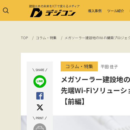
建設土木の未来をICTで変えるメディア
導入事例
ツール紹介
TOP
コラム・特集
メガソーラー建設地のWi-Fi構築プロジェク
コラム・特集
平田 佳子
SHARE
メガソーラー建設地のW
先端Wi-Fiソリューシ
【前編】
PRINT