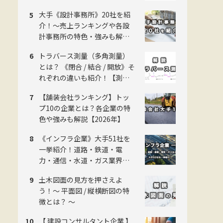
羅！【2026年版】
大手《設計事務所》20社を紹
介！〜売上ランキングや各設
計事務所の特色・強みも解
説！〜
トラバース測量（多角測量）
とは？ 《閉合 / 結合 / 開放》そ
れぞれの違いも紹介！【測量
のことイチから解説】
【舗装会社ランキング】トッ
プ10の企業とは？各企業の特
色や強みも解説【2026年】
《インフラ企業》大手51社を
一挙紹介！道路・鉄道・電
力・通信・水道・ガス業界の
主要企業一覧！各企業の特色
土木図面の見方を押さえよ
も解説 【2026年】
う！〜 平面図 / 縦横断図の特
徴とは？ 〜
【 建設コンサルタント企業 】