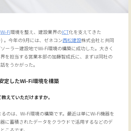
の
Wi-Fi
環境を整え、建設業界の
ICT
化を支えてきた
セラ) 。今年の9月には、ゼネコン
西松建設
株式会社と共同
ソーラー建設地でWi-Fi環境の構築に成功した。大きく
業界を担当する営業本部の加藤智成氏に、まずは同社の
て話をうかがった。
定したWi-Fi環境を構築
て教えていただけますか。
のは、Wi-Fi環境の構築です。最近は単にWi-Fi機器を
機器に蓄積されたデータをクラウドで活用するなどのデ
ところです。