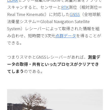
LiDAR
センサー搭載のiPhoneで測量対象をアプリで
スキャンすると、センサーと
RTK
測位（相対測位＝
Real Time Kinematic）に対応した
GNSS
（全地球航
法衛星システム＝Global Navigation Satellite
System）レシーバーによって取得された情報を組
み合わせ、短時間で3次元
点群データ
を得ることが
できる。
つまりスマホとGNSSレシーバーがあれば、
測量デ
ータの取得・共有といったプロセスがクリアでき
てしまう
のである。