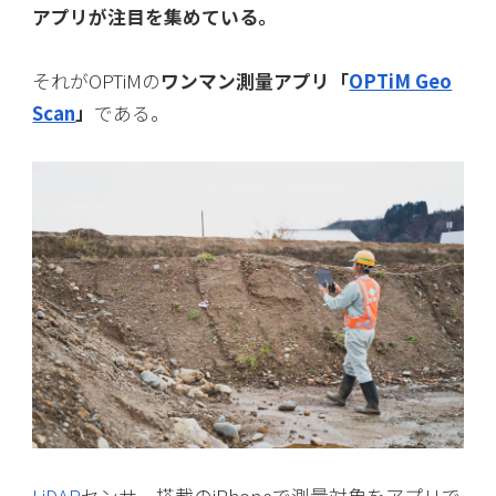
アプリが注目を集めている。
それがOPTiMの
ワンマン測量アプリ「
OPTiM Geo
Scan
」
である。