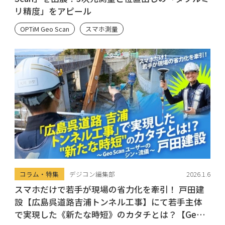
リ精度」をアピール
OPTiM Geo Scan
スマホ測量
コラム・特集
デジコン編集部
2026.1.6
スマホだけで若手が現場の省力化を牽引！ 戸田建
設【広島呉道路吉浦トンネル工事】にて若手主体
で実現した《新たな時短》のカタチとは？【Geo