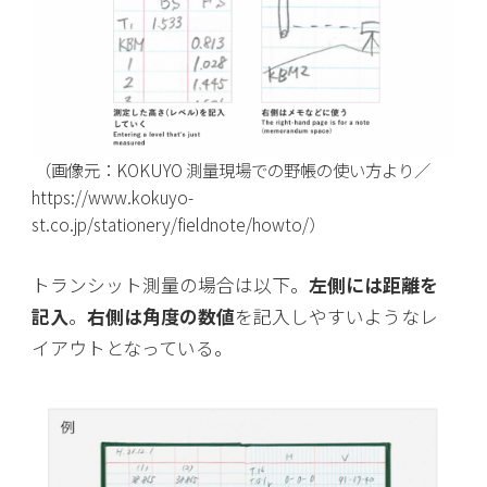
（画像元：KOKUYO 測量現場での野帳の使い方より／
https://www.kokuyo-
st.co.jp/stationery/fieldnote/howto/）
トランシット測量の場合は以下。
左側には距離を
記入
。
右側は角度の数値
を記入しやすいようなレ
イアウトとなっている。