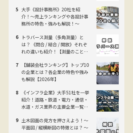
【2026年版】
大手《設計事務所》20社を紹
介！〜売上ランキングや各設計事
務所の特色・強みも解説！〜
トラバース測量（多角測量）と
は？ 《閉合 / 結合 / 開放》それぞ
れの違いも紹介！【測量のことイ
チから解説】
【舗装会社ランキング】トップ10
の企業とは？各企業の特色や強み
も解説【2026年】
《インフラ企業》大手51社を一挙
紹介！道路・鉄道・電力・通信・
水道・ガス業界の主要企業一覧！
各企業の特色も解説 【2026年】
土木図面の見方を押さえよう！〜
平面図 / 縦横断図の特徴とは？ 〜