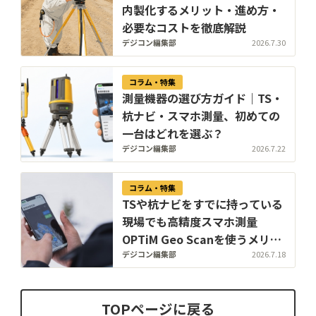
内製化するメリット・進め方・
必要なコストを徹底解説
デジコン編集部
2026.7.30
コラム・特集
測量機器の選び方ガイド｜TS・
杭ナビ・スマホ測量、初めての
一台はどれを選ぶ？
デジコン編集部
2026.7.22
コラム・特集
TSや杭ナビをすでに持っている
現場でも高精度スマホ測量
OPTiM Geo Scanを使うメリッ
トとは？
デジコン編集部
2026.7.18
TOPページに戻る