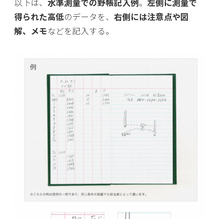
以下は、
水準測量での野帳記入例
。
左側に測量で
得られた高低
のデータを、
右側には注意点や図
解、メモ
などを記入する。