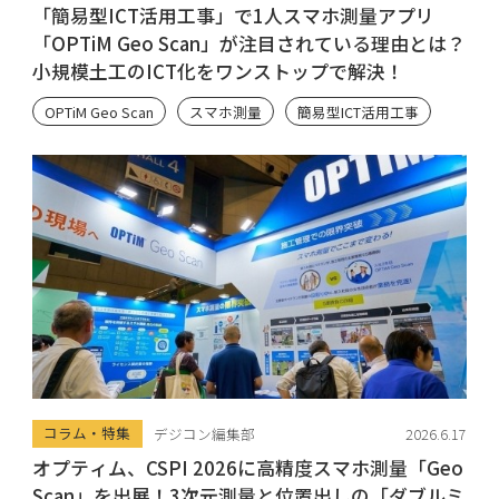
「簡易型ICT活用工事」で1人スマホ測量アプリ
「OPTiM Geo Scan」が注目されている理由とは？
小規模土工のICT化をワンストップで解決！
OPTiM Geo Scan
スマホ測量
簡易型ICT活用工事
コラム・特集
デジコン編集部
2026.6.17
オプティム、CSPI 2026に高精度スマホ測量「Geo
Scan」を出展！3次元測量と位置出しの「ダブルミ