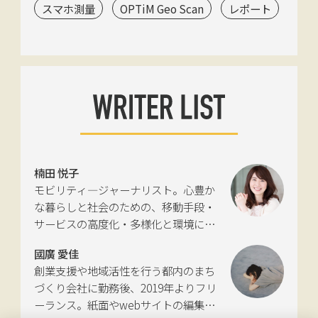
スマホ測量
OPTiM Geo Scan
レポート
楠田 悦子
モビリティ―ジャーナリスト。心豊か
な暮らしと社会のための、移動手段・
サービスの高度化・多様化と環境につ
いて考える活動を行っている。自動車
國廣 愛佳
新聞社モビリティビジネス専門誌
創業支援や地域活性を行う都内のまち
『LIGARE』初代編集長を経て、2013年
づくり会社に勤務後、2019年よりフリ
に独立。国土交通省の「自転車の活用
ーランス。紙面やwebサイトの編集、
推進に向けた有識者会議」、「交通政