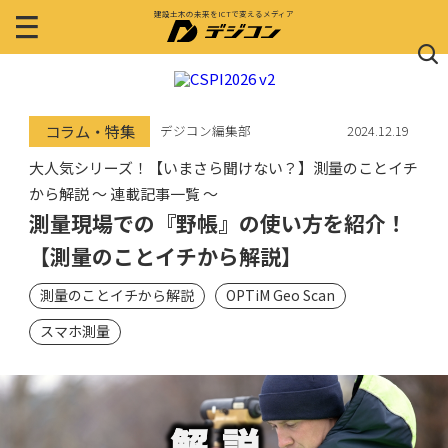
建設土木の未来をICTで変えるメディア
コラム・特集
デジコン編集部
2024.12.19
大人気シリーズ！【いまさら聞けない？】測量のことイチ
から解説 〜 連載記事一覧 〜
測量現場での『野帳』の使い方を紹介！
【測量のことイチから解説】
測量のことイチから解説
OPTiM Geo Scan
スマホ測量