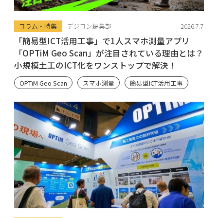
コラム・特集
デジコン編集部
2026.7.7
「簡易型ICT活用工事」で1人スマホ測量アプリ
「OPTiM Geo Scan」が注目されている理由とは？
小規模土工のICT化をワンストップで解決！
OPTiM Geo Scan
スマホ測量
簡易型ICT活用工事