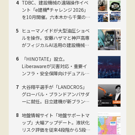
TDBC、建設機械の遠隔操作イベ
し、均質な自動吹付けを実現
ント「e建機®チャレンジ 2026」
を10月開催。六本木から千葉の油
圧ショベルを操作
ヒューマノイドが大型油圧ショベ
ルを操作。安藤ハザマと神戸高専
がフィジカルAI活用の建設機械自
動化で共同研究
「HINOTATE」設立。
Liberawareが災害対応・重要イ
ンフラ・安全保障向けデュアルユ
ース国産無人機の子会社を8月設
大谷翔平選手が「LANDCROS」
立
グローバル・ブランドアンバサダ
ーに就任。日立建機が新ブランド
発表会をお台場で開催
地盤情報サイト「地盤サポートマ
ップ」大幅アップデート。液状化
リスク評価を従来4段階から5段階