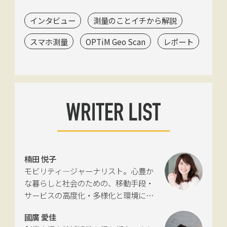
インタビュー
測量のことイチから解説
スマホ測量
OPTiM Geo Scan
レポート
楠田 悦子
モビリティ―ジャーナリスト。心豊か
な暮らしと社会のための、移動手段・
サービスの高度化・多様化と環境につ
いて考える活動を行っている。自動車
國廣 愛佳
新聞社モビリティビジネス専門誌