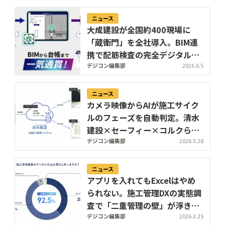
ニュース
大成建設が全国約400現場に
「蔵衛門」を全社導入。BIM連
携で配筋検査の完全デジタル化
へ
デジコン編集部
2026.6.5
ニュース
カメラ映像からAIが施工サイク
ルのフェーズを自動判定。清水
建設×セーフィー×コルクらが
「AI施工管理システム」を横浜
デジコン編集部
2026.5.28
の山留め杭工事で実証
ニュース
アプリを入れてもExcelはやめ
られない。施工管理DXの実態調
査で「二重管理の壁」が浮き彫
りに。合同会社ソウルグッドが
デジコン編集部
2026.3.25