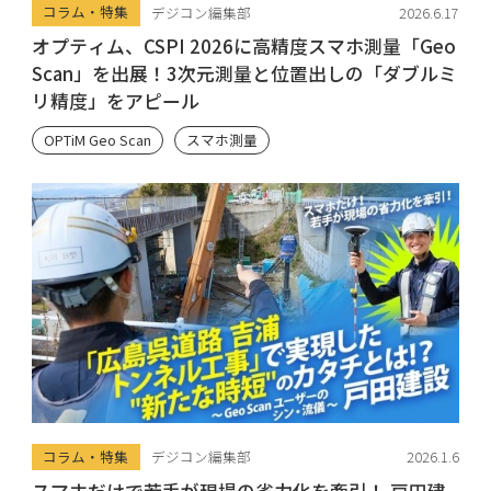
コラム・特集
デジコン編集部
2026.6.17
オプティム、CSPI 2026に高精度スマホ測量「Geo
Scan」を出展！3次元測量と位置出しの「ダブルミ
リ精度」をアピール
OPTiM Geo Scan
スマホ測量
コラム・特集
デジコン編集部
2026.1.6
スマホだけで若手が現場の省力化を牽引！ 戸田建