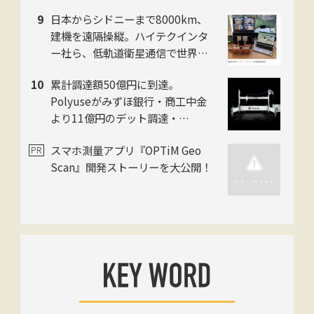
に刷新。ジャパンホームシールド
日本からシドニーまで8000km、
社
建機を遠隔操縦。ハイテクインタ
ー社ら、低軌道衛星通信で世界初
の超遠隔施工に成功
累計調達額50億円に到達。
Polyuseがみずほ銀行・商工中金
より11億円のデット調達・
「Polyuse One」のフィジカルAI
スマホ測量アプリ『OPTiM Geo
進化を加速
Scan』開発ストーリーを大公開！