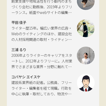
創業支援や地域活性を行う都内のまち
『LIGARE』初代編集長を経て、2013年
づくり会社に勤務後、2019年よりフリ
に独立。国土交通省の「自転車の活用
ーランス。紙面やwebサイトの編集、
推進に向けた有識者会議」、「交通政
インタビューやコピーライティングな
策審議会交通体系分科会第15回地域公
平田 佳子
どの執筆を中心に、ジャンルを問わず
共交通部会」、「MaaS関連データ検
ライター歴15年。幅広い業界の広告・
活動。四国にある築100年の実家をど
討会」、SIP第2期自動運転（システム
Webのライティングのほか、建設会社
う生かすかが長年の悩み。
とサービスの拡張）ピアレビュー委員
の人材採用関連の取材・ライティング
会などの委員を歴任。
も多く手がける。祖父が土木・建設の
三浦 るり
仕事をしていたため、小さな頃から憧
2006年よりライターのキャリアをスタ
れあり。
ートし、2012年よりフリーに。人材業
界でさまざまな業界・分野に触れてき
た経験を活かし、幅広くライティング
コバヤシ エイスケ
を手掛ける。現在は特に建築や不動
建設系業界紙の記者。公務員、フリー
産、さらにはDX分野を探究中。
ライター・編集者を経て現職。行政を
中心に執筆・取材しており、物流や環
境、農政の分野も追いかけている。