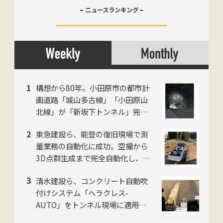
ニュースランキング
構想から80年。小田原市の都市計
画道路「城山多古線」「小田原山
北線」が「新坂下トンネル」完成
で開通、県西地域の南北軸に
東急建設ら、能登の復旧現場で測
量業務の自動化に成功。空撮から
3D点群生成まで完全自動化し、工
数を約50%削減
清水建設ら、コンクリート自動吹
付けシステム「ヘラクレス-
AUTO」をトンネル現場に適用。
粉じんの中でも吹付け厚を計測