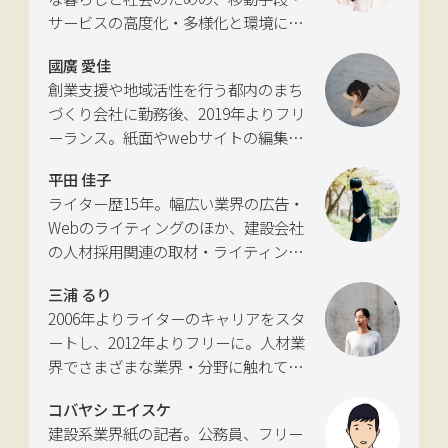
サービスの高度化・多様化と環境につ
いて考える活動を行っている。自動車
國廣 愛佳
新聞社モビリティビジネス専門誌
創業支援や地域活性を行う都内のまち
『LIGARE』初代編集長を経て、2013年
づくり会社に勤務後、2019年よりフリ
に独立。国土交通省の「自転車の活用
ーランス。紙面やwebサイトの編集、
推進に向けた有識者会議」、「交通政
インタビューやコピーライティングな
策審議会交通体系分科会第15回地域公
平田 佳子
どの執筆を中心に、ジャンルを問わず
共交通部会」、「MaaS関連データ検
ライター歴15年。幅広い業界の広告・
活動。四国にある築100年の実家をど
討会」、SIP第2期自動運転（システム
Webのライティングのほか、建設会社
う生かすかが長年の悩み。
とサービスの拡張）ピアレビュー委員
の人材採用関連の取材・ライティング
会などの委員を歴任。
も多く手がける。祖父が土木・建設の
三浦 るり
仕事をしていたため、小さな頃から憧
2006年よりライターのキャリアをスタ
れあり。
ートし、2012年よりフリーに。人材業
界でさまざまな業界・分野に触れてき
た経験を活かし、幅広くライティング
コバヤシ エイスケ
を手掛ける。現在は特に建築や不動
建設系業界紙の記者。公務員、フリー
産、さらにはDX分野を探究中。