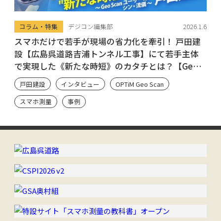
コラム・特集
デジコン編集部
2026.1.6
スマホだけで若手が現場の省力化を牽引！ 戸田建
設【広島呉道路吉浦トンネル工事】にて若手主体
で実現した《新たな時短》のカタチとは？【Geo
Scan ユーザーのシン・流儀】
戸田建設
インタビュー
OPTiM Geo Scan
スマホ測量
事例