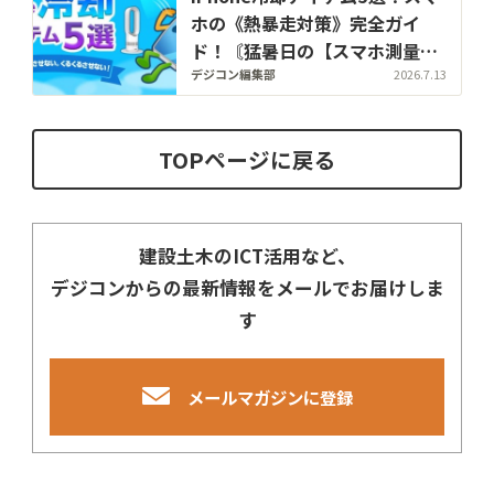
ホの《熱暴走対策》完全ガイ
ド！〘猛暑日の【スマホ測量】
に欠かせない〙
デジコン編集部
2026.7.13
TOPページに戻る
建設土木のICT活用など、
デジコンからの最新情報をメールでお届けしま
す
メールマガジンに登録