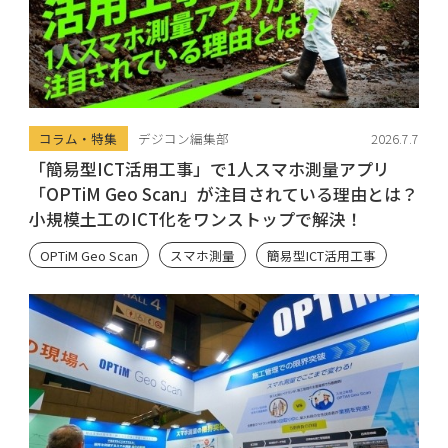
コラム・特集
デジコン編集部
2026.7.7
「簡易型ICT活用工事」で1人スマホ測量アプリ
「OPTiM Geo Scan」が注目されている理由とは？
小規模土工のICT化をワンストップで解決！
OPTiM Geo Scan
スマホ測量
簡易型ICT活用工事