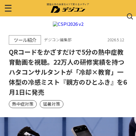
建設土木の未来をICTで変えるメディア
ツール紹介
デジコン編集部
2026.5.12
QRコードをかざすだけで5分の熱中症教
育動画を視聴。22万人の研修実績を持つ
ハタコンサルタントが「冷却×教育」一
体型の冷感ミスト『親方のひとふき』を6
月1日に発売
熱中症対策
猛暑対策