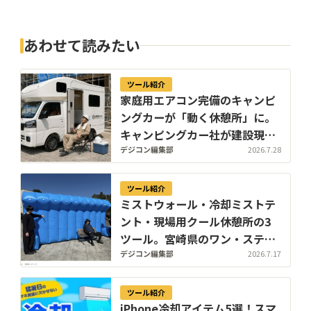
あわせて読みたい
ツール紹介
家庭用エアコン完備のキャンピ
ングカーが「動く休憩所」に。
キャンピングカー社が建設現場
向け法人プランを開始
デジコン編集部
2026.7.28
ツール紹介
ミストウォール・冷却ミストテ
ント・現場用クール休憩所の3
ツール。宮崎県のワン・ステッ
プがエアー式熱中症対策のレン
デジコン編集部
2026.7.17
タル在庫を大幅拡充
ツール紹介
iPhone冷却アイテム5選！スマ