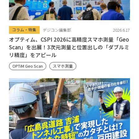
コラム・特集
デジコン編集部
2026.6.17
オプティム、CSPI 2026に高精度スマホ測量「Geo
Scan」を出展！3次元測量と位置出しの「ダブルミ
リ精度」をアピール
OPTiM Geo Scan
スマホ測量