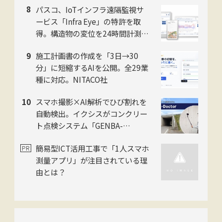
パスコ、IoTインフラ遠隔監視サ
ルを提供開始
ービス「Infra Eye」の特許を取
得。構造物の変位を24時間計測
し、インフラ監視の人手不足を解
施工計画書の作成を「3日→30
消
分」に短縮するAIを公開。全29業
種に対応。NITACO社
スマホ撮影×AI解析でひび割れを
自動検出。イクシスがコンクリー
ト点検システム「GENBA-
Doctor」を提供開始
簡易型ICT活用工事で「1人スマホ
測量アプリ」が注目されている理
由とは？