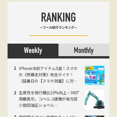
ツール紹介ランキング
iPhone冷却アイテム5選！スマホ
の《熱暴走対策》完全ガイド！
〘猛暑日の【スマホ測量】に欠か
せない〙
生産性を現行機比10%向上・360°
鳥瞰表示。コベルコ建機が後方超
小旋回油圧ショベル
「SK225SR」「SK235SR」を販
家庭用エアコン完備のキャンピン