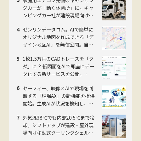
売開始
グカーが「動く休憩所」に。キャ
ンピングカー社が建設現場向け法
人プランを開始
ゼンリンデータコム。AIで簡単に
オリジナル地図を作成できる「デ
ザイン地図AI」を無償公開。自然
言語対話でデザイン編集可能
1枚1.5万円のCADトレースを「タ
ダ」に？ 紙図面をAIで即座にデー
タ化する新サービスを公開。
NITACO社
セーフィー、映像×AIで現場を判
断する「現場AX」の新機能を提供
開始。生成AIが状況を検知し、過
去映像もテキストで検索
外気温38℃でも内部20.5℃まで冷
却。シフトアップが建設・屋外現
場向け移動式クーリングシェルタ
ー「ユニコンCOOL」2026年モデ