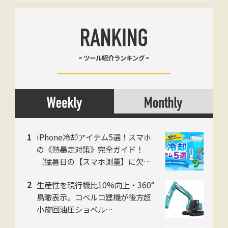
ツール紹介ランキング
iPhone冷却アイテム5選！スマホ
の《熱暴走対策》完全ガイド！
〘猛暑日の【スマホ測量】に欠か
せない〙
生産性を現行機比10%向上・360°
鳥瞰表示。コベルコ建機が後方超
小旋回油圧ショベル
「SK225SR」「SK235SR」を販