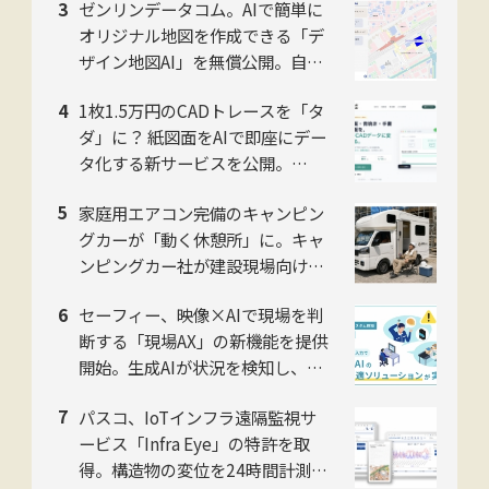
ゼンリンデータコム。AIで簡単に
売開始
オリジナル地図を作成できる「デ
ザイン地図AI」を無償公開。自然
言語対話でデザイン編集可能
1枚1.5万円のCADトレースを「タ
ダ」に？ 紙図面をAIで即座にデー
タ化する新サービスを公開。
NITACO社
家庭用エアコン完備のキャンピン
グカーが「動く休憩所」に。キャ
ンピングカー社が建設現場向け法
人プランを開始
セーフィー、映像×AIで現場を判
断する「現場AX」の新機能を提供
開始。生成AIが状況を検知し、過
去映像もテキストで検索
パスコ、IoTインフラ遠隔監視サ
ービス「Infra Eye」の特許を取
得。構造物の変位を24時間計測