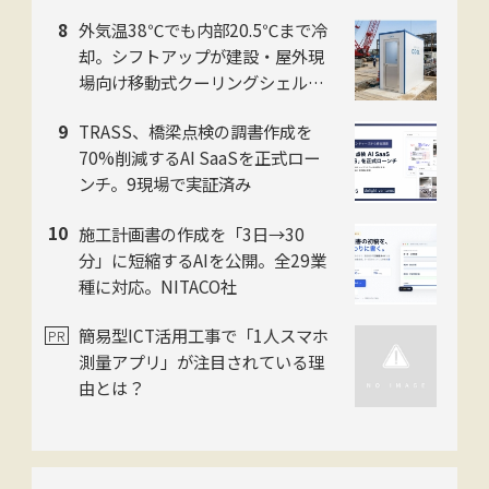
し、インフラ監視の人手不足を解
外気温38℃でも内部20.5℃まで冷
消
却。シフトアップが建設・屋外現
場向け移動式クーリングシェルタ
ー「ユニコンCOOL」2026年モデ
TRASS、橋梁点検の調書作成を
ルを提供開始
70%削減するAI SaaSを正式ロー
ンチ。9現場で実証済み
施工計画書の作成を「3日→30
分」に短縮するAIを公開。全29業
種に対応。NITACO社
簡易型ICT活用工事で「1人スマホ
測量アプリ」が注目されている理
由とは？