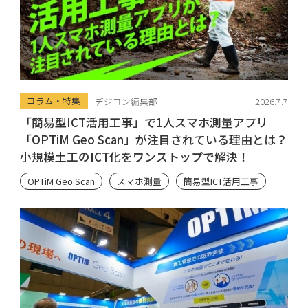
コラム・特集
デジコン編集部
2026.7.7
「簡易型ICT活用工事」で1人スマホ測量アプリ
「OPTiM Geo Scan」が注目されている理由とは？
小規模土工のICT化をワンストップで解決！
OPTiM Geo Scan
スマホ測量
簡易型ICT活用工事