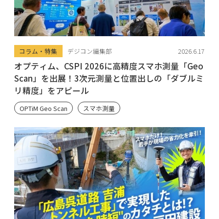
コラム・特集
デジコン編集部
2026.6.17
オプティム、CSPI 2026に高精度スマホ測量「Geo
Scan」を出展！3次元測量と位置出しの「ダブルミ
リ精度」をアピール
OPTiM Geo Scan
スマホ測量