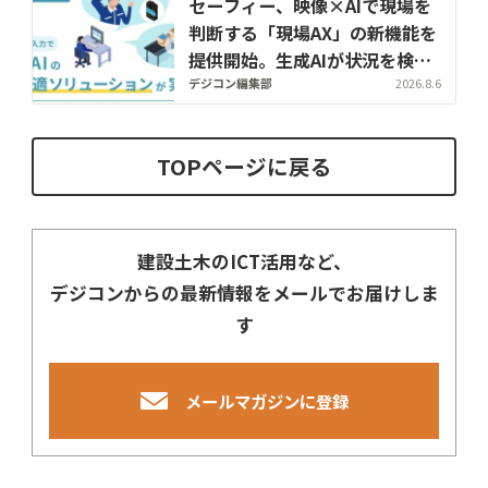
セーフィー、映像×AIで現場を
判断する「現場AX」の新機能を
提供開始。生成AIが状況を検知
し、過去映像もテキストで検索
デジコン編集部
2026.8.6
TOPページに戻る
建設土木のICT活用など、
デジコンからの最新情報をメールでお届けしま
す
メールマガジンに登録