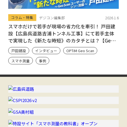
コラム・特集
デジコン編集部
2026.1.6
スマホだけで若手が現場の省力化を牽引！ 戸田建
設【広島呉道路吉浦トンネル工事】にて若手主体
で実現した《新たな時短》のカタチとは？【Geo
Scan ユーザーのシン・流儀】
戸田建設
インタビュー
OPTiM Geo Scan
スマホ測量
事例