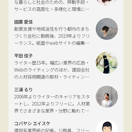
な暮らしと社会のための、移動手段・
サービスの高度化・多様化と環境につ
いて考える活動を行っている。自動車
國廣 愛佳
新聞社モビリティビジネス専門誌
創業支援や地域活性を行う都内のまち
『LIGARE』初代編集長を経て、2013年
づくり会社に勤務後、2019年よりフリ
に独立。国土交通省の「自転車の活用
ーランス。紙面やwebサイトの編集、
推進に向けた有識者会議」、「交通政
インタビューやコピーライティングな
策審議会交通体系分科会第15回地域公
平田 佳子
どの執筆を中心に、ジャンルを問わず
共交通部会」、「MaaS関連データ検
ライター歴15年。幅広い業界の広告・
活動。四国にある築100年の実家をど
討会」、SIP第2期自動運転（システム
Webのライティングのほか、建設会社
う生かすかが長年の悩み。
とサービスの拡張）ピアレビュー委員
の人材採用関連の取材・ライティング
会などの委員を歴任。
も多く手がける。祖父が土木・建設の
三浦 るり
仕事をしていたため、小さな頃から憧
2006年よりライターのキャリアをスタ
れあり。
ートし、2012年よりフリーに。人材業
界でさまざまな業界・分野に触れてき
た経験を活かし、幅広くライティング
コバヤシ エイスケ
を手掛ける。現在は特に建築や不動
建設系業界紙の記者。公務員、フリー
産、さらにはDX分野を探究中。