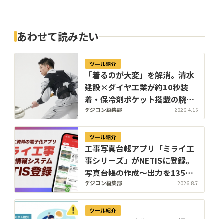
あわせて読みたい
ツール紹介
「着るのが大変」を解消。清水
建設×ダイヤ工業が約10秒装
着・保冷剤ポケット搭載の腕特
化型アシストスーツをフルモデ
デジコン編集部
2026.4.16
ルチェンジ
ツール紹介
工事写真台帳アプリ「ミライ工
事シリーズ」がNETISに登録。
写真台帳の作成〜出力を135分
から45分へ短縮
デジコン編集部
2026.8.7
ツール紹介