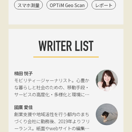
スマホ測量
OPTiM Geo Scan
レポート
楠田 悦子
モビリティ―ジャーナリスト。心豊か
な暮らしと社会のための、移動手段・
サービスの高度化・多様化と環境につ
いて考える活動を行っている。自動車
國廣 愛佳
新聞社モビリティビジネス専門誌
創業支援や地域活性を行う都内のまち
『LIGARE』初代編集長を経て、2013年
づくり会社に勤務後、2019年よりフリ
に独立。国土交通省の「自転車の活用
ーランス。紙面やwebサイトの編集、
推進に向けた有識者会議」、「交通政