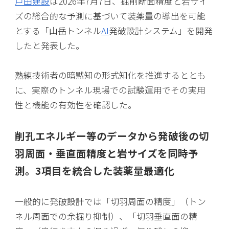
戸田建設
は2026年7月7日、掘削断面精度と岩サイ
ズの総合的な予測に基づいて装薬量の導出を可能
とする「山岳トンネル
AI
発破設計システム」を開発
したと発表した。
熟練技術者の暗黙知の形式知化を推進するととも
に、実際のトンネル現場での試験運用でその実用
性と機能の有効性を確認した。
削孔エネルギー等のデータから発破後の切
羽周面・垂直面精度と岩サイズを同時予
測。3項目を統合した装薬量最適化
一般的に発破設計では「切羽周面の精度」（トン
ネル周面での余掘り抑制）、「切羽垂直面の精