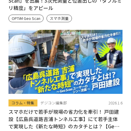
Scan」を出展！3次元測量と位置出しの「ダブルミ
リ精度」をアピール
OPTiM Geo Scan
スマホ測量
コラム・特集
デジコン編集部
2026.1.6
スマホだけで若手が現場の省力化を牽引！ 戸田建
設【広島呉道路吉浦トンネル工事】にて若手主体
で実現した《新たな時短》のカタチとは？【Geo