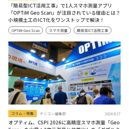
「簡易型ICT活用工事」で1人スマホ測量アプリ
「OPTiM Geo Scan」が注目されている理由とは？
小規模土工のICT化をワンストップで解決！
OPTiM Geo Scan
スマホ測量
簡易型ICT活用工事
コラム・特集
デジコン編集部
2026.6.17
オプティム、CSPI 2026に高精度スマホ測量「Geo