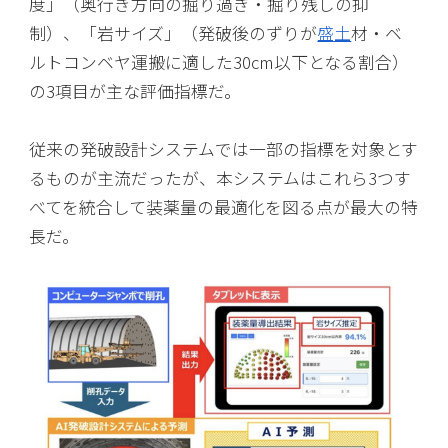
度」（奥行き方向の掘り過ぎ・掘り残しの抑
制）、「岩サイズ」（発破後のずりが
盛土
材・ベ
ルトコンベヤ運搬に適した30cm以下となる割合）
の3項目が主な評価指標だ。
従来の発破設計システムでは一部の指標を対象とす
るものが主流だったが、本システムはこれら3つす
べてを統合して装薬量の最適化を図る点が最大の特
長だ。