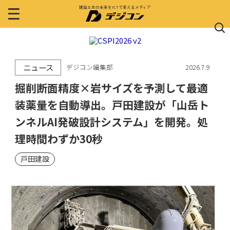
建設土木の未来をICTで変えるメディア
ニュース
デジコン編集部
2026.7.9
掘削断面精度×岩サイズを予測して最適
装薬量を自動導出。戸田建設が「山岳ト
ンネルAI発破設計システム」を開発。処
理時間わずか30秒
戸田建設