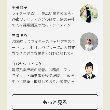
インタビューやコピーライティングな
策審議会交通体系分科会第15回地域公
平田 佳子
どの執筆を中心に、ジャンルを問わず
共交通部会」、「MaaS関連データ検
ライター歴15年。幅広い業界の広告・
活動。四国にある築100年の実家をど
討会」、SIP第2期自動運転（システム
Webのライティングのほか、建設会社
う生かすかが長年の悩み。
とサービスの拡張）ピアレビュー委員
の人材採用関連の取材・ライティング
会などの委員を歴任。
も多く手がける。祖父が土木・建設の
三浦 るり
仕事をしていたため、小さな頃から憧
2006年よりライターのキャリアをスタ
れあり。
ートし、2012年よりフリーに。人材業
界でさまざまな業界・分野に触れてき
た経験を活かし、幅広くライティング
コバヤシ エイスケ
を手掛ける。現在は特に建築や不動
建設系業界紙の記者。公務員、フリー
産、さらにはDX分野を探究中。
ライター・編集者を経て現職。行政を
中心に執筆・取材しており、物流や環
境、農政の分野も追いかけている。
もっと見る