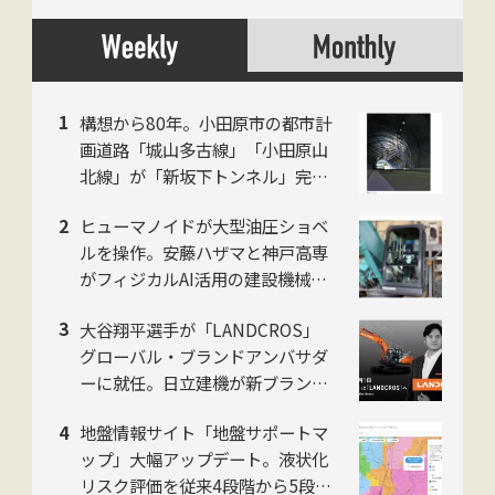
構想から80年。小田原市の都市計
画道路「城山多古線」「小田原山
北線」が「新坂下トンネル」完成
で開通、県西地域の南北軸に
ヒューマノイドが大型油圧ショベ
ルを操作。安藤ハザマと神戸高専
がフィジカルAI活用の建設機械自
動化で共同研究
大谷翔平選手が「LANDCROS」
グローバル・ブランドアンバサダ
ーに就任。日立建機が新ブランド
発表会をお台場で開催
地盤情報サイト「地盤サポートマ
ップ」大幅アップデート。液状化
リスク評価を従来4段階から5段階