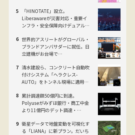
に刷新。ジャパンホームシールド
「HINOTATE」設立。
社
Liberawareが災害対応・重要イ
ンフラ・安全保障向けデュアルユ
ース国産無人機の子会社を8月設
世界的アスリートがグローバル・
立
ブランドアンバサダーに就任。日
立建機がお台場で
「LANDCROS」ブランド戦略を
清水建設ら、コンクリート自動吹
発表・巨大油圧ショベル乗車体験
付けシステム「ヘラクレス-
も
AUTO」をトンネル現場に適用。
粉じんの中でも吹付け厚を計測
累計調達額50億円に到達。
し、均質な自動吹付けを実現
Polyuseがみずほ銀行・商工中金
より11億円のデット調達・
「Polyuse One」のフィジカルAI
衛星データで地盤変動を可視化す
進化を加速
る「LIANA」に新プラン。だいち