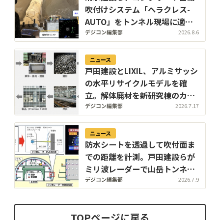
吹付けシステム「ヘラクレス-
AUTO」をトンネル現場に適
用。粉じんの中でも吹付け厚を
デジコン編集部
2026.8.6
計測し、均質な自動吹付けを実
現
ニュース
戸田建設とLIXIL、アルミサッシ
の水平リサイクルモデルを確
立。解体廃材を新研究棟のカー
テンウォールへ再生
デジコン編集部
2026.7.17
ニュース
防水シートを透過して吹付面ま
での距離を計測。戸田建設らが
ミリ波レーダーで山岳トンネル
覆工空間を自動計測する「マキ
デジコン編集部
2026.7.9
タテミエルカ」を開発
TOPページに戻る