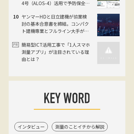
4号（ALOS-4）活用で予防保全を
迅速化。スカパーJSAT・ゼンリ
ヤンマーHDと日立建機が協業検
ン・日本工営の3社
討の基本合意書を締結。コンパク
ト建機専業とフルライン大手がタ
ッグ
簡易型ICT活用工事で「1人スマホ
測量アプリ」が注目されている理
由とは？
インタビュー
測量のことイチから解説