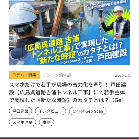
コラム・特集
デジコン編集部
2026.1.6
スマホだけで若手が現場の省力化を牽引！ 戸田建
設【広島呉道路吉浦トンネル工事】にて若手主体
で実現した《新たな時短》のカタチとは？【Geo
Scan ユーザーのシン・流儀】
戸田建設
インタビュー
OPTiM Geo Scan
スマホ測量
事例