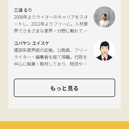
会などの委員を歴任。
も多く手がける。祖父が土木・建設の
三浦 るり
仕事をしていたため、小さな頃から憧
2006年よりライターのキャリアをスタ
れあり。
ートし、2012年よりフリーに。人材業
界でさまざまな業界・分野に触れてき
た経験を活かし、幅広くライティング
コバヤシ エイスケ
を手掛ける。現在は特に建築や不動
建設系業界紙の記者。公務員、フリー
産、さらにはDX分野を探究中。
ライター・編集者を経て現職。行政を
中心に執筆・取材しており、物流や環
境、農政の分野も追いかけている。
もっと見る