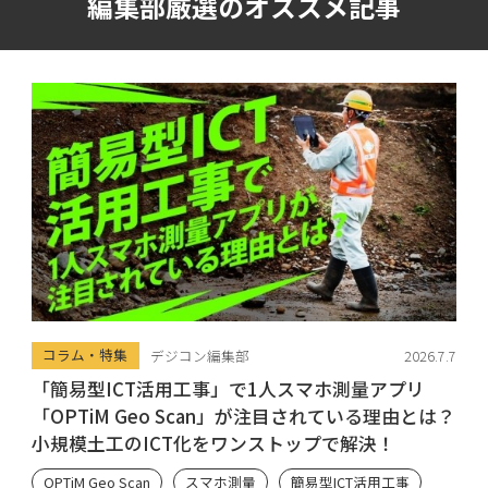
編集部厳選のオススメ記事
コラム・特集
デジコン編集部
2026.7.7
「簡易型ICT活用工事」で1人スマホ測量アプリ
「OPTiM Geo Scan」が注目されている理由とは？
小規模土工のICT化をワンストップで解決！
OPTiM Geo Scan
スマホ測量
簡易型ICT活用工事