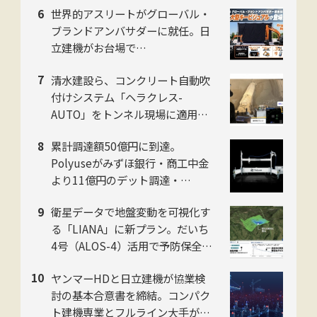
世界的アスリートがグローバル・
立
ブランドアンバサダーに就任。日
立建機がお台場で
「LANDCROS」ブランド戦略を
清水建設ら、コンクリート自動吹
発表・巨大油圧ショベル乗車体験
付けシステム「ヘラクレス-
も
AUTO」をトンネル現場に適用。
粉じんの中でも吹付け厚を計測
累計調達額50億円に到達。
し、均質な自動吹付けを実現
Polyuseがみずほ銀行・商工中金
より11億円のデット調達・
「Polyuse One」のフィジカルAI
衛星データで地盤変動を可視化す
進化を加速
る「LIANA」に新プラン。だいち
4号（ALOS-4）活用で予防保全を
迅速化。スカパーJSAT・ゼンリ
ヤンマーHDと日立建機が協業検
ン・日本工営の3社
討の基本合意書を締結。コンパク
ト建機専業とフルライン大手がタ