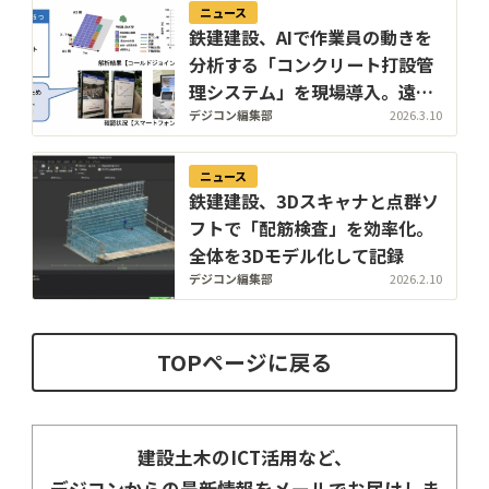
ニュース
鉄建建設、AIで作業員の動きを
分析する「コンクリート打設管
理システム」を現場導入。遠隔
からの品質管理を実現
デジコン編集部
2026.3.10
ニュース
鉄建建設、3Dスキャナと点群ソ
フトで「配筋検査」を効率化。
全体を3Dモデル化して記録
デジコン編集部
2026.2.10
TOPページに戻る
建設土木のICT活用など、