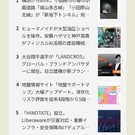
構想から80年。小田原市の都市計
画道路「城山多古線」「小田原山
北線」が「新坂下トンネル」完成
で開通、県西地域の南北軸に
ヒューマノイドが大型油圧ショベ
ルを操作。安藤ハザマと神戸高専
がフィジカルAI活用の建設機械自
動化で共同研究
大谷翔平選手が「LANDCROS」
グローバル・ブランドアンバサダ
ーに就任。日立建機が新ブランド
発表会をお台場で開催
地盤情報サイト「地盤サポートマ
ップ」大幅アップデート。液状化
リスク評価を従来4段階から5段階
に刷新。ジャパンホームシールド
「HINOTATE」設立。
社
Liberawareが災害対応・重要イ
ンフラ・安全保障向けデュアルユ
ース国産無人機の子会社を8月設