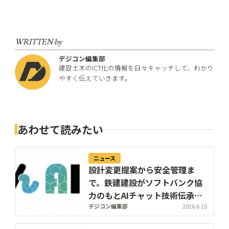
WRITTEN by
デジコン編集部
建設土木のICT化の情報を日々キャッチして、わかり
やすく伝えていきます。
あわせて読みたい
ニュース
設計変更提案から安全管理ま
で。鉄建建設がソフトバンク協
力のもとAIチャット技術伝承機
能を開発し社内公開
デジコン編集部
2026.6.15