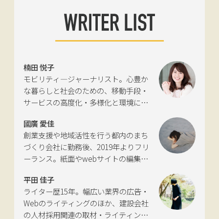
楠田 悦子
モビリティ―ジャーナリスト。心豊か
な暮らしと社会のための、移動手段・
サービスの高度化・多様化と環境につ
いて考える活動を行っている。自動車
國廣 愛佳
新聞社モビリティビジネス専門誌
創業支援や地域活性を行う都内のまち
『LIGARE』初代編集長を経て、2013年
づくり会社に勤務後、2019年よりフリ
に独立。国土交通省の「自転車の活用
ーランス。紙面やwebサイトの編集、
推進に向けた有識者会議」、「交通政
インタビューやコピーライティングな
策審議会交通体系分科会第15回地域公
平田 佳子
どの執筆を中心に、ジャンルを問わず
共交通部会」、「MaaS関連データ検
ライター歴15年。幅広い業界の広告・
活動。四国にある築100年の実家をど
討会」、SIP第2期自動運転（システム
Webのライティングのほか、建設会社
う生かすかが長年の悩み。
とサービスの拡張）ピアレビュー委員
の人材採用関連の取材・ライティング