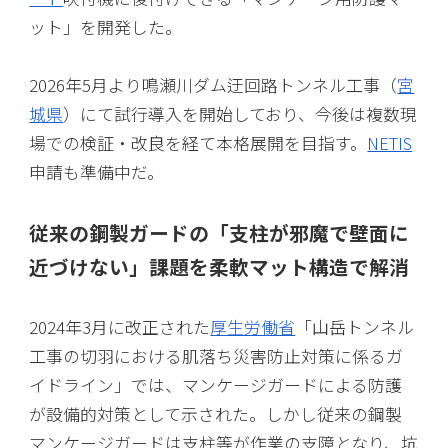
ット」を開発した。
2026年5月より鳴瀬川ダム迂回路トンネル工事（
宮
城県
）にて試行導入を開始しており、今後は複数現
場での検証・改良を経て本格展開を目指す。
NETIS
申請も準備中だ。
従来の鋼製ガードの「支柱が邪魔で壁面に
近づけない」課題を柔軟マット構造で解消
2024年3月に改正された
厚生労働省
「山岳トンネル
工事の切羽における肌落ち災害防止対策に係るガ
イドライン」では、マンケージガードによる防護
が設備的対策として示された。しかし従来の鋼製
マンケージガードは支柱等が作業の支障となり、坑