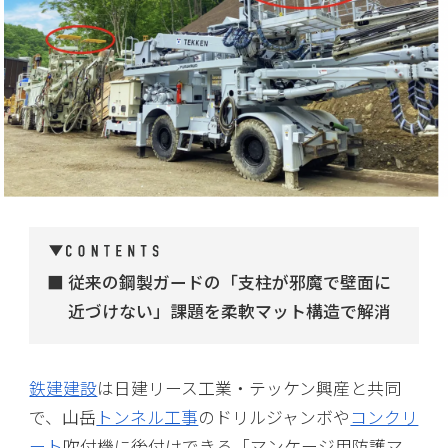
従来の鋼製ガードの「支柱が邪魔で壁面に
近づけない」課題を柔軟マット構造で解消
鉄建建設
は日建リース工業・テッケン興産と共同
で、山岳
トンネル工事
のドリルジャンボや
コンクリ
ート
吹付機に後付けできる「マンケージ用防護マ