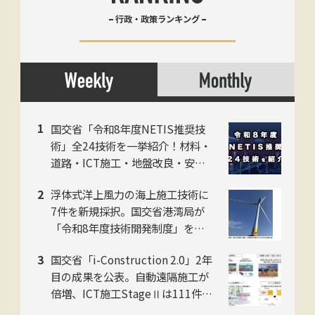
行政・政策ランキング
国交省「令和8年度NETIS推奨技
術」全24技術を一挙紹介！材料・
道路・ICT施工・地盤改良・安全
防災の5カテゴリに分けて解説！
浮体式洋上風力の海上施工技術に
7件を新規採択。国交省港湾局が
「令和8年度技術開発制度」を公
表
国交省「i-Construction 2.0」2年
目の成果を公表。自動遠隔施工が
倍増、ICT施工StageⅡは111件に
拡大