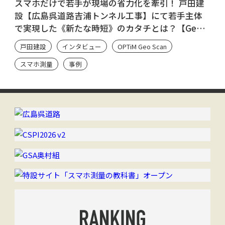
スマホだけで若手が現場の省力化を牽引！ 戸田建
設【広島呉道路吉浦トンネル工事】にて若手主体
で実現した《新たな時短》のカタチとは？【Geo
Scan ユーザーのシン・流儀】
戸田建設
インタビュー
OPTiM Geo Scan
スマホ測量
事例