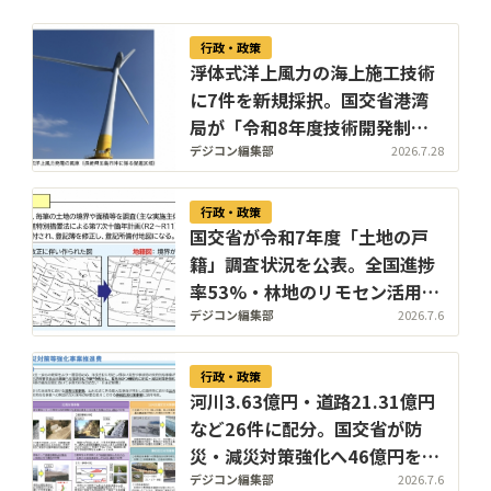
行政・政策
浮体式洋上風力の海上施工技術
に7件を新規採択。国交省港湾
局が「令和8年度技術開発制
度」を公表
デジコン編集部
2026.7.28
行政・政策
国交省が令和7年度「土地の戸
籍」調査状況を公表。全国進捗
率53%・林地のリモセン活用は
36%に倍増。リモートセンシン
デジコン編集部
2026.7.6
グ活用で林地の地籍調査が加速
行政・政策
河川3.63億円・道路21.31億円
など26件に配分。国交省が防
災・減災対策強化へ46億円を令
和8年度第1回配分
デジコン編集部
2026.7.6