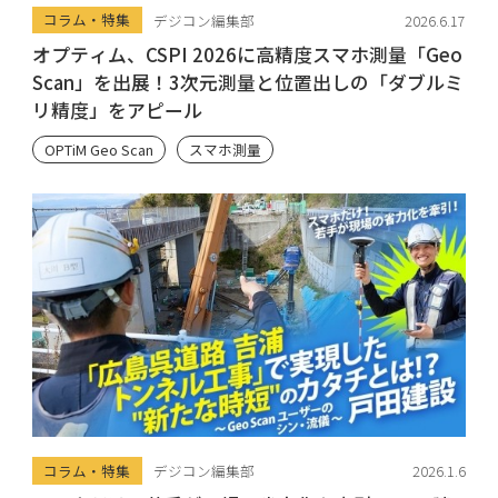
コラム・特集
デジコン編集部
2026.6.17
オプティム、CSPI 2026に高精度スマホ測量「Geo
Scan」を出展！3次元測量と位置出しの「ダブルミ
リ精度」をアピール
OPTiM Geo Scan
スマホ測量
コラム・特集
デジコン編集部
2026.1.6