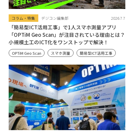
コラム・特集
デジコン編集部
2026.7.7
「簡易型ICT活用工事」で1人スマホ測量アプリ
「OPTiM Geo Scan」が注目されている理由とは？
小規模土工のICT化をワンストップで解決！
OPTiM Geo Scan
スマホ測量
簡易型ICT活用工事