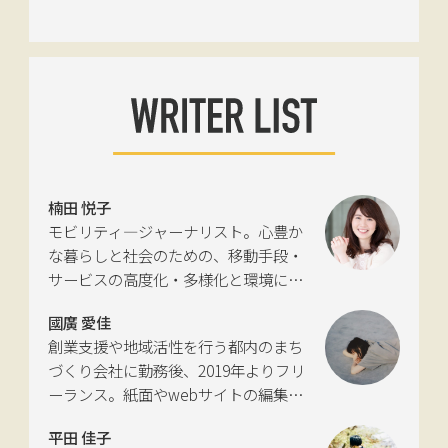
楠田 悦子
モビリティ―ジャーナリスト。心豊か
な暮らしと社会のための、移動手段・
サービスの高度化・多様化と環境につ
いて考える活動を行っている。自動車
國廣 愛佳
新聞社モビリティビジネス専門誌
創業支援や地域活性を行う都内のまち
『LIGARE』初代編集長を経て、2013年
づくり会社に勤務後、2019年よりフリ
に独立。国土交通省の「自転車の活用
ーランス。紙面やwebサイトの編集、
推進に向けた有識者会議」、「交通政
インタビューやコピーライティングな
策審議会交通体系分科会第15回地域公
平田 佳子
どの執筆を中心に、ジャンルを問わず
共交通部会」、「MaaS関連データ検