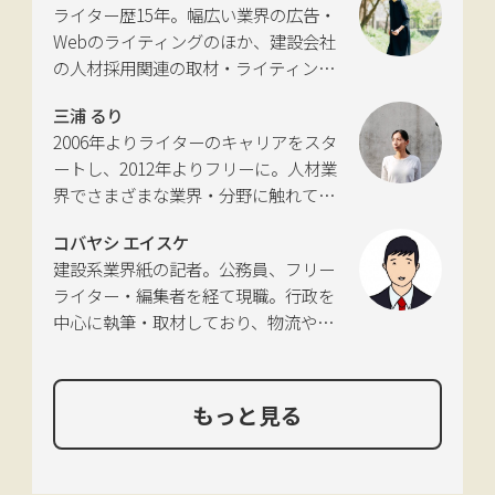
ライター歴15年。幅広い業界の広告・
活動。四国にある築100年の実家をど
討会」、SIP第2期自動運転（システム
Webのライティングのほか、建設会社
う生かすかが長年の悩み。
とサービスの拡張）ピアレビュー委員
の人材採用関連の取材・ライティング
会などの委員を歴任。
も多く手がける。祖父が土木・建設の
三浦 るり
仕事をしていたため、小さな頃から憧
2006年よりライターのキャリアをスタ
れあり。
ートし、2012年よりフリーに。人材業
界でさまざまな業界・分野に触れてき
た経験を活かし、幅広くライティング
コバヤシ エイスケ
を手掛ける。現在は特に建築や不動
建設系業界紙の記者。公務員、フリー
産、さらにはDX分野を探究中。
ライター・編集者を経て現職。行政を
中心に執筆・取材しており、物流や環
境、農政の分野も追いかけている。
もっと見る