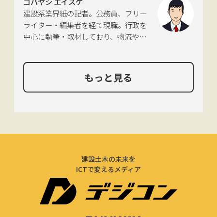
コバヤシ エイスケ
を手掛ける。現在は特に建築や不動
建設系業界紙の記者。公務員、フリー
産、さらにはDX分野を探究中。
ライター・編集者を経て現職。行政を
中心に執筆・取材しており、物流や環
境、農政の分野も追いかけている。
もっと見る
建設土木の未来を
ICTで変えるメディア