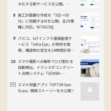
タ化する新サービスを公開。
NITACO社
施工計画書の作成を「3日→30
分」に短縮するAIを公開。全29業
種に対応。NITACO社
パスコ、IoTインフラ遠隔監視サ
ービス「Infra Eye」の特許を取
得。構造物の変位を24時間計測
し、インフラ監視の人手不足を解
スマホ撮影×AI解析でひび割れを
消
自動検出。イクシスがコンクリー
ト点検システム「GENBA-
Doctor」を提供開始
スマホ測量アプリ『OPTiM Geo
Scan』開発ストーリーを大公開！