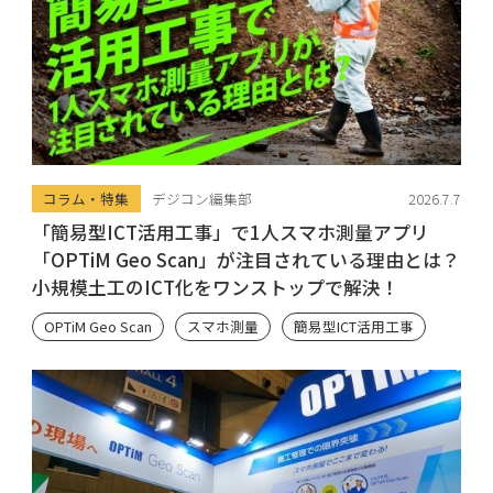
コラム・特集
デジコン編集部
2026.7.7
「簡易型ICT活用工事」で1人スマホ測量アプリ
「OPTiM Geo Scan」が注目されている理由とは？
小規模土工のICT化をワンストップで解決！
OPTiM Geo Scan
スマホ測量
簡易型ICT活用工事