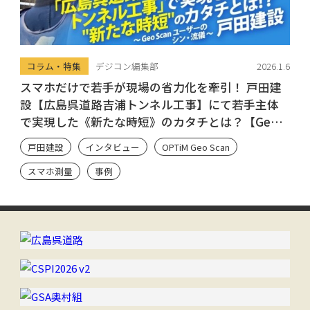
コラム・特集
デジコン編集部
2026.1.6
スマホだけで若手が現場の省力化を牽引！ 戸田建
設【広島呉道路吉浦トンネル工事】にて若手主体
で実現した《新たな時短》のカタチとは？【Geo
Scan ユーザーのシン・流儀】
戸田建設
インタビュー
OPTiM Geo Scan
スマホ測量
事例