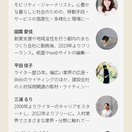
モビリティ―ジャーナリスト。心豊か
な暮らしと社会のための、移動手段・
サービスの高度化・多様化と環境につ
いて考える活動を行っている。自動車
國廣 愛佳
新聞社モビリティビジネス専門誌
創業支援や地域活性を行う都内のまち
『LIGARE』初代編集長を経て、2013年
づくり会社に勤務後、2019年よりフリ
に独立。国土交通省の「自転車の活用
ーランス。紙面やwebサイトの編集、
推進に向けた有識者会議」、「交通政
インタビューやコピーライティングな
策審議会交通体系分科会第15回地域公
平田 佳子
どの執筆を中心に、ジャンルを問わず
共交通部会」、「MaaS関連データ検
ライター歴15年。幅広い業界の広告・
活動。四国にある築100年の実家をど
討会」、SIP第2期自動運転（システム
Webのライティングのほか、建設会社
う生かすかが長年の悩み。
とサービスの拡張）ピアレビュー委員
の人材採用関連の取材・ライティング
会などの委員を歴任。
も多く手がける。祖父が土木・建設の
三浦 るり
仕事をしていたため、小さな頃から憧
2006年よりライターのキャリアをスタ
れあり。
ートし、2012年よりフリーに。人材業
界でさまざまな業界・分野に触れてき
た経験を活かし、幅広くライティング