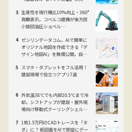
せない〙
生産性を現行機比10%向上・360°
鳥瞰表示。コベルコ建機が後方超
小旋回油圧ショベル
「SK225SR」「SK235SR」を販
ゼンリンデータコム。AIで簡単に
売開始
オリジナル地図を作成できる「デ
ザイン地図AI」を無償公開。自然
言語対話でデザイン編集可能
スマホ・タブレットをフル活用！
建設現場で役立つアプリ7選
外気温38℃でも内部20.5℃まで冷
却。シフトアップが建設・屋外現
場向け移動式クーリングシェルタ
ー「ユニコンCOOL」2026年モデ
1枚1.5万円のCADトレースを「タ
ルを提供開始
ダ」に？ 紙図面をAIで即座にデー