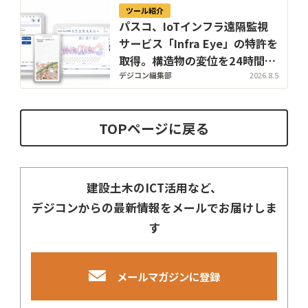
ツール紹介
パスコ、IoTインフラ遠隔監視
サービス「Infra Eye」の特許を
取得。構造物の変位を24時間計
測し、インフラ監視の人手不足
デジコン編集部
2026.8.5
を解消
TOPページに戻る
建設土木のICT活用など、
デジコンからの最新情報をメールでお届けしま
す
メールマガジンに登録