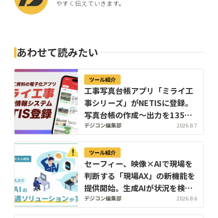
やすく伝えていきます。
あわせて読みたい
ツール紹介
工事写真台帳アプリ「ミライ工
事シリーズ」がNETISに登録。
写真台帳の作成〜出力を135分
から45分へ短縮
デジコン編集部
2026.8.7
ツール紹介
セーフィー、映像×AIで現場を
判断する「現場AX」の新機能を
提供開始。生成AIが状況を検知
し、過去映像もテキストで検索
デジコン編集部
2026.8.6