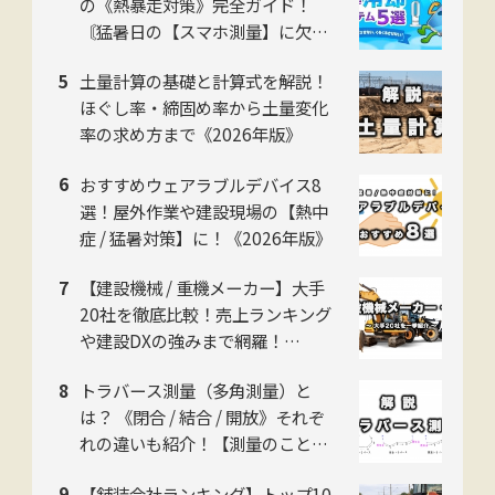
の《熱暴走対策》完全ガイド！
〘猛暑日の【スマホ測量】に欠か
せない〙
土量計算の基礎と計算式を解説！
ほぐし率・締固め率から土量変化
率の求め方まで《2026年版》
おすすめウェアラブルデバイス8
選！屋外作業や建設現場の【熱中
症 / 猛暑対策】に！《2026年版》
【建設機械 / 重機メーカー】大手
20社を徹底比較！売上ランキング
や建設DXの強みまで網羅！
【2026年版】
トラバース測量（多角測量）と
は？ 《閉合 / 結合 / 開放》それぞ
れの違いも紹介！【測量のことイ
チから解説】
【舗装会社ランキング】トップ10