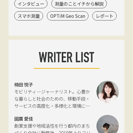
インタビュー
測量のことイチから解説
スマホ測量
OPTiM Geo Scan
レポート
楠田 悦子
モビリティ―ジャーナリスト。心豊か
な暮らしと社会のための、移動手段・
サービスの高度化・多様化と環境につ
いて考える活動を行っている。自動車
國廣 愛佳
新聞社モビリティビジネス専門誌
創業支援や地域活性を行う都内のまち
『LIGARE』初代編集長を経て、2013年
づくり会社に勤務後、2019年よりフリ