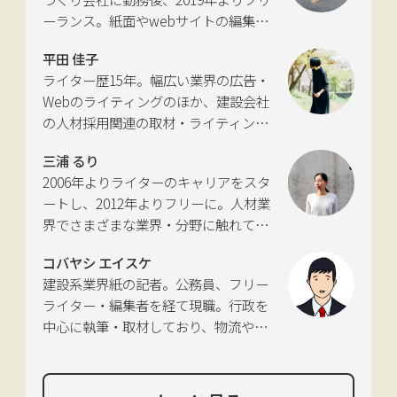
に独立。国土交通省の「自転車の活用
ーランス。紙面やwebサイトの編集、
推進に向けた有識者会議」、「交通政
インタビューやコピーライティングな
策審議会交通体系分科会第15回地域公
平田 佳子
どの執筆を中心に、ジャンルを問わず
共交通部会」、「MaaS関連データ検
ライター歴15年。幅広い業界の広告・
活動。四国にある築100年の実家をど
討会」、SIP第2期自動運転（システム
Webのライティングのほか、建設会社
う生かすかが長年の悩み。
とサービスの拡張）ピアレビュー委員
の人材採用関連の取材・ライティング
会などの委員を歴任。
も多く手がける。祖父が土木・建設の
三浦 るり
仕事をしていたため、小さな頃から憧
2006年よりライターのキャリアをスタ
れあり。
ートし、2012年よりフリーに。人材業
界でさまざまな業界・分野に触れてき
た経験を活かし、幅広くライティング
コバヤシ エイスケ
を手掛ける。現在は特に建築や不動
建設系業界紙の記者。公務員、フリー
産、さらにはDX分野を探究中。
ライター・編集者を経て現職。行政を
中心に執筆・取材しており、物流や環
境、農政の分野も追いかけている。