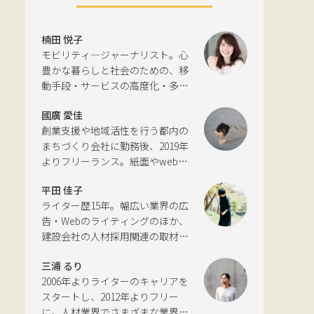
楠田 悦子
モビリティ―ジャーナリスト。心
豊かな暮らしと社会のための、移
動手段・サービスの高度化・多様
化と環境について考える活動を行
國廣 愛佳
っている。自動車新聞社モビリテ
創業支援や地域活性を行う都内の
ィビジネス専門誌『LIGARE』初代
まちづくり会社に勤務後、2019年
編集長を経て、2013年に独立。国
よりフリーランス。紙面やwebサ
土交通省の「自転車の活用推進に
イトの編集、インタビューやコピ
向けた有識者会議」、「交通政策
平田 佳子
ーライティングなどの執筆を中心
審議会交通体系分科会第15回地域
ライター歴15年。幅広い業界の広
に、ジャンルを問わず活動。四国
公共交通部会」、「MaaS関連デー
告・Webのライティングのほか、
にある築100年の実家をどう生かす
タ検討会」、SIP第2期自動運転
建設会社の人材採用関連の取材・
かが長年の悩み。
（システムとサービスの拡張）ピ
ライティングも多く手がける。祖
アレビュー委員会などの委員を歴
三浦 るり
父が土木・建設の仕事をしていた
任。
2006年よりライターのキャリアを
ため、小さな頃から憧れあり。
スタートし、2012年よりフリー
に。人材業界でさまざまな業界・