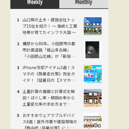
山口県の土木・建設会社トッ
プ15社を紹介！ 〜 海峡と工業
地帯が育てたインフラ大国 〜
構想から80年。小田原市の都
市計画道路「城山多古線」
「小田原山北線」が「新坂下
トンネル」完成で開通、県西
iPhone冷却アイテム5選！ス
地域の南北軸に
マホの《熱暴走対策》完全ガ
イド！〘猛暑日の【スマホ測
量】に欠かせない〙
土量計算の基礎と計算式を解
説！ほぐし率・締固め率から
土量変化率の求め方まで
《2026年版》
おすすめウェアラブルデバイ
ス8選！屋外作業や建設現場の
【熱中症 / 猛暑対策】に！