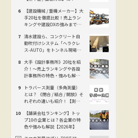
《2026年版》
【建設機械 / 重機メーカー】大
手20社を徹底比較！売上ラン
キングや建設DXの強みまで網
羅！【2026年版】
清水建設ら、コンクリート自
動吹付けシステム「ヘラクレ
ス-AUTO」をトンネル現場に
適用。粉じんの中でも吹付け
大手《設計事務所》20社を紹
厚を計測し、均質な自動吹付
介！〜売上ランキングや各設
けを実現
計事務所の特色・強みも解
説！〜
トラバース測量（多角測量）
とは？ 《閉合 / 結合 / 開放》そ
れぞれの違いも紹介！【測量
のことイチから解説】
【舗装会社ランキング】トッ
プ10の企業とは？各企業の特
色や強みも解説【2026年】