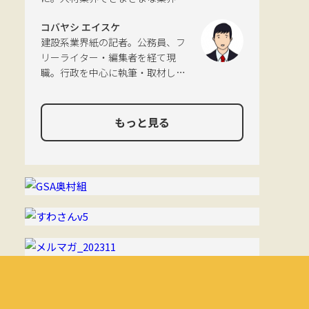
分野に触れてきた経験を活かし、
コバヤシ エイスケ
幅広くライティングを手掛ける。
建設系業界紙の記者。公務員、フ
現在は特に建築や不動産、さらに
リーライター・編集者を経て現
はDX分野を探究中。
職。行政を中心に執筆・取材して
おり、物流や環境、農政の分野も
追いかけている。
もっと見る