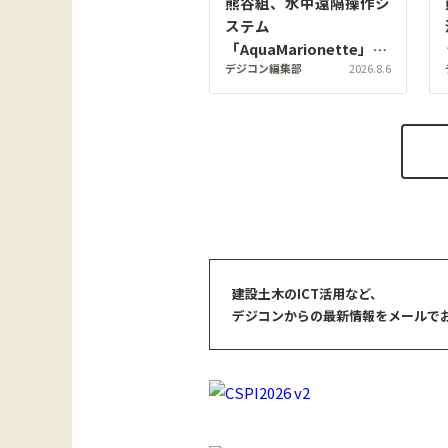
熊谷組、水中遠隔操作シ
ステム
「AquaMarionette」の
デジコン編集部
2026.8.6
実証に成功。水深32m
で数cm精度の絶対座標
計測と確実な水中接合を
実現
建設土木のICT活用など、
デジコンからの最新情報をメールで