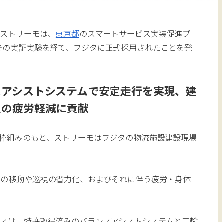
ストリーモは、
東京都
のスマートサービス実装促進プ
kyo」での実証実験を経て、フジタに正式採用されたことを発
スアシストシステムで安定走行を実現、建
員の疲労軽減に貢献
kyo」の枠組みのもと、ストリーモはフジタの物流施設建設現場
員の移動や巡視の省力化、およびそれに伴う疲労・身体
。
ティは、特許取得済みのバランスアシストシステムと三輪