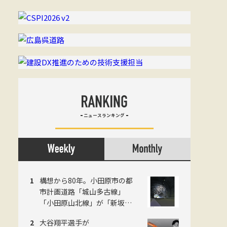
ニュースランキング
構想から80年。小田原市の都
市計画道路「城山多古線」
「小田原山北線」が「新坂下
トンネル」完成で開通、県西
大谷翔平選手が
地域の南北軸に