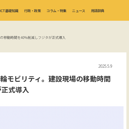
ICT基礎知識
行政・政策
コラム・特集
ニュース
用語辞典
の移動時間を40％削減しフジタが正式導入
2025.5.9
三輪モビリティ。建設現場の移動時間
が正式導入