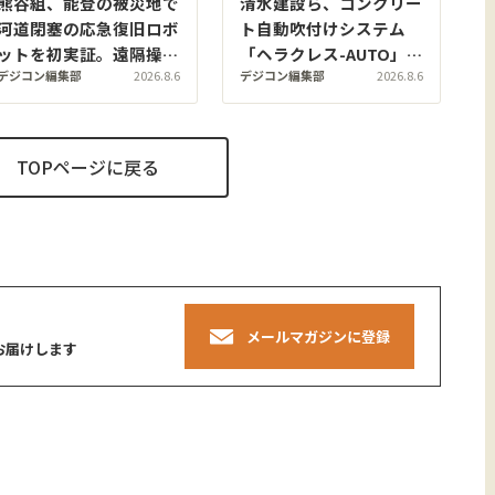
熊谷組、能登の被災地で
清水建設ら、コンクリー
河道閉塞の応急復旧ロボ
ト自動吹付けシステム
ットを初実証。遠隔操作
「ヘラクレス-AUTO」を
デジコン編集部
2026.8.6
デジコン編集部
2026.8.6
で水際に排水ポンプを安
トンネル現場に適用。粉
全に設置
じんの中でも吹付け厚を
計測し、均質な自動吹付
けを実現
TOPページに戻る
メールマガジンに登録
お届けします