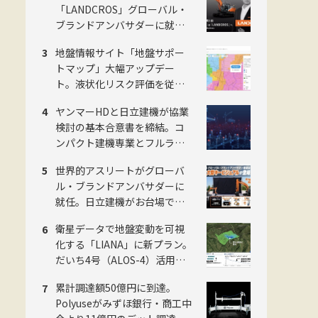
「LANDCROS」グローバル・
ブランドアンバサダーに就
任。日立建機が新ブランド発
地盤情報サイト「地盤サポー
表会をお台場で開催
トマップ」大幅アップデー
ト。液状化リスク評価を従来4
段階から5段階に刷新。ジャパ
ヤンマーHDと日立建機が協業
ンホームシールド社
検討の基本合意書を締結。コ
ンパクト建機専業とフルライ
ン大手がタッグ
世界的アスリートがグローバ
ル・ブランドアンバサダーに
就任。日立建機がお台場で
「LANDCROS」ブランド戦略
衛星データで地盤変動を可視
を発表・巨大油圧ショベル乗
化する「LIANA」に新プラン。
車体験も
だいち4号（ALOS-4）活用で
予防保全を迅速化。スカパー
累計調達額50億円に到達。
JSAT・ゼンリン・日本工営の
Polyuseがみずほ銀行・商工中
3社