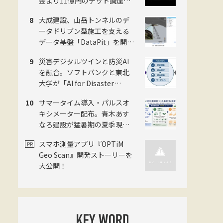
金より11億円のデット調達・
「Polyuse One」のフィジカル
大成建設、山岳トンネルのデ
AI進化を加速
ータドリブン型施工を支える
データ基盤「DataPit」を開
発。BIM/CIMモデルの作成時間
災害デジタルツインと防災AI
を月3日から5分へ短縮
を融合。ソフトバンクと東北
大学が「AI for Disaster
Science共創研究所」を8月1日
サマータイム導入・パルスオ
に設立
キシメーター配布。青木あす
なろ建設が猛暑期の夏季現場
閉所実証を国内モデル現場で
スマホ測量アプリ『OPTiM
開始
Geo Scan』開発ストーリーを
大公開！