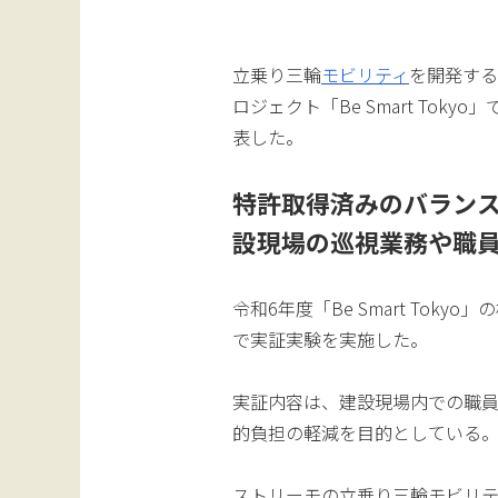
立乗り三輪
モビリティ
を開発する
ロジェクト「Be Smart To
表した。
特許取得済みのバラン
設現場の巡視業務や職
令和6年度「Be Smart To
で実証実験を実施した。
実証内容は、建設現場内での職
的負担の軽減を目的としている
ストリーモの立乗り三輪モビリ