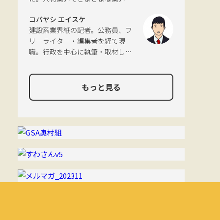
分野に触れてきた経験を活かし、
コバヤシ エイスケ
幅広くライティングを手掛ける。
建設系業界紙の記者。公務員、フ
現在は特に建築や不動産、さらに
リーライター・編集者を経て現
はDX分野を探究中。
職。行政を中心に執筆・取材して
おり、物流や環境、農政の分野も
追いかけている。
もっと見る