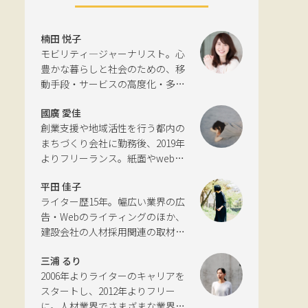
楠田 悦子
モビリティ―ジャーナリスト。心
豊かな暮らしと社会のための、移
動手段・サービスの高度化・多様
化と環境について考える活動を行
國廣 愛佳
っている。自動車新聞社モビリテ
創業支援や地域活性を行う都内の
ィビジネス専門誌『LIGARE』初代
まちづくり会社に勤務後、2019年
編集長を経て、2013年に独立。国
よりフリーランス。紙面やwebサ
土交通省の「自転車の活用推進に
イトの編集、インタビューやコピ
向けた有識者会議」、「交通政策
平田 佳子
ーライティングなどの執筆を中心
審議会交通体系分科会第15回地域
ライター歴15年。幅広い業界の広
に、ジャンルを問わず活動。四国
公共交通部会」、「MaaS関連デー
告・Webのライティングのほか、
にある築100年の実家をどう生かす
タ検討会」、SIP第2期自動運転
建設会社の人材採用関連の取材・
かが長年の悩み。
（システムとサービスの拡張）ピ
ライティングも多く手がける。祖
アレビュー委員会などの委員を歴
三浦 るり
父が土木・建設の仕事をしていた
任。
2006年よりライターのキャリアを
ため、小さな頃から憧れあり。
スタートし、2012年よりフリー
に。人材業界でさまざまな業界・