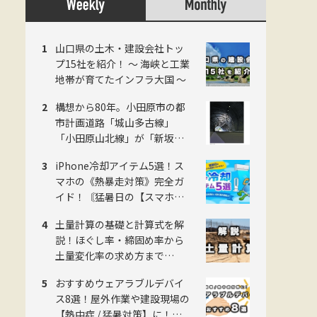
山口県の土木・建設会社トッ
プ15社を紹介！ 〜 海峡と工業
地帯が育てたインフラ大国 〜
構想から80年。小田原市の都
市計画道路「城山多古線」
「小田原山北線」が「新坂下
トンネル」完成で開通、県西
iPhone冷却アイテム5選！ス
地域の南北軸に
マホの《熱暴走対策》完全ガ
イド！〘猛暑日の【スマホ測
量】に欠かせない〙
土量計算の基礎と計算式を解
説！ほぐし率・締固め率から
土量変化率の求め方まで
《2026年版》
おすすめウェアラブルデバイ
ス8選！屋外作業や建設現場の
【熱中症 / 猛暑対策】に！