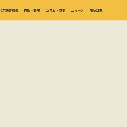
ICT基礎知識
行政・政策
コラム・特集
ニュース
用語辞典