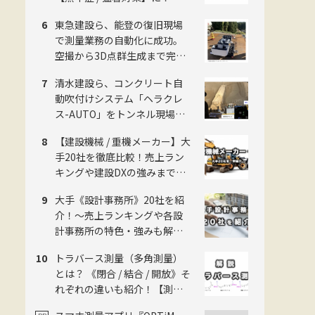
《2026年版》
東急建設ら、能登の復旧現場
で測量業務の自動化に成功。
空撮から3D点群生成まで完全
自動化し、工数を約50%削減
清水建設ら、コンクリート自
動吹付けシステム「ヘラクレ
ス-AUTO」をトンネル現場に
適用。粉じんの中でも吹付け
【建設機械 / 重機メーカー】大
厚を計測し、均質な自動吹付
手20社を徹底比較！売上ラン
けを実現
キングや建設DXの強みまで網
羅！【2026年版】
大手《設計事務所》20社を紹
介！〜売上ランキングや各設
計事務所の特色・強みも解
説！〜
トラバース測量（多角測量）
とは？ 《閉合 / 結合 / 開放》そ
れぞれの違いも紹介！【測量
のことイチから解説】