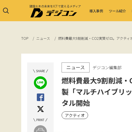
建設土木の未来をICTで変えるメディア
導入事例
ツール紹介
TOP
ニュース
燃料費最大9割削減・CO2実質ゼロ。アクテ
ニュース
デジコン編集部
SHARE
燃料費最大9割削減・
製「マルチハイブリ
タル開始
アクティオ
PRINT