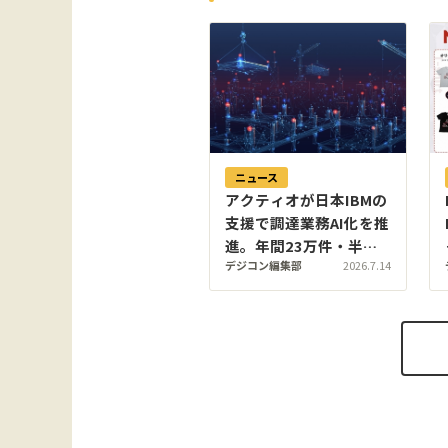
ニュース
アクティオが日本IBMの
支援で調達業務AI化を推
進。年間23万件・半数
デジコン編集部
2026.7.14
が都度見積の間接材調達
をエンドツーエンド自動
化