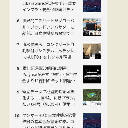
Liberawareが災害対応・重要
インフラ・安全保障向けデュ
アルユース国産無人機の子会
世界的アスリートがグローバ
社を8月設立
ル・ブランドアンバサダーに
就任。日立建機がお台場で
「LANDCROS」ブランド戦略
清水建設ら、コンクリート自
を発表・巨大油圧ショベル乗
動吹付けシステム「ヘラクレ
車体験も
ス-AUTO」をトンネル現場に
適用。粉じんの中でも吹付け
累計調達額50億円に到達。
厚を計測し、均質な自動吹付
Polyuseがみずほ銀行・商工中
けを実現
金より11億円のデット調達・
「Polyuse One」のフィジカル
衛星データで地盤変動を可視
AI進化を加速
化する「LIANA」に新プラン。
だいち4号（ALOS-4）活用で
予防保全を迅速化。スカパー
ヤンマーHDと日立建機が協業
JSAT・ゼンリン・日本工営の
検討の基本合意書を締結。コ
3社
ンパクト建機専業とフルライ