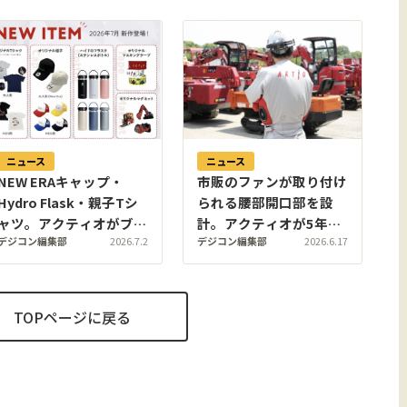
ニュース
ニュース
NEW ERAキャップ・
市販のファンが取り付け
Hydro Flask・親子Tシ
られる腰部開口部を設
ャツ。アクティオがブラ
計。アクティオが5年ぶ
デジコン編集部
2026.7.2
デジコン編集部
2026.6.17
ンドショップに建機モチ
りに夏用つなぎを「ファ
ーフのライフスタイルグ
ン付つなぎ」にリニュー
ッズ5アイテムを追加
アル
TOPページに戻る