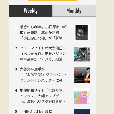
構想から80年。小田原市の都
市計画道路「城山多古線」
「小田原山北線」が「新坂下
トンネル」完成で開通、県西
ヒューマノイドが大型油圧シ
地域の南北軸に
ョベルを操作。安藤ハザマと
神戸高専がフィジカルAI活用
の建設機械自動化で共同研究
大谷翔平選手が
「LANDCROS」グローバル・
ブランドアンバサダーに就
任。日立建機が新ブランド発
地盤情報サイト「地盤サポー
表会をお台場で開催
トマップ」大幅アップデー
ト。液状化リスク評価を従来4
段階から5段階に刷新。ジャパ
「HINOTATE」設立。
ンホームシールド社