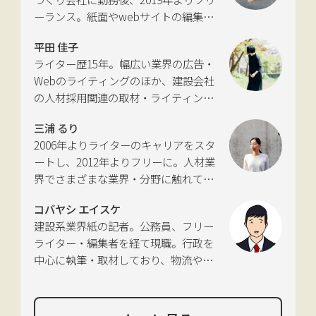
に独立。国土交通省の「自転車の活用
ーランス。紙面やwebサイトの編集、
推進に向けた有識者会議」、「交通政
インタビューやコピーライティングな
策審議会交通体系分科会第15回地域公
平田 佳子
どの執筆を中心に、ジャンルを問わず
共交通部会」、「MaaS関連データ検
ライター歴15年。幅広い業界の広告・
活動。四国にある築100年の実家をど
討会」、SIP第2期自動運転（システム
Webのライティングのほか、建設会社
う生かすかが長年の悩み。
とサービスの拡張）ピアレビュー委員
の人材採用関連の取材・ライティング
会などの委員を歴任。
も多く手がける。祖父が土木・建設の
三浦 るり
仕事をしていたため、小さな頃から憧
2006年よりライターのキャリアをスタ
れあり。
ートし、2012年よりフリーに。人材業
界でさまざまな業界・分野に触れてき
た経験を活かし、幅広くライティング
コバヤシ エイスケ
を手掛ける。現在は特に建築や不動
建設系業界紙の記者。公務員、フリー
産、さらにはDX分野を探究中。
ライター・編集者を経て現職。行政を
中心に執筆・取材しており、物流や環
境、農政の分野も追いかけている。