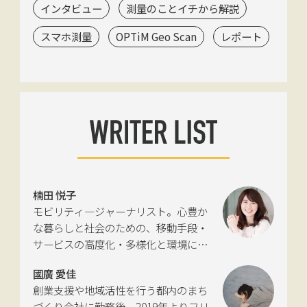
インタビュー
測量のことイチから解説
スマホ測量
OPTiM Geo Scan
レポート
楠田 悦子
モビリティ―ジャーナリスト。心豊か
な暮らしと社会のための、移動手段・
サービスの高度化・多様化と環境につ
いて考える活動を行っている。自動車
國廣 愛佳
新聞社モビリティビジネス専門誌
創業支援や地域活性を行う都内のまち
『LIGARE』初代編集長を経て、2013年
づくり会社に勤務後、2019年よりフリ