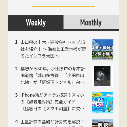
山口県の土木・建設会社トップ15
社を紹介！ 〜 海峡と工業地帯が育
てたインフラ大国 〜
構想から80年。小田原市の都市計
画道路「城山多古線」「小田原山
北線」が「新坂下トンネル」完成
で開通、県西地域の南北軸に
iPhone冷却アイテム5選！スマホ
の《熱暴走対策》完全ガイド！
〘猛暑日の【スマホ測量】に欠か
せない〙
土量計算の基礎と計算式を解説！