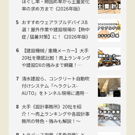
ほぐし率・締固め率から土量変化
率の求め方まで《2026年版》
おすすめウェアラブルデバイス8
選！屋外作業や建設現場の【熱中
症 / 猛暑対策】に！《2026年版》
【建設機械 / 重機メーカー】大手
20社を徹底比較！売上ランキング
や建設DXの強みまで網羅！
【2026年版】
清水建設ら、コンクリート自動吹
付けシステム「ヘラクレス-
AUTO」をトンネル現場に適用。
粉じんの中でも吹付け厚を計測
大手《設計事務所》20社を紹
し、均質な自動吹付けを実現
介！〜売上ランキングや各設計事
務所の特色・強みも解説！〜
トラバース測量（多角測量）と