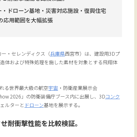
ー・ドローン基地・災害対応施設・復興住宅
の応用範囲を大幅拡張
カー・セレンディクス（
兵庫県
西宮市）は、建設用3Dプ
構造体および特殊処理を施した素材を対象とする飛翔体
される世界最大級の航空
宇宙
・防衛産業展示会
nal Airshow 2026」の防衛装備庁ブース内に出展し、3D
コンク
シェルターと
ドローン
基地を展示する。
させ耐衝撃性能を比較検証。