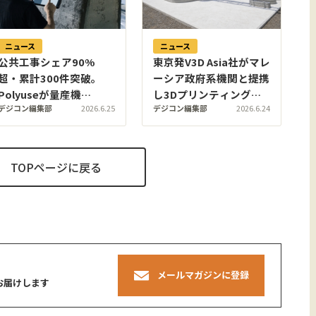
ニュース
ニュース
公共工事シェア90%
東京発V3D Asia社がマレ
超・累計300件突破。
ーシア政府系機関と提携
Polyuseが量産機
し3Dプリンティング建
デジコン編集部
2026.6.25
デジコン編集部
2026.6.24
「Polyuse One」を年内
築の国家標準策定へ
100台体制へ拡大
TOPページに戻る
メールマガジンに登録
お届けします