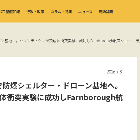
ICT基礎知識
行政・政策
コラム・特集
ニュース
用語辞典
基地へ。セレンディクスが飛翔体衝突実験に成功しFarnborough航空ショーへ出
2026.7.8
で防爆シェルター・ドローン基地へ。
衝突実験に成功しFarnborough航