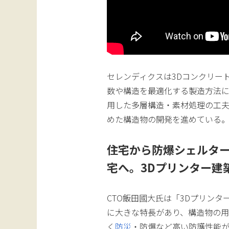
セレンディクスは3Dコンクリー
数や構造を最適化する製造方法
用した多層構造・素材処理の工
めた構造物の開発を進めている
住宅から防爆シェルタ
宅へ。3Dプリンター建
CTO飯田國大氏は「3Dプリン
に大きな特長があり、構造物の
く
防災
・防爆など高い防護性能