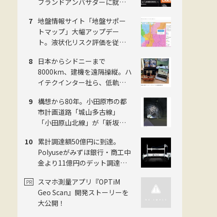
ブランドアンバサダーに就
任。日立建機が新ブランド発
地盤情報サイト「地盤サポー
表会をお台場で開催
トマップ」大幅アップデー
ト。液状化リスク評価を従来4
段階から5段階に刷新。ジャパ
日本からシドニーまで
ンホームシールド社
8000km、建機を遠隔操縦。ハ
イテクインター社ら、低軌道
衛星通信で世界初の超遠隔施
構想から80年。小田原市の都
工に成功
市計画道路「城山多古線」
「小田原山北線」が「新坂下
トンネル」完成で開通、県西
累計調達額50億円に到達。
地域の南北軸に
Polyuseがみずほ銀行・商工中
金より11億円のデット調達・
「Polyuse One」のフィジカル
スマホ測量アプリ『OPTiM
AI進化を加速
Geo Scan』開発ストーリーを
大公開！