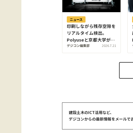
ニュース
印刷しながら残存空隙を
リアルタイム検出。
Polyuseと京都大学が国
デジコン編集部
2026.7.21
交省SBIRに採択・建設
用3Dプリンタの完全自
動運転を目指す
建設土木のICT活用など、
デジコンからの最新情報をメールで