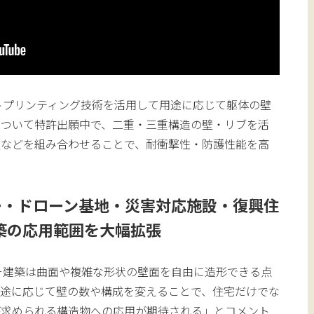
トプリンティング技術を活用して用途に応じて躯体の壁
について特許出願中で、二重・三重構造の壁・リブを活
夫などを組み合わせることで、耐衝撃性・防護性能を高
。
ー・ドローン基地・災害対応施設・復興住
築の応用範囲を大幅拡張
ター建築は曲面や複雑な形状の壁面を自由に造形できる点
用途に応じて壁の数や構成を変えることで、住宅だけでな
が求められる構造物への応用が期待される」とコメント