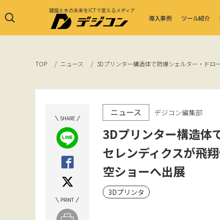
建設土木の未来をICTで変えるメディア
導入事例
ツール紹介
TOP
ニュース
3Dプリンター構造体で防爆シェルター・ドローン
ニュース
デジコン編集部
SHARE
3Dプリンター構造体
セレンディクスが飛翔体
空ショーへ出展
3Dプリンタ
PRINT