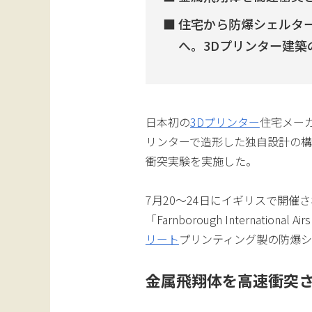
住宅から防爆シェルタ
へ。3Dプリンター建築
日本初の
3Dプリンター
住宅メー
リンターで造形した独自設計の
衝突実験を実施した。
7月20〜24日にイギリスで開催
「Farnborough Internatio
リート
プリンティング製の防爆
金属飛翔体を高速衝突