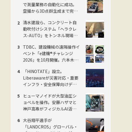
で測量業務の自動化に成功。
空撮から3D点群生成まで完全
自動化し、工数を約50%削減
清水建設ら、コンクリート自
動吹付けシステム「ヘラクレ
ス-AUTO」をトンネル現場に
適用。粉じんの中でも吹付け
TDBC、建設機械の遠隔操作イ
厚を計測し、均質な自動吹付
ベント「e建機®チャレンジ
けを実現
2026」を10月開催。六本木か
ら千葉の油圧ショベルを操作
「HINOTATE」設立。
Liberawareが災害対応・重要
インフラ・安全保障向けデュ
アルユース国産無人機の子会
ヒューマノイドが大型油圧シ
社を8月設立
ョベルを操作。安藤ハザマと
神戸高専がフィジカルAI活用
の建設機械自動化で共同研究
大谷翔平選手が
「LANDCROS」グローバル・