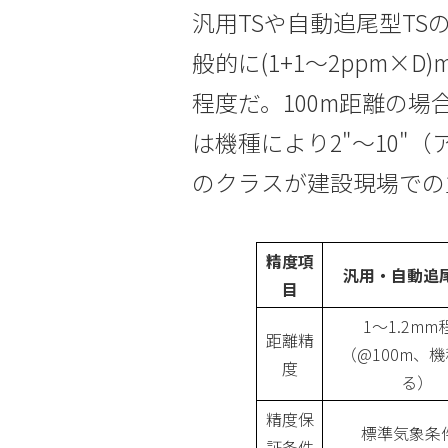
汎用TSや自動追尾型T
般的に(1+1〜2ppm×
程度だ。100m距離の場
は機種により2"〜10"
のクラスが建設現場での
精度項
汎用・自動追尾
目
1〜1.2mm
距離精
（@100m、
度
る）
精度保
標準気象条
証条件