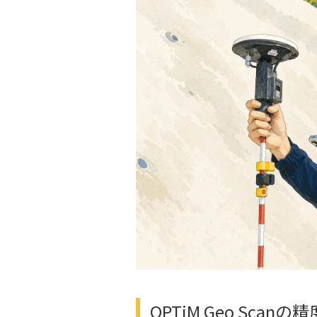
OPTiM Geo Scanの精