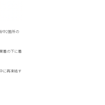
背中2箇所の
業着の下に着
憩中に再凍結す