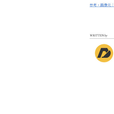
参考・画像元：
WRITTEN by