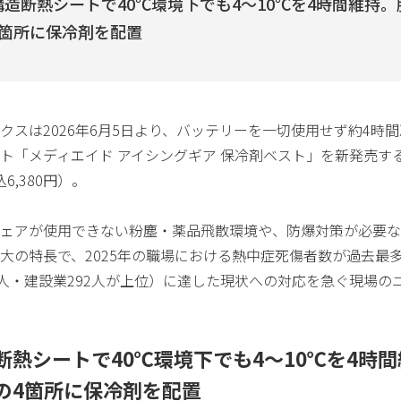
構造断熱シートで40℃環境下でも4〜10℃を4時間維持
4箇所に保冷剤を配置
クスは2026年6月5日より、バッテリーを一切使用せず約4時
ト「メディエイド アイシングギア 保冷剤ベスト」を新発売す
込6,380円）。
ェアが使用できない粉塵・薬品飛散環境や、防爆対策が必要な
大の特長で、2025年の職場における熱中症死傷者数が過去最多の
5人・建設業292人が上位）に達した現状への対応を急ぐ現場の
断熱シートで40℃環境下でも4〜10℃を4時
の4箇所に保冷剤を配置