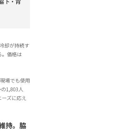
。脇下・背
間冷却が持続す
る。価格は
現場でも使用
1,803人
ニーズに応え
間維持。脇