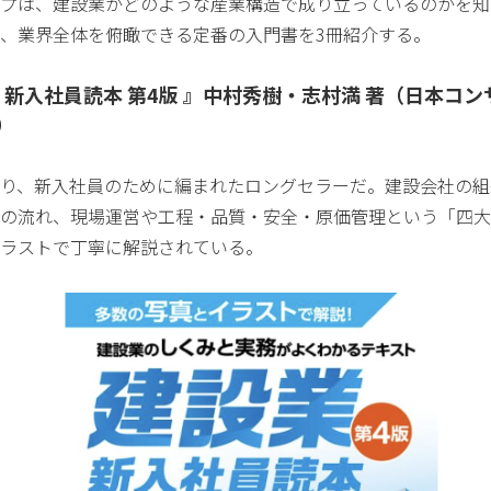
プは、建設業がどのような産業構造で成り立っているのかを知
、業界全体を俯瞰できる定番の入門書を3冊紹介する。
業 新入社員読本 第4版 』中村秀樹・志村満 著（日本コ
）
り、新入社員のために編まれたロングセラーだ。建設会社の組
の流れ、現場運営や工程・品質・安全・原価管理という「四大
ラストで丁寧に解説されている。