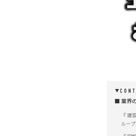
業界
『 建
ループ