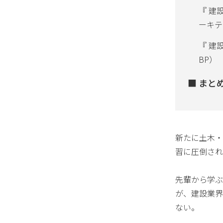
『 建
ーキテ
『 建
BP）
まとめ
新たに土木・
習に圧倒され
先輩から学ぶ
が、建設業界
ない。