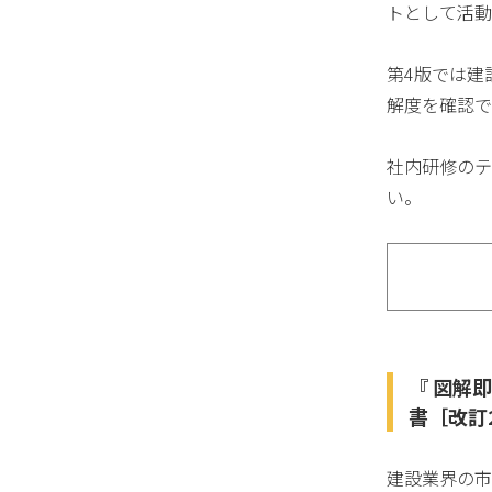
トとして活動
第4版では建
解度を確認で
社内研修のテ
い。
『 図解
書［改訂
建設業界の市