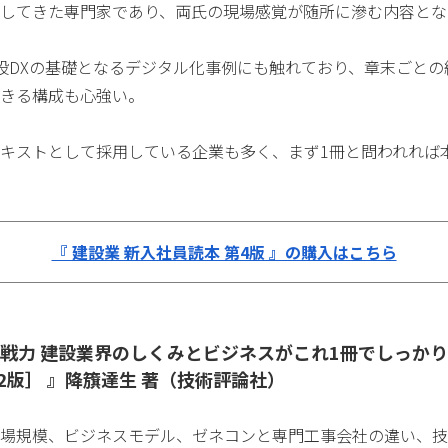
してきた専門家であり、両氏の現場感覚が随所に滲む内容とな
設DXの基礎となるデジタル化事例にも触れており、章末ごとの
きる構成も心強い。
キストとして採用している企業も多く、まず1冊と問われれば
『 建設業 新入社員読本 第4版 』の購入はこちら
即戦力 建設業界のしくみとビジネスがこれ1冊でしっか
2版］ 』降籏達生 著（技術評論社）
場規模、ビジネスモデル、ゼネコンと専門工事会社の違い、技