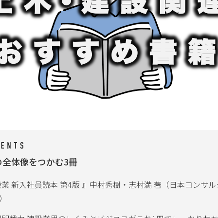
の全体像をつかむ3冊
設業 新入社員読本 第4版 』中村秀樹・志村満 著（日本コンサ
）