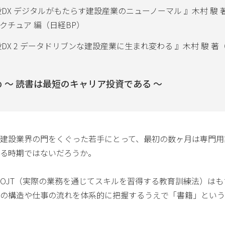
設DX デジタルがもたらす建設産業のニューノーマル 』木村 駿 
クチュア 編（日経BP）
設DX 2 データドリブンな建設産業に生まれ変わる 』木村 駿 著
 〜 読書は最短のキャリア投資である 〜
建設業界の門をくぐった若手にとって、最初の数ヶ月は専門用
る時期ではないだろうか。
OJT（実際の業務を通じてスキルを習得する教育訓練法）はも
の構造や仕事の流れを体系的に把握するうえで「書籍」という