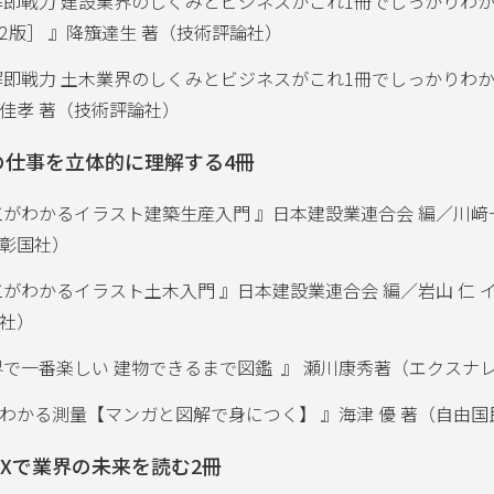
解即戦力 建設業界のしくみとビジネスがこれ1冊でしっかりわ
2版］ 』降籏達生 著（技術評論社）
解即戦力 土木業界のしくみとビジネスがこれ1冊でしっかりわ
佳孝 著（技術評論社）
の仕事を立体的に理解する4冊
工がわかるイラスト建築生産入門 』日本建設業連合会 編／川﨑
彰国社）
工がわかるイラスト土木入門 』日本建設業連合会 編／岩山 仁 
社）
界で一番楽しい 建物できるまで図鑑 』 瀬川康秀著（エクスナ
わかる測量【マンガと図解で身につく】 』海津 優 著（自由国
DXで業界の未来を読む2冊