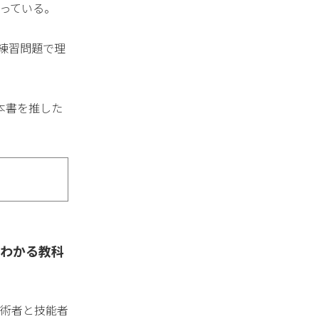
っている。
練習問題で理
本書を推した
りわかる教科
術者と技能者