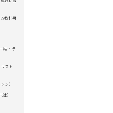
かる教科書
かる教科書
一雄 イラ
イラスト
レッジ）
民社）