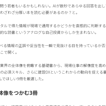
問う若者もいるかもしれない。AIが数秒であらゆる回答を出し
わざわざ分厚い本を読む必要があるのか？と。
タルで得た情報が現場で通用するかどうかを直感的に判断する
的な読書というアナログな自己投資からしか生まれない。
並べる情報の正誤や妥当性を一瞬で見抜ける目を持っているか否
こで開く。
業界の全体像を俯瞰する基礎書から、現場仕事の解像度を高め
の必須スキル、さらに建設DXというこれからの動向を捉える
んでほしい9冊を厳選した。
体像をつかむ3冊