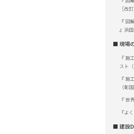
『 図
［改訂
『 図
』浜田
現場
『 施
スト（
『 施
（彰国
『 世
『よく
建設